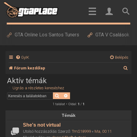
GTA Online Los Santos Tuners
GTA V Csalások
GyIK
Belépés
K
Fórum kezdőlap
e
Aktív témák
r
Ugrás a részletes kereséshez
e
Keresés
Részletes keresés
s
1 találat • Oldal:
1
/
1
é
Témák
s
She's not virtual
Utolsó hozzászólás Szerző:
TmS18999
«
Ma, 00:11