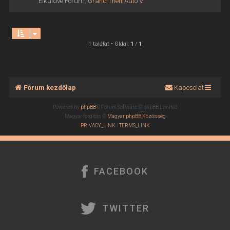
Elküldve Fórum:
Grand Theft Auto V
1 találat • Oldal:
1
/
1
Fórum kezdőlap
Kapcsolat
Powered by
phpBB
® Forum Software © phpBB Limited
Magyar fordítás ©
Magyar phpBB Közösség
PRIVACY_LINK
|
TERMS_LINK
FACEBOOK
TWITTER