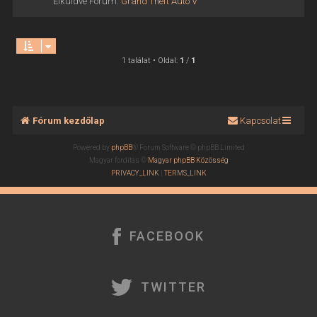
Elküldve Fórum:
Grand Theft Auto V
1 találat • Oldal:
1
/
1
Fórum kezdőlap
Kapcsolat
Powered by
phpBB
® Forum Software © phpBB Limited
Magyar fordítás ©
Magyar phpBB Közösség
PRIVACY_LINK
|
TERMS_LINK
FACEBOOK
TWITTER