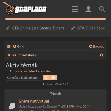
GTA Online Los Santos Tuners
GTA V Csalások
GyIK
Belépés
K
Fórum kezdőlap
e
Aktív témák
r
Ugrás a részletes kereséshez
e
Keresés
Részletes keresés
s
1 találat • Oldal:
1
/
1
é
Témák
s
She's not virtual
Utolsó hozzászólás Szerző:
TmS18999
«
Ma, 00:11