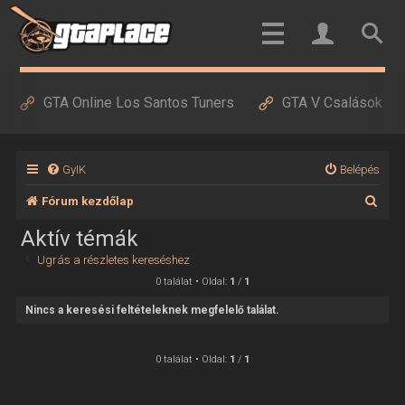
GTA Online Los Santos Tuners
GTA V Csalások
GyIK
Belépés
K
Fórum kezdőlap
e
Aktív témák
r
Ugrás a részletes kereséshez
e
0 találat • Oldal:
1
/
1
s
Nincs a keresési feltételeknek megfelelő találat.
é
s
0 találat • Oldal:
1
/
1