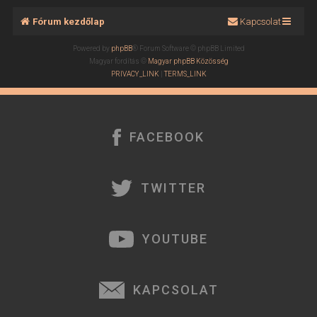
Fórum kezdőlap
Kapcsolat
Powered by
phpBB
® Forum Software © phpBB Limited
Magyar fordítás ©
Magyar phpBB Közösség
PRIVACY_LINK
|
TERMS_LINK
FACEBOOK
TWITTER
YOUTUBE
KAPCSOLAT