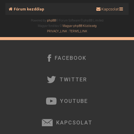
Fórum kezdőlap
Kapcsolat
Powered by
phpBB
® Forum Software © phpBB Limited
Magyar fordítás ©
Magyar phpBB Közösség
PRIVACY_LINK
|
TERMS_LINK
FACEBOOK
TWITTER
YOUTUBE
KAPCSOLAT