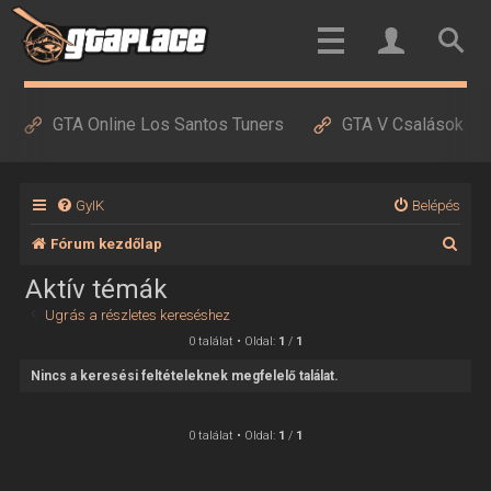
GTA Online Los Santos Tuners
GTA V Csalások
GyIK
Belépés
K
Fórum kezdőlap
e
Aktív témák
r
Ugrás a részletes kereséshez
e
0 találat • Oldal:
1
/
1
s
Nincs a keresési feltételeknek megfelelő találat.
é
s
0 találat • Oldal:
1
/
1