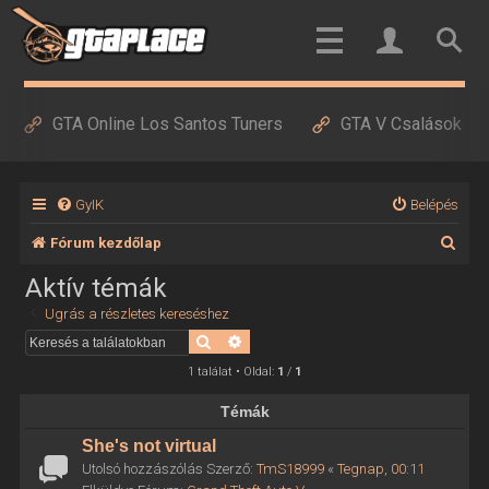
GTA Online Los Santos Tuners
GTA V Csalások
GyIK
Belépés
K
Fórum kezdőlap
e
Aktív témák
r
Ugrás a részletes kereséshez
e
Keresés
Részletes keresés
s
1 találat • Oldal:
1
/
1
é
Témák
s
She's not virtual
Utolsó hozzászólás Szerző:
TmS18999
«
Tegnap, 00:11