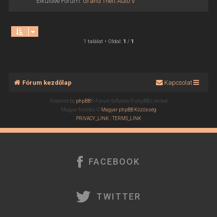
Elküldve Fórum:
Grand Theft Auto V
1 találat • Oldal:
1
/
1
Fórum kezdőlap
Kapcsolat
Powered by
phpBB
® Forum Software © phpBB Limited
Magyar fordítás ©
Magyar phpBB Közösség
PRIVACY_LINK
|
TERMS_LINK
FACEBOOK
TWITTER