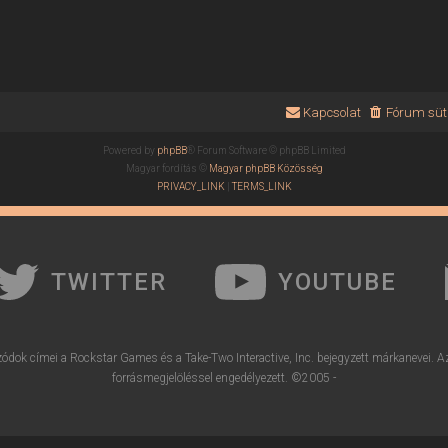
Kapcsolat
Fórum süti
Powered by
phpBB
® Forum Software © phpBB Limited
Magyar fordítás ©
Magyar phpBB Közösség
PRIVACY_LINK
|
TERMS_LINK
TWITTER
YOUTUBE
ódok címei a Rockstar Games és a Take-Two Interactive, Inc. bejegyzett márkanevei. A
forrásmegjelöléssel engedélyezett. ©2005 -