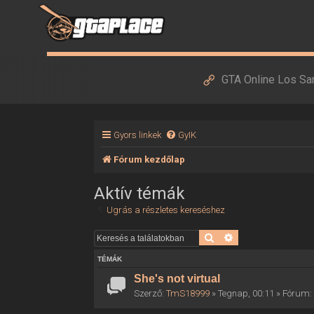
GTA Online Los Sa
Gyors linkek
GyIK
Fórum kezdőlap
Aktív témák
Ugrás a részletes kereséshez
Keresés
Részletes keresés
TÉMÁK
She's not virtual
Szerző:
TmS18999
» Tegnap, 00:11 » Fórum