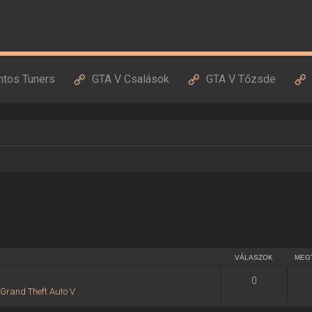
ntos Tuners
GTA V Csalások
GTA V Tőzsde
VÁLASZOK
MEG
0
:
Grand Theft Auto V