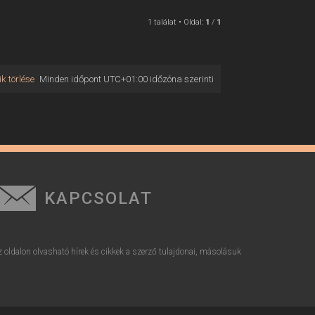
1 találat • Oldal:
1
/
1
k törlése
Minden időpont
UTC+01:00
időzóna szerinti
KAPCSOLAT
z oldalon olvasható hírek és cikkek a szerző tulajdonai, másolásuk