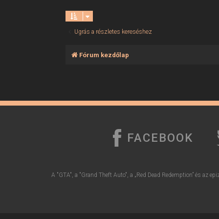
Ugrás a részletes kereséshez
Fórum kezdőlap
FACEBOOK
A "GTA", a "Grand Theft Auto", a „Red Dead Redemption” és az epiz