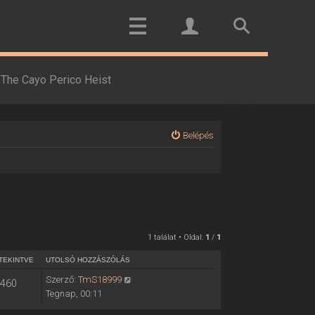
The Cayo Perico Heist
Belépés
1 találat • Oldal:
1
/
1
TEKINTVE
UTOLSÓ HOZZÁSZÓLÁS
Szerző:
TmS18999
460
Tegnap, 00:11