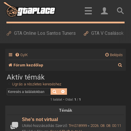
GTA Online Los Santos Tuners
GTA V Csalások
GyIK
Belépés
K
Fórum kezdőlap
e
Aktív témák
r
Ugrás a részletes kereséshez
e
Keresés
Részletes keresés
s
1 találat • Oldal:
1
/
1
é
Témák
s
She's not virtual
Utolsó hozzászólás Szerző:
TmS18999
«
2026. 08. 08. 00:11