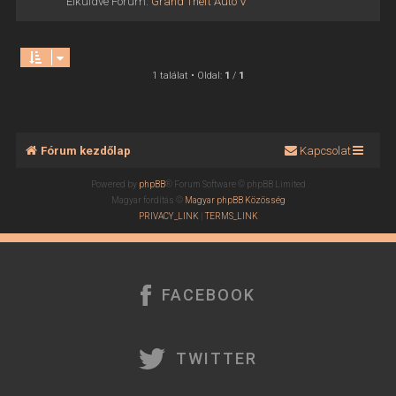
Elküldve Fórum:
Grand Theft Auto V
1 találat • Oldal:
1
/
1
Fórum kezdőlap
Kapcsolat
Powered by
phpBB
® Forum Software © phpBB Limited
Magyar fordítás ©
Magyar phpBB Közösség
PRIVACY_LINK
|
TERMS_LINK
FACEBOOK
TWITTER