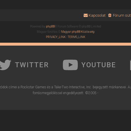
Kapcsolat
Fórum süti
Powered by
phpBB
® Forum Software © phpBB Limited
Magyar fordítás ©
Magyar phpBB Közösség
PRIVACY_LINK
|
TERMS_LINK
TWITTER
YOUTUBE
ódok címei a Rockstar Games és a Take-Two Interactive, Inc. bejegyzett márkanevei. A
forrásmegjelöléssel engedélyezett. ©2005 -