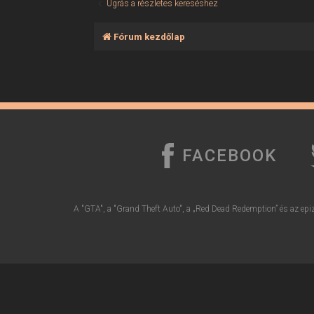
Ugrás a részletes kereséshez
Fórum kezdőlap
FACEBOOK
A "GTA", a "Grand Theft Auto", a „Red Dead Redemption” és az epiz