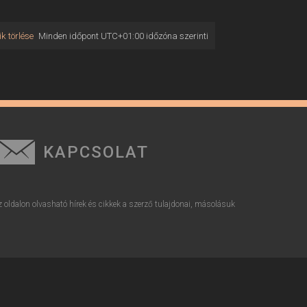
k törlése
Minden időpont
UTC+01:00
időzóna szerinti
KAPCSOLAT
z oldalon olvasható hírek és cikkek a szerző tulajdonai, másolásuk