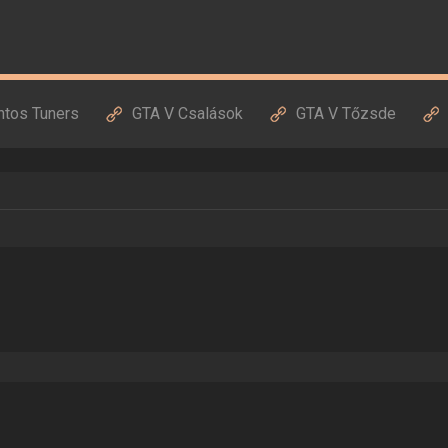
ntos Tuners
GTA V Csalások
GTA V Tőzsde