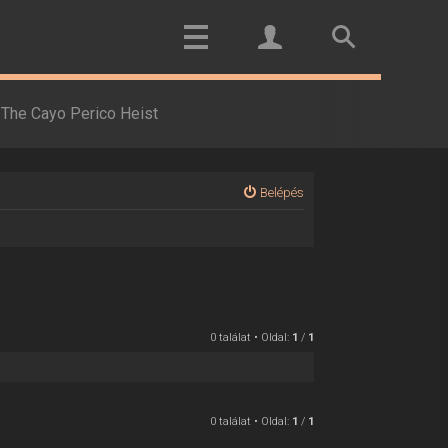
The Cayo Perico Heist
Belépés
0 találat • Oldal:
1
/
1
0 találat • Oldal:
1
/
1