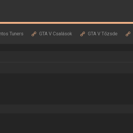
ntos Tuners
GTA V Csalások
GTA V Tőzsde