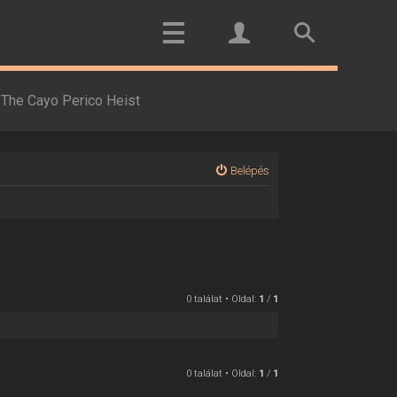
The Cayo Perico Heist
Belépés
0 találat • Oldal:
1
/
1
0 találat • Oldal:
1
/
1