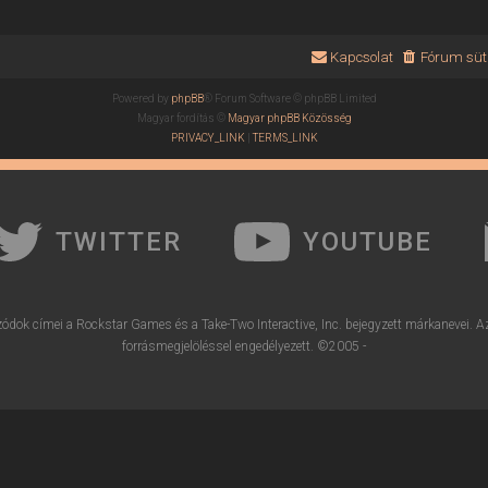
Kapcsolat
Fórum süti
Powered by
phpBB
® Forum Software © phpBB Limited
Magyar fordítás ©
Magyar phpBB Közösség
PRIVACY_LINK
|
TERMS_LINK
TWITTER
YOUTUBE
ódok címei a Rockstar Games és a Take-Two Interactive, Inc. bejegyzett márkanevei. A
forrásmegjelöléssel engedélyezett. ©2005 -