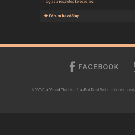
Ugrás a részletes kereséshez
Fórum kezdőlap
FACEBOOK
A "GTA", a "Grand Theft Auto", a „Red Dead Redemption” és az epiz