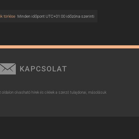
k törlése
Minden időpont
UTC+01:00
időzóna szerinti
KAPCSOLAT
z oldalon olvasható hírek és cikkek a szerző tulajdonai, másolásuk