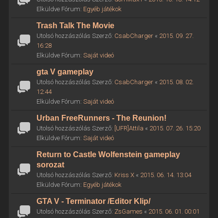
Elküldve Fórum:
Egyéb játékok
Trash Talk The Movie
Utolsó hozzászólás Szerző:
CsabCharger
«
2015. 09. 27.
16:28
Elküldve Fórum:
Saját videó
gta V gameplay
Utolsó hozzászólás Szerző:
CsabCharger
«
2015. 08. 02.
12:44
Elküldve Fórum:
Saját videó
Urban FreeRunners - The Reunion!
Utolsó hozzászólás Szerző:
[UFR]Attila
«
2015. 07. 26. 15:20
Elküldve Fórum:
Saját videó
Return to Castle Wolfenstein gameplay
sorozat
Utolsó hozzászólás Szerző:
Kriss X
«
2015. 06. 14. 13:04
Elküldve Fórum:
Egyéb játékok
GTA V - Terminator /Editor Klip/
Utolsó hozzászólás Szerző:
ZsGames
«
2015. 06. 01. 00:01