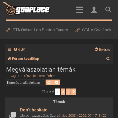
GTA Online Los Santos Tuners
GTA V Csalások
GyIK
Belépés
K
Fórum kezdőlap
e
Megválaszolatlan témák
r
Ugrás a részletes kereséshez
e
Keresés
Részletes keresés
s
1
2
3
Következő
73 találat
é
Témák
s
Don't hesitate
Utolsó hozzászólás Szerző:
ricsi2003
«
2026. 07. 17. 11:26