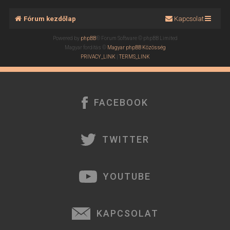
Fórum kezdőlap
Kapcsolat
Powered by
phpBB
® Forum Software © phpBB Limited
Magyar fordítás ©
Magyar phpBB Közösség
PRIVACY_LINK
|
TERMS_LINK
FACEBOOK
TWITTER
YOUTUBE
KAPCSOLAT