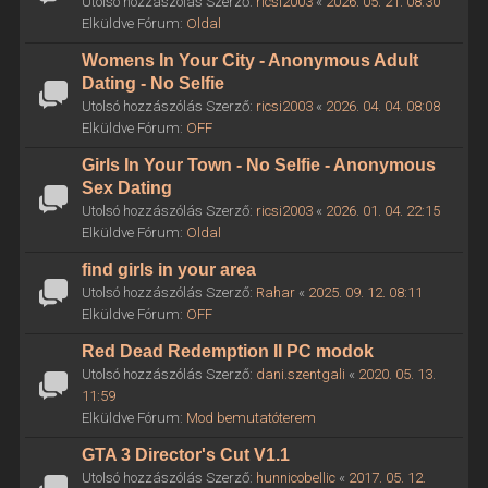
Utolsó hozzászólás Szerző:
ricsi2003
«
2026. 05. 21. 08:30
Elküldve Fórum:
Oldal
Womens In Your City - Anonymous Adult
Dating - No Selfie
Utolsó hozzászólás Szerző:
ricsi2003
«
2026. 04. 04. 08:08
Elküldve Fórum:
OFF
Girls In Your Town - No Selfie - Anonymous
Sex Dating
Utolsó hozzászólás Szerző:
ricsi2003
«
2026. 01. 04. 22:15
Elküldve Fórum:
Oldal
find girls in your area
Utolsó hozzászólás Szerző:
Rahar
«
2025. 09. 12. 08:11
Elküldve Fórum:
OFF
Red Dead Redemption II PC modok
Utolsó hozzászólás Szerző:
dani.szentgali
«
2020. 05. 13.
11:59
Elküldve Fórum:
Mod bemutatóterem
GTA 3 Director's Cut V1.1
Utolsó hozzászólás Szerző:
hunnicobellic
«
2017. 05. 12.