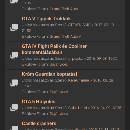
13:05
Elküldve Fórum:
Grand Theft Auto III
GTA V Tippek Trükkök
Utolsó hozzászólás Szerző:
STEVEN SMG
«
2017. 03. 13.
21:52
Elküldve Fórum:
Grand Theft Auto V
GTA IV Fight Palik és Czollner
kommentálásában
Utolsó hozzászólás Szerző:
arpicska
«
2016. 09. 03. 19:02
Elküldve Fórum:
Saját videó
Króm Guardian koptatás!
Utolsó hozzászólás Szerző:
KalaChannel
«
2016. 08. 28.
12:47
Elküldve Fórum:
Saját videó
GTA 5 Hülyülés
Utolsó hozzászólás Szerző:
Cube Head
«
2016. 04. 09. 13:35
Elküldve Fórum:
Saját videó
Castle crashers
Utolsó hozzászólás Szerző:
domikax1
«
2015. 10. 18. 14:12