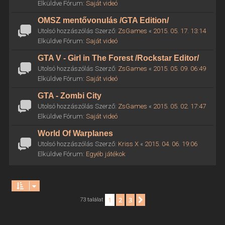
Elküldve Fórum:
Saját videó
OMSZ mentővonulás /GTA Edition/
Utolsó hozzászólás Szerző:
ZsGames
«
2015. 05. 17. 13:14
Elküldve Fórum:
Saját videó
GTA V - Girl in The Forest /Rockstar Editor/
Utolsó hozzászólás Szerző:
ZsGames
«
2015. 05. 09. 06:49
Elküldve Fórum:
Saját videó
GTA - Zombi City
Utolsó hozzászólás Szerző:
ZsGames
«
2015. 05. 02. 17:47
Elküldve Fórum:
Saját videó
World Of Warplanes
Utolsó hozzászólás Szerző:
Kriss X
«
2015. 04. 06. 19:06
Elküldve Fórum:
Egyéb játékok
1
2
3
Következő
73 találat