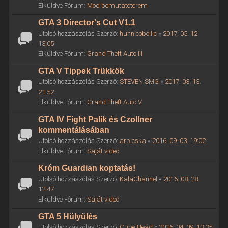
Elküldve Fórum:
Mod bemutatóterem
GTA 3 Director's Cut V1.1
Utolsó hozzászólás Szerző:
hunnicobellic
«
2017. 05. 12.
13:05
Elküldve Fórum:
Grand Theft Auto III
GTA V Tippek Trükkök
Utolsó hozzászólás Szerző:
STEVEN SMG
«
2017. 03. 13.
21:52
Elküldve Fórum:
Grand Theft Auto V
GTA IV Fight Palik és Czollner
kommentálásában
Utolsó hozzászólás Szerző:
arpicska
«
2016. 09. 03. 19:02
Elküldve Fórum:
Saját videó
Króm Guardian koptatás!
Utolsó hozzászólás Szerző:
KalaChannel
«
2016. 08. 28.
12:47
Elküldve Fórum:
Saját videó
GTA 5 Hülyülés
Utolsó hozzászólás Szerző:
Cube Head
«
2016. 04. 09. 13:35