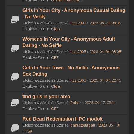
Elküldve Fórum:
Grand Theft Auto V
Girls In Your City - Anonymous Casual Dating
- No Verify
Utolsó hozzászólás Szerző:
ricsi2003
«
2026. 05. 21. 08:30
Elküldve Fórum:
Oldal
Womens In Your City - Anonymous Adult
Dating - No Selfie
Utolsó hozzászólás Szerző:
ricsi2003
«
2026. 04. 04. 08:08
Elküldve Fórum:
OFF
Girls In Your Town - No Selfie - Anonymous
Sex Dating
Utolsó hozzászólás Szerző:
ricsi2003
«
2026. 01. 04. 22:15
Elküldve Fórum:
Oldal
find girls in your area
Utolsó hozzászólás Szerző:
Rahar
«
2025. 09. 12. 08:11
Elküldve Fórum:
OFF
Red Dead Redemption II PC modok
Utolsó hozzászólás Szerző:
dani.szentgali
«
2020. 05. 13.
11:59