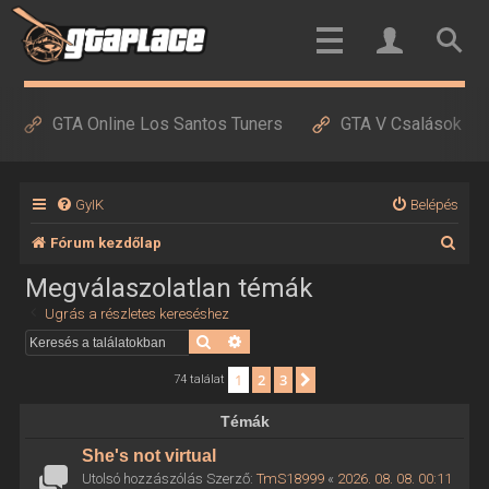
GTA Online Los Santos Tuners
GTA V Csalások
GyIK
Belépés
K
Fórum kezdőlap
e
Megválaszolatlan témák
r
Ugrás a részletes kereséshez
e
Keresés
Részletes keresés
s
1
2
3
Következő
74 találat
é
Témák
s
She's not virtual
Utolsó hozzászólás Szerző:
TmS18999
«
2026. 08. 08. 00:11