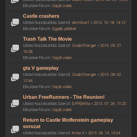
Elküldve Fórum:
Saját videó
Castle crashers
Utolsó hozzászólás Szerző:
domikax1
«
2015. 10. 18. 14:12
Elküldve Fórum:
Egyéb játékok
Trash Talk The Movie
Utolsó hozzászólás Szerző:
CsabCharger
«
2015. 09. 27.
16:28
Elküldve Fórum:
Saját videó
gta V gameplay
Utolsó hozzászólás Szerző:
CsabCharger
«
2015. 08. 02.
12:44
Elküldve Fórum:
Saját videó
Urban FreeRunners - The Reunion!
Utolsó hozzászólás Szerző:
[UFR]Attila
«
2015. 07. 26. 15:20
Elküldve Fórum:
Saját videó
Return to Castle Wolfenstein gameplay
sorozat
Utolsó hozzászólás Szerző:
Kriss X
«
2015. 06. 14. 13:04