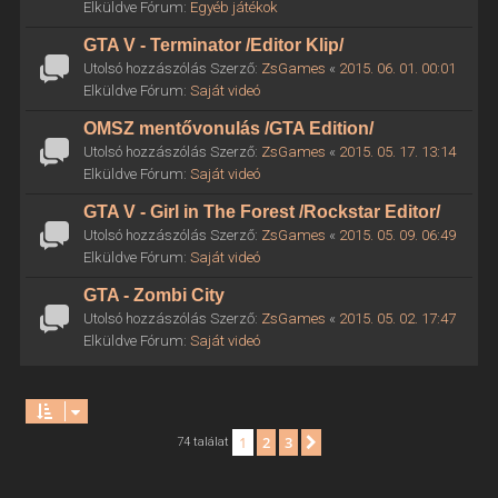
Elküldve Fórum:
Egyéb játékok
GTA V - Terminator /Editor Klip/
Utolsó hozzászólás Szerző:
ZsGames
«
2015. 06. 01. 00:01
Elküldve Fórum:
Saját videó
OMSZ mentővonulás /GTA Edition/
Utolsó hozzászólás Szerző:
ZsGames
«
2015. 05. 17. 13:14
Elküldve Fórum:
Saját videó
GTA V - Girl in The Forest /Rockstar Editor/
Utolsó hozzászólás Szerző:
ZsGames
«
2015. 05. 09. 06:49
Elküldve Fórum:
Saját videó
GTA - Zombi City
Utolsó hozzászólás Szerző:
ZsGames
«
2015. 05. 02. 17:47
Elküldve Fórum:
Saját videó
1
2
3
Következő
74 találat