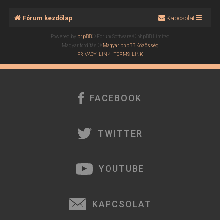
Fórum kezdőlap
Kapcsolat
Powered by
phpBB
® Forum Software © phpBB Limited
Magyar fordítás ©
Magyar phpBB Közösség
PRIVACY_LINK
|
TERMS_LINK
FACEBOOK
TWITTER
YOUTUBE
KAPCSOLAT