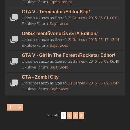
Elküldve Fórum:
Egyéb játékok
GTA V - Terminator /Editor Klip/
Utolsó hozzászólás Szerző:
ZsGames
«
2015. 06. 01. 00:01
Elküldve Fórum:
Saját videó
OMSZ mentővonulás /GTA Edition/
Utolsó hozzászólás Szerző:
ZsGames
«
2015. 05. 17. 13:14
Elküldve Fórum:
Saját videó
GTA V - Girl in The Forest /Rockstar Editor/
Utolsó hozzászólás Szerző:
ZsGames
«
2015. 05. 09. 06:49
Elküldve Fórum:
Saját videó
GTA - Zombi City
Utolsó hozzászólás Szerző:
ZsGames
«
2015. 05. 02. 17:47
Elküldve Fórum:
Saját videó
1
2
3
Következő
74 találat