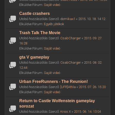
Elküldve Fórum:
Saját videó
Castle crashers
Utolsó hozzászólás Szerző:
domikax1
«
2015. 10. 18. 14:12
Elküldve Fórum:
Egyéb játékok
Trash Talk The Movie
Utolsó hozzászólás Szerző:
CsabCharger
«
2015. 09. 27.
16:28
Elküldve Fórum:
Saját videó
gta V gameplay
Utolsó hozzászólás Szerző:
CsabCharger
«
2015. 08. 02.
12:44
Elküldve Fórum:
Saját videó
Urban FreeRunners - The Reunion!
Utolsó hozzászólás Szerző:
[UFR]Attila
«
2015. 07. 26. 15:20
Elküldve Fórum:
Saját videó
Return to Castle Wolfenstein gameplay
sorozat
Utolsó hozzászólás Szerző:
Kriss X
«
2015. 06. 14. 13:04