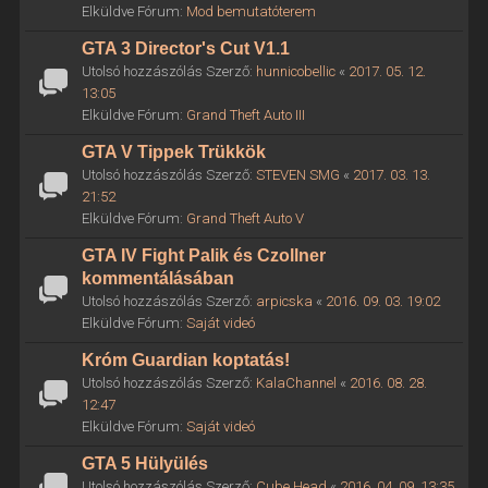
Elküldve Fórum:
Mod bemutatóterem
GTA 3 Director's Cut V1.1
Utolsó hozzászólás Szerző:
hunnicobellic
«
2017. 05. 12.
13:05
Elküldve Fórum:
Grand Theft Auto III
GTA V Tippek Trükkök
Utolsó hozzászólás Szerző:
STEVEN SMG
«
2017. 03. 13.
21:52
Elküldve Fórum:
Grand Theft Auto V
GTA IV Fight Palik és Czollner
kommentálásában
Utolsó hozzászólás Szerző:
arpicska
«
2016. 09. 03. 19:02
Elküldve Fórum:
Saját videó
Króm Guardian koptatás!
Utolsó hozzászólás Szerző:
KalaChannel
«
2016. 08. 28.
12:47
Elküldve Fórum:
Saját videó
GTA 5 Hülyülés
Utolsó hozzászólás Szerző:
Cube Head
«
2016. 04. 09. 13:35