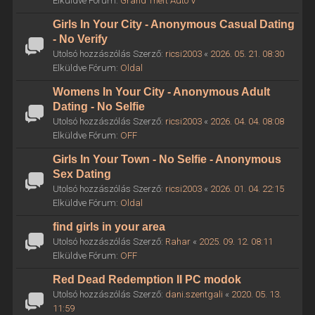
Elküldve Fórum:
Grand Theft Auto V
Girls In Your City - Anonymous Casual Dating
- No Verify
Utolsó hozzászólás Szerző:
ricsi2003
«
2026. 05. 21. 08:30
Elküldve Fórum:
Oldal
Womens In Your City - Anonymous Adult
Dating - No Selfie
Utolsó hozzászólás Szerző:
ricsi2003
«
2026. 04. 04. 08:08
Elküldve Fórum:
OFF
Girls In Your Town - No Selfie - Anonymous
Sex Dating
Utolsó hozzászólás Szerző:
ricsi2003
«
2026. 01. 04. 22:15
Elküldve Fórum:
Oldal
find girls in your area
Utolsó hozzászólás Szerző:
Rahar
«
2025. 09. 12. 08:11
Elküldve Fórum:
OFF
Red Dead Redemption II PC modok
Utolsó hozzászólás Szerző:
dani.szentgali
«
2020. 05. 13.
11:59