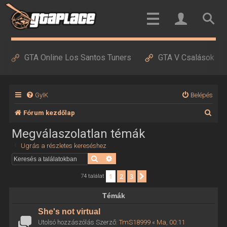
GTA Online Los Santos Tuners
GTA V Csalások
GyIK
Belépés
K
Fórum kezdőlap
e
Megválaszolatlan témák
r
Ugrás a részletes kereséshez
e
Keresés
Részletes keresés
s
1
2
3
Következő
74 találat
é
Témák
s
She's not virtual
Utolsó hozzászólás Szerző:
TmS18999
«
Ma, 00:11