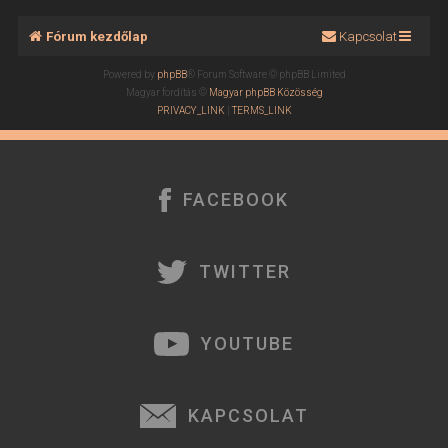
Fórum kezdőlap
Kapcsolat
Powered by
phpBB
® Forum Software © phpBB Limited
Magyar fordítás ©
Magyar phpBB Közösség
PRIVACY_LINK
|
TERMS_LINK
FACEBOOK
TWITTER
YOUTUBE
KAPCSOLAT