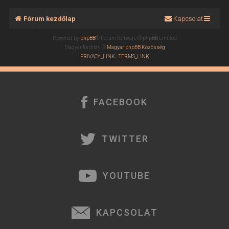
Fórum kezdőlap
Kapcsolat
Powered by
phpBB
® Forum Software © phpBB Limited
Magyar fordítás ©
Magyar phpBB Közösség
PRIVACY_LINK
|
TERMS_LINK
FACEBOOK
TWITTER
YOUTUBE
KAPCSOLAT