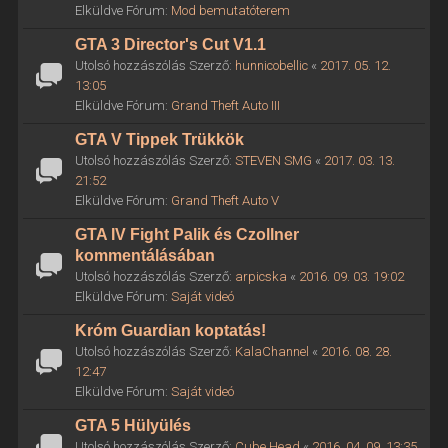
Elküldve Fórum:
Mod bemutatóterem
GTA 3 Director's Cut V1.1
Utolsó hozzászólás Szerző:
hunnicobellic
«
2017. 05. 12.
13:05
Elküldve Fórum:
Grand Theft Auto III
GTA V Tippek Trükkök
Utolsó hozzászólás Szerző:
STEVEN SMG
«
2017. 03. 13.
21:52
Elküldve Fórum:
Grand Theft Auto V
GTA IV Fight Palik és Czollner
kommentálásában
Utolsó hozzászólás Szerző:
arpicska
«
2016. 09. 03. 19:02
Elküldve Fórum:
Saját videó
Króm Guardian koptatás!
Utolsó hozzászólás Szerző:
KalaChannel
«
2016. 08. 28.
12:47
Elküldve Fórum:
Saját videó
GTA 5 Hülyülés
Utolsó hozzászólás Szerző:
Cube Head
«
2016. 04. 09. 13:35