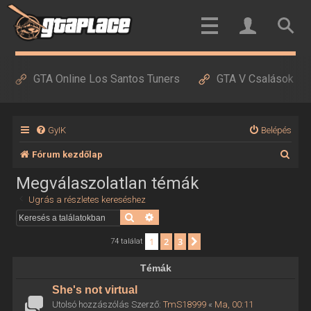
GTA Online Los Santos Tuners
GTA V Csalások
GyIK
Belépés
K
Fórum kezdőlap
e
Megválaszolatlan témák
r
Ugrás a részletes kereséshez
e
Keresés
Részletes keresés
s
1
2
3
Következő
74 találat
é
Témák
s
She's not virtual
Utolsó hozzászólás Szerző:
TmS18999
«
Ma, 00:11