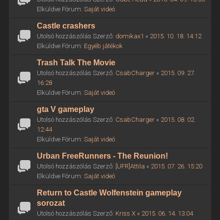
Elküldve Fórum:
Saját videó
Castle crashers
Utolsó hozzászólás Szerző:
domikax1
«
2015. 10. 18. 14:12
Elküldve Fórum:
Egyéb játékok
Trash Talk The Movie
Utolsó hozzászólás Szerző:
CsabCharger
«
2015. 09. 27.
16:28
Elküldve Fórum:
Saját videó
gta V gameplay
Utolsó hozzászólás Szerző:
CsabCharger
«
2015. 08. 02.
12:44
Elküldve Fórum:
Saját videó
Urban FreeRunners - The Reunion!
Utolsó hozzászólás Szerző:
[UFR]Attila
«
2015. 07. 26. 15:20
Elküldve Fórum:
Saját videó
Return to Castle Wolfenstein gameplay
sorozat
Utolsó hozzászólás Szerző:
Kriss X
«
2015. 06. 14. 13:04