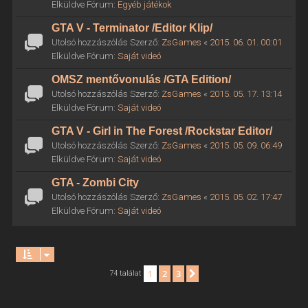
Elküldve Fórum:
Egyéb játékok
GTA V - Terminator /Editor Klip/
Utolsó hozzászólás Szerző:
ZsGames
«
2015. 06. 01. 00:01
Elküldve Fórum:
Saját videó
OMSZ mentővonulás /GTA Edition/
Utolsó hozzászólás Szerző:
ZsGames
«
2015. 05. 17. 13:14
Elküldve Fórum:
Saját videó
GTA V - Girl in The Forest /Rockstar Editor/
Utolsó hozzászólás Szerző:
ZsGames
«
2015. 05. 09. 06:49
Elküldve Fórum:
Saját videó
GTA - Zombi City
Utolsó hozzászólás Szerző:
ZsGames
«
2015. 05. 02. 17:47
Elküldve Fórum:
Saját videó
1
2
3
Következő
74 találat