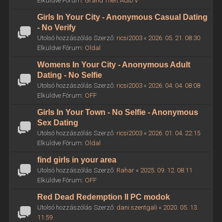
Elküldve Fórum:
Grand Theft Auto V
Girls In Your City - Anonymous Casual Dating
- No Verify
Utolsó hozzászólás Szerző:
ricsi2003
«
2026. 05. 21. 08:30
Elküldve Fórum:
Oldal
Womens In Your City - Anonymous Adult
Dating - No Selfie
Utolsó hozzászólás Szerző:
ricsi2003
«
2026. 04. 04. 08:08
Elküldve Fórum:
OFF
Girls In Your Town - No Selfie - Anonymous
Sex Dating
Utolsó hozzászólás Szerző:
ricsi2003
«
2026. 01. 04. 22:15
Elküldve Fórum:
Oldal
find girls in your area
Utolsó hozzászólás Szerző:
Rahar
«
2025. 09. 12. 08:11
Elküldve Fórum:
OFF
Red Dead Redemption II PC modok
Utolsó hozzászólás Szerző:
dani.szentgali
«
2020. 05. 13.
11:59