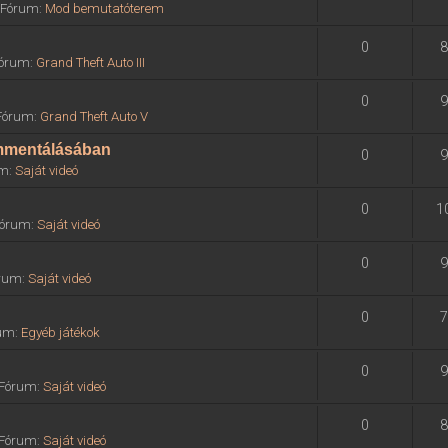
» Fórum:
Mod bemutatóterem
0
8
 Fórum:
Grand Theft Auto III
0
9
 Fórum:
Grand Theft Auto V
ommentálásában
0
9
um:
Saját videó
0
1
 Fórum:
Saját videó
0
9
órum:
Saját videó
0
7
rum:
Egyéb játékok
0
9
» Fórum:
Saját videó
0
8
» Fórum:
Saját videó