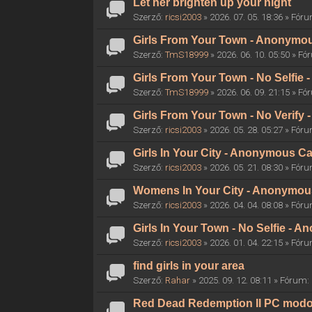
Let her brighten up your night
Szerző:
ricsi2003
» 2026. 07. 05. 18:36 » Fór
Girls From Your Town - Anonymous
Szerző:
TmS18999
» 2026. 06. 10. 05:50 » F
Girls From Your Town - No Selfie
Szerző:
TmS18999
» 2026. 06. 09. 21:15 » F
Girls From Your Town - No Verify
Szerző:
ricsi2003
» 2026. 05. 28. 05:27 » Fór
Girls In Your City - Anonymous Ca
Szerző:
ricsi2003
» 2026. 05. 21. 08:30 » Fór
Womens In Your City - Anonymous 
Szerző:
ricsi2003
» 2026. 04. 04. 08:08 » Fór
Girls In Your Town - No Selfie - 
Szerző:
ricsi2003
» 2026. 01. 04. 22:15 » Fór
find girls in your area
Szerző:
Rahar
» 2025. 09. 12. 08:11 » Fórum:
Red Dead Redemption II PC mod