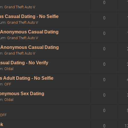
0
um:
Grand Theft Auto V
 Casual Dating - No Selfie
0
órum:
Grand Theft Auto V
 - Anonymous Casual Dating
0
órum:
Grand Theft Auto V
 - Anonymous Casual Dating
0
um:
Grand Theft Auto V
sual Dating - No Verify
0
um:
Oldal
Adult Dating - No Selfie
0
um:
OFF
Anonymous Sex Dating
0
um:
Oldal
0
OFF
ok
0
1