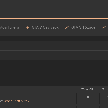
ntos Tuners
GTA V Csalások
GTA V Tőzsde
VÁLASZOK
MEG
0
um:
Grand Theft Auto V