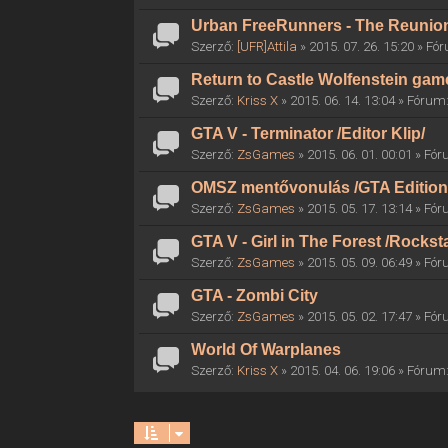
Urban FreeRunners - The Reunio
Szerző:
[UFR]Attila
» 2015. 07. 26. 15:20 » F
Return to Castle Wolfenstein gam
Szerző:
Kriss X
» 2015. 06. 14. 13:04 » Fórum
GTA V - Terminator /Editor Klip/
Szerző:
ZsGames
» 2015. 06. 01. 00:01 » Fó
OMSZ mentővonulás /GTA Edition
Szerző:
ZsGames
» 2015. 05. 17. 13:14 » Fó
GTA V - Girl in The Forest /Rocksta
Szerző:
ZsGames
» 2015. 05. 09. 06:49 » Fó
GTA - Zombi City
Szerző:
ZsGames
» 2015. 05. 02. 17:47 » Fó
World Of Warplanes
Szerző:
Kriss X
» 2015. 04. 06. 19:06 » Fórum