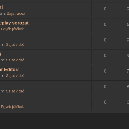
n!
0
9
órum:
Saját videó
eplay sorozat
0
6
:
Egyéb játékok
0
9
rum:
Saját videó
/
0
9
rum:
Saját videó
r Editor/
0
7
rum:
Saját videó
0
8
rum:
Saját videó
0
6
:
Egyéb játékok