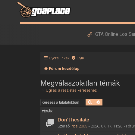
GTA Online Los Sa
Gyors linkek
GyIK
Fórum kezdőlap
Megválaszolatlan témák
Ugrás a részletes kereséshez
Keresés
Részletes keresés
TÉMÁK
Don't hesitate
Szerző:
ricsi2003
» 2026. 07. 17. 11:26 » Fór