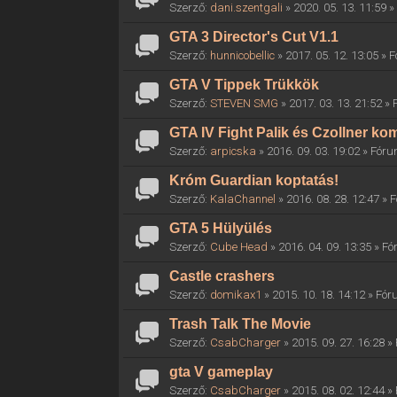
Szerző:
dani.szentgali
» 2020. 05. 13. 11:59 
GTA 3 Director's Cut V1.1
Szerző:
hunnicobellic
» 2017. 05. 12. 13:05 »
GTA V Tippek Trükkök
Szerző:
STEVEN SMG
» 2017. 03. 13. 21:52 »
GTA IV Fight Palik és Czollner k
Szerző:
arpicska
» 2016. 09. 03. 19:02 » Fór
Króm Guardian koptatás!
Szerző:
KalaChannel
» 2016. 08. 28. 12:47 »
GTA 5 Hülyülés
Szerző:
Cube Head
» 2016. 04. 09. 13:35 » F
Castle crashers
Szerző:
domikax1
» 2015. 10. 18. 14:12 » Fó
Trash Talk The Movie
Szerző:
CsabCharger
» 2015. 09. 27. 16:28 
gta V gameplay
Szerző:
CsabCharger
» 2015. 08. 02. 12:44 