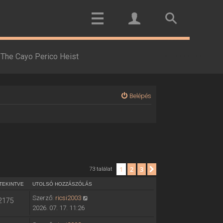
The Cayo Perico Heist
Belépés
1
2
3
Következő
73 találat
TEKINTVE
UTOLSÓ HOZZÁSZÓLÁS
Szerző:
ricsi2003
2175
2026. 07. 17. 11:26