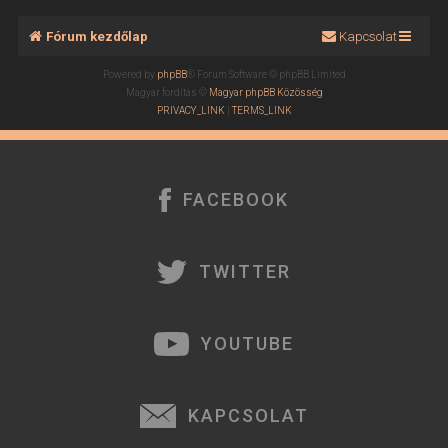
Fórum kezdőlap
Kapcsolat
Powered by
phpBB
® Forum Software © phpBB Limited
Magyar fordítás ©
Magyar phpBB Közösség
PRIVACY_LINK
|
TERMS_LINK
FACEBOOK
TWITTER
YOUTUBE
KAPCSOLAT