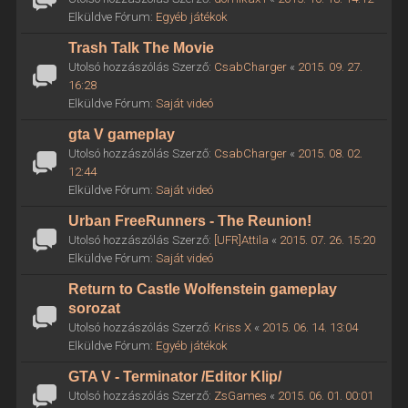
Elküldve Fórum:
Egyéb játékok
Trash Talk The Movie
Utolsó hozzászólás Szerző:
CsabCharger
«
2015. 09. 27.
16:28
Elküldve Fórum:
Saját videó
gta V gameplay
Utolsó hozzászólás Szerző:
CsabCharger
«
2015. 08. 02.
12:44
Elküldve Fórum:
Saját videó
Urban FreeRunners - The Reunion!
Utolsó hozzászólás Szerző:
[UFR]Attila
«
2015. 07. 26. 15:20
Elküldve Fórum:
Saját videó
Return to Castle Wolfenstein gameplay
sorozat
Utolsó hozzászólás Szerző:
Kriss X
«
2015. 06. 14. 13:04
Elküldve Fórum:
Egyéb játékok
GTA V - Terminator /Editor Klip/
Utolsó hozzászólás Szerző:
ZsGames
«
2015. 06. 01. 00:01