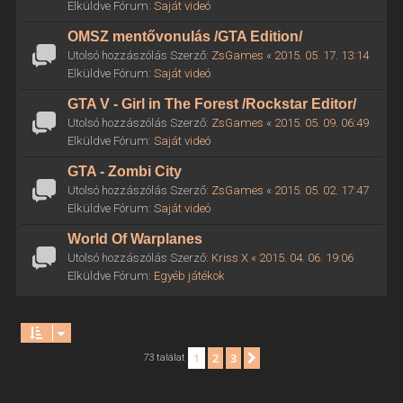
Elküldve Fórum:
Saját videó
OMSZ mentővonulás /GTA Edition/
Utolsó hozzászólás Szerző:
ZsGames
«
2015. 05. 17. 13:14
Elküldve Fórum:
Saját videó
GTA V - Girl in The Forest /Rockstar Editor/
Utolsó hozzászólás Szerző:
ZsGames
«
2015. 05. 09. 06:49
Elküldve Fórum:
Saját videó
GTA - Zombi City
Utolsó hozzászólás Szerző:
ZsGames
«
2015. 05. 02. 17:47
Elküldve Fórum:
Saját videó
World Of Warplanes
Utolsó hozzászólás Szerző:
Kriss X
«
2015. 04. 06. 19:06
Elküldve Fórum:
Egyéb játékok
1
2
3
Következő
73 találat