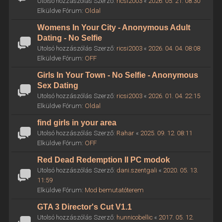
Utolsó hozzászólás Szerző:
ricsi2003
«
2026. 05. 21. 08:30
Elküldve Fórum:
Oldal
Womens In Your City - Anonymous Adult
Dating - No Selfie
Utolsó hozzászólás Szerző:
ricsi2003
«
2026. 04. 04. 08:08
Elküldve Fórum:
OFF
Girls In Your Town - No Selfie - Anonymous
Sex Dating
Utolsó hozzászólás Szerző:
ricsi2003
«
2026. 01. 04. 22:15
Elküldve Fórum:
Oldal
find girls in your area
Utolsó hozzászólás Szerző:
Rahar
«
2025. 09. 12. 08:11
Elküldve Fórum:
OFF
Red Dead Redemption II PC modok
Utolsó hozzászólás Szerző:
dani.szentgali
«
2020. 05. 13.
11:59
Elküldve Fórum:
Mod bemutatóterem
GTA 3 Director's Cut V1.1
Utolsó hozzászólás Szerző:
hunnicobellic
«
2017. 05. 12.