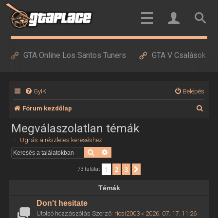
GTA Online Los Santos Tuners
GTA V Csalások
GyIK
Belépés
K
Fórum kezdőlap
e
Megválaszolatlan témák
r
Ugrás a részletes kereséshez
e
Keresés
Részletes keresés
s
1
2
3
Következő
73 találat
é
Témák
s
Don't hesitate
Utolsó hozzászólás Szerző:
ricsi2003
«
2026. 07. 17. 11:26