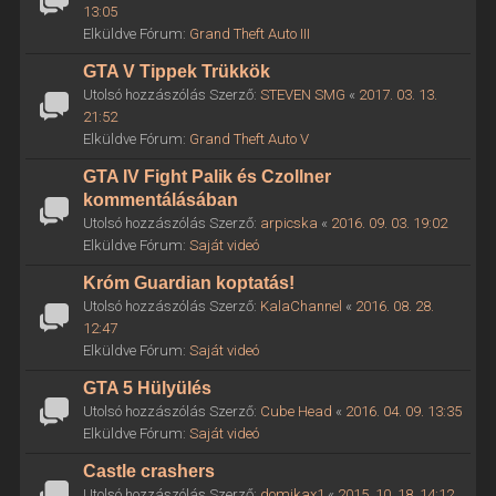
13:05
Elküldve Fórum:
Grand Theft Auto III
GTA V Tippek Trükkök
Utolsó hozzászólás Szerző:
STEVEN SMG
«
2017. 03. 13.
21:52
Elküldve Fórum:
Grand Theft Auto V
GTA IV Fight Palik és Czollner
kommentálásában
Utolsó hozzászólás Szerző:
arpicska
«
2016. 09. 03. 19:02
Elküldve Fórum:
Saját videó
Króm Guardian koptatás!
Utolsó hozzászólás Szerző:
KalaChannel
«
2016. 08. 28.
12:47
Elküldve Fórum:
Saját videó
GTA 5 Hülyülés
Utolsó hozzászólás Szerző:
Cube Head
«
2016. 04. 09. 13:35
Elküldve Fórum:
Saját videó
Castle crashers
Utolsó hozzászólás Szerző:
domikax1
«
2015. 10. 18. 14:12