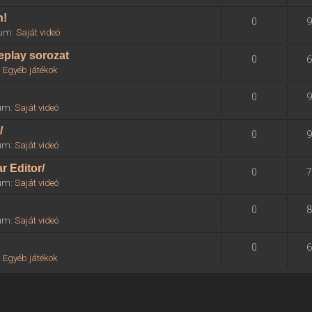
n!
0
9
órum:
Saját videó
eplay sorozat
0
6
:
Egyéb játékok
0
9
rum:
Saját videó
/
0
9
rum:
Saját videó
r Editor/
0
7
rum:
Saját videó
0
8
rum:
Saját videó
0
6
:
Egyéb játékok