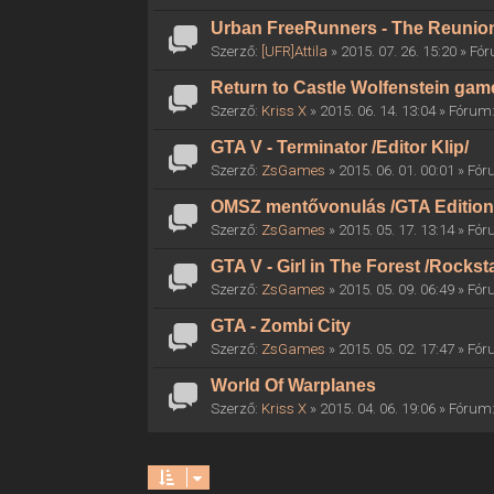
Urban FreeRunners - The Reunio
Szerző:
[UFR]Attila
» 2015. 07. 26. 15:20 » F
Return to Castle Wolfenstein gam
Szerző:
Kriss X
» 2015. 06. 14. 13:04 » Fórum
GTA V - Terminator /Editor Klip/
Szerző:
ZsGames
» 2015. 06. 01. 00:01 » Fó
OMSZ mentővonulás /GTA Edition
Szerző:
ZsGames
» 2015. 05. 17. 13:14 » Fó
GTA V - Girl in The Forest /Rocksta
Szerző:
ZsGames
» 2015. 05. 09. 06:49 » Fó
GTA - Zombi City
Szerző:
ZsGames
» 2015. 05. 02. 17:47 » Fó
World Of Warplanes
Szerző:
Kriss X
» 2015. 04. 06. 19:06 » Fórum