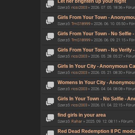
Let her brighten up your night
Szerző:
ricsi2003
» 2026. 07. 05. 18:36 » Fór
Girls From Your Town - Anonymous
Szerző:
TmS18999
» 2026. 06. 10. 05:50 » F
Girls From Your Town - No Selfie
Szerző:
TmS18999
» 2026. 06. 09. 21:15 » F
Girls From Your Town - No Verify
Szerző:
ricsi2003
» 2026. 05. 28. 05:27 » Fór
Girls In Your City - Anonymous Ca
Szerző:
ricsi2003
» 2026. 05. 21. 08:30 » Fór
Womens In Your City - Anonymous 
Szerző:
ricsi2003
» 2026. 04. 04. 08:08 » Fór
Girls In Your Town - No Selfie - 
Szerző:
ricsi2003
» 2026. 01. 04. 22:15 » Fór
find girls in your area
Szerző:
Rahar
» 2025. 09. 12. 08:11 » Fórum:
Red Dead Redemption II PC mod