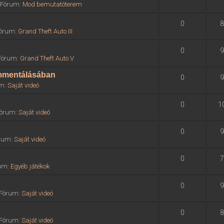
» Fórum:
Mod bemutatóterem
0
8
 Fórum:
Grand Theft Auto III
0
9
 Fórum:
Grand Theft Auto V
ommentálásában
0
9
um:
Saját videó
0
1
 Fórum:
Saját videó
0
9
órum:
Saját videó
0
7
rum:
Egyéb játékok
0
9
» Fórum:
Saját videó
0
8
» Fórum:
Saját videó