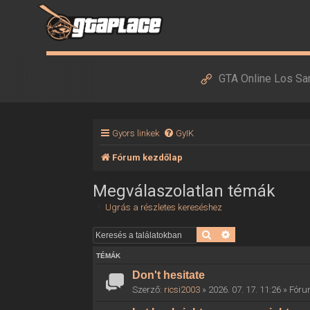
GTA Online Los Sa
Gyors linkek
GyIK
Fórum kezdőlap
Megválaszolatlan témák
Ugrás a részletes kereséshez
Keresés
Részletes keresés
TÉMÁK
Don't hesitate
Szerző:
ricsi2003
» 2026. 07. 17. 11:26 » Fór