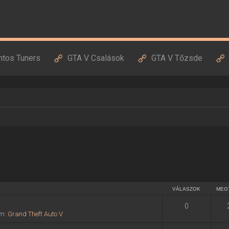
ntos Tuners
GTA V Csalások
GTA V Tőzsde
VÁLASZOK
MEG
0
um:
Grand Theft Auto V