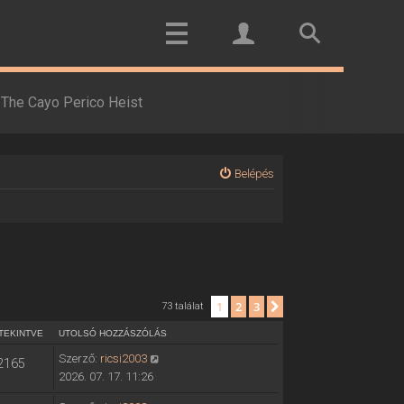
The Cayo Perico Heist
Belépés
1
2
3
Következő
73 találat
TEKINTVE
UTOLSÓ HOZZÁSZÓLÁS
Szerző:
ricsi2003
2165
2026. 07. 17. 11:26