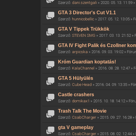
Szerző:
dani.szentgali
» 2020. 05. 13. 11:59 
GTA 3 Director's Cut V1.1
Szerző:
hunnicobellic
» 2017. 05. 12. 13:05 »
GTA V Tippek Trükkök
Szerző:
STEVEN SMG
» 2017. 03. 13. 21:52 »
GTA IV Fight Palik és Czollner k
Szerző:
arpicska
» 2016. 09. 03. 19:02 » Fór
Króm Guardian koptatás!
Szerző:
KalaChannel
» 2016. 08. 28. 12:47 »
GTA 5 Hülyülés
Szerző:
Cube Head
» 2016. 04. 09. 13:35 » F
Castle crashers
Szerző:
domikax1
» 2015. 10. 18. 14:12 » Fó
Trash Talk The Movie
Szerző:
CsabCharger
» 2015. 09. 27. 16:28 
gta V gameplay
Szerző:
CsabCharger
» 2015. 08. 02. 12:44 