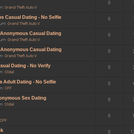
0
um:
Grand Theft Auto V
 Casual Dating - No Selfie
0
órum:
Grand Theft Auto V
 - Anonymous Casual Dating
0
órum:
Grand Theft Auto V
 - Anonymous Casual Dating
0
um:
Grand Theft Auto V
sual Dating - No Verify
0
um:
Oldal
Adult Dating - No Selfie
0
um:
OFF
Anonymous Sex Dating
0
um:
Oldal
0
OFF
ok
0
1