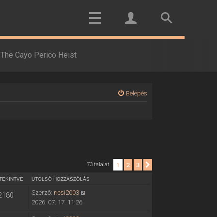
The Cayo Perico Heist
Belépés
1
2
3
Következő
73 találat
TEKINTVE
UTOLSÓ HOZZÁSZÓLÁS
Szerző:
ricsi2003
2180
2026. 07. 17. 11:26