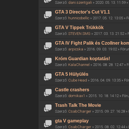
Szerző:
dani.szentgali
» 2020. 05. 13. 11:59 
GTA 3 Director's Cut V1.1
Szerző:
hunnicobellic
» 2017. 05. 12. 13:05 »
GTA V Tippek Trükkök
Szerző:
STEVEN SMG
» 2017. 03. 13. 21:52 »
GTA IV Fight Palik és Czollner k
Szerző:
arpicska
» 2016. 09. 03. 19:02 » Fór
Króm Guardian koptatás!
Szerző:
KalaChannel
» 2016. 08. 28. 12:47 »
GTA 5 Hülyülés
Szerző:
Cube Head
» 2016. 04. 09. 13:35 » F
Castle crashers
Szerző:
domikax1
» 2015. 10. 18. 14:12 » Fó
Trash Talk The Movie
Szerző:
CsabCharger
» 2015. 09. 27. 16:28 
gta V gameplay
Szerző:
CsabCharger
» 2015. 08. 02. 12:44 