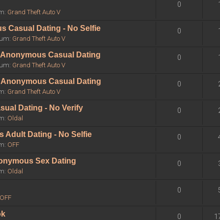
0
um:
Grand Theft Auto V
 Casual Dating - No Selfie
0
órum:
Grand Theft Auto V
 - Anonymous Casual Dating
0
órum:
Grand Theft Auto V
 - Anonymous Casual Dating
0
um:
Grand Theft Auto V
sual Dating - No Verify
0
um:
Oldal
Adult Dating - No Selfie
0
um:
OFF
Anonymous Sex Dating
0
um:
Oldal
0
OFF
ok
0
1