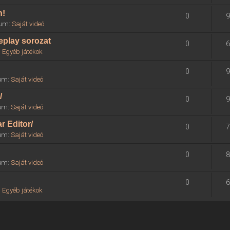
n!
0
9
órum:
Saját videó
eplay sorozat
0
6
:
Egyéb játékok
0
9
rum:
Saját videó
/
0
9
rum:
Saját videó
r Editor/
0
7
rum:
Saját videó
0
8
rum:
Saját videó
0
6
:
Egyéb játékok