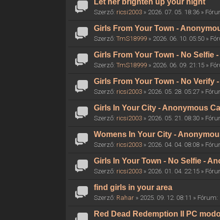
Let her brighten up your night
Szerző:
ricsi2003
» 2026. 07. 05. 18:36 » Fór
Girls From Your Town - Anonymous
Szerző:
TmS18999
» 2026. 06. 10. 05:50 » F
Girls From Your Town - No Selfie
Szerző:
TmS18999
» 2026. 06. 09. 21:15 » F
Girls From Your Town - No Verify
Szerző:
ricsi2003
» 2026. 05. 28. 05:27 » Fór
Girls In Your City - Anonymous Ca
Szerző:
ricsi2003
» 2026. 05. 21. 08:30 » Fór
Womens In Your City - Anonymous 
Szerző:
ricsi2003
» 2026. 04. 04. 08:08 » Fór
Girls In Your Town - No Selfie - 
Szerző:
ricsi2003
» 2026. 01. 04. 22:15 » Fór
find girls in your area
Szerző:
Rahar
» 2025. 09. 12. 08:11 » Fórum:
Red Dead Redemption II PC mod