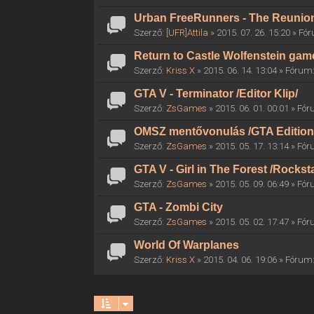
Urban FreeRunners - The Reunio
Szerző:
[UFR]Attila
» 2015. 07. 26. 15:20 » F
Return to Castle Wolfenstein gam
Szerző:
Kriss X
» 2015. 06. 14. 13:04 » Fórum
GTA V - Terminator /Editor Klip/
Szerző:
ZsGames
» 2015. 06. 01. 00:01 » Fó
OMSZ mentővonulás /GTA Edition
Szerző:
ZsGames
» 2015. 05. 17. 13:14 » Fó
GTA V - Girl in The Forest /Rocksta
Szerző:
ZsGames
» 2015. 05. 09. 06:49 » Fó
GTA - Zombi City
Szerző:
ZsGames
» 2015. 05. 02. 17:47 » Fó
World Of Warplanes
Szerző:
Kriss X
» 2015. 04. 06. 19:06 » Fórum