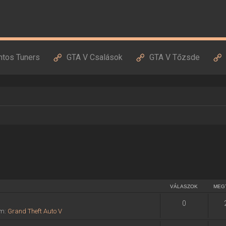
ntos Tuners
GTA V Csalások
GTA V Tőzsde
VÁLASZOK
MEG
0
um:
Grand Theft Auto V