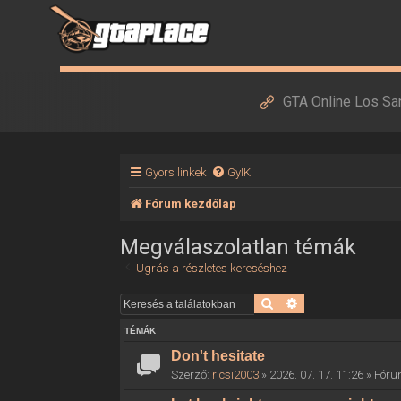
GTA Online Los Sa
Gyors linkek
GyIK
Fórum kezdőlap
Megválaszolatlan témák
Ugrás a részletes kereséshez
Keresés
Részletes keresés
TÉMÁK
Don't hesitate
Szerző:
ricsi2003
» 2026. 07. 17. 11:26 » Fór