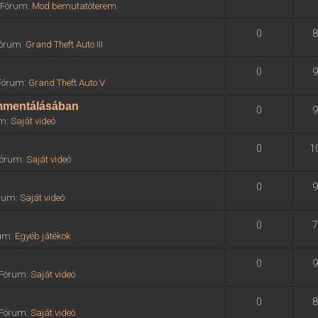
» Fórum:
Mod bemutatóterem
0
8
 Fórum:
Grand Theft Auto III
0
9
 Fórum:
Grand Theft Auto V
ommentálásában
0
9
um:
Saját videó
0
1
 Fórum:
Saját videó
0
9
órum:
Saját videó
0
7
rum:
Egyéb játékok
0
9
» Fórum:
Saját videó
0
8
» Fórum:
Saját videó