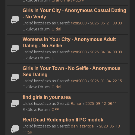
Elküldve Fórum:
Grand Theft Auto V
Girls In Your City - Anonymous Casual Dating
- No Verify
Utolsó hozzászólás Szerző:
ricsi2003
«
2026. 05. 21. 08:30
Elküldve Fórum:
Oldal
Womens In Your City - Anonymous Adult
Dating - No Selfie
Utolsó hozzászólás Szerző:
ricsi2003
«
2026. 04. 04. 08:08
Elküldve Fórum:
OFF
Girls In Your Town - No Selfie - Anonymous
Sex Dating
Utolsó hozzászólás Szerző:
ricsi2003
«
2026. 01. 04. 22:15
Elküldve Fórum:
Oldal
find girls in your area
Utolsó hozzászólás Szerző:
Rahar
«
2025. 09. 12. 08:11
Elküldve Fórum:
OFF
Red Dead Redemption II PC modok
Utolsó hozzászólás Szerző:
dani.szentgali
«
2020. 05. 13.
11:59