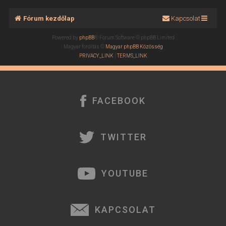
Fórum kezdőlap
Kapcsolat
Powered by
phpBB
® Forum Software © phpBB Limited
Magyar fordítás ©
Magyar phpBB Közösség
PRIVACY_LINK
|
TERMS_LINK
FACEBOOK
TWITTER
YOUTUBE
KAPCSOLAT