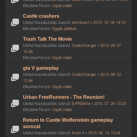
Elküldve Fórum:
Saját videó
Castle crashers
Utolsó hozzászólás Szerző:
domikax1
«
2015. 10. 18. 14:12
Elküldve Fórum:
Egyéb játékok
Trash Talk The Movie
Utolsó hozzászólás Szerző:
CsabCharger
«
2015. 09. 27.
16:28
Elküldve Fórum:
Saját videó
gta V gameplay
Utolsó hozzászólás Szerző:
CsabCharger
«
2015. 08. 02.
12:44
Elküldve Fórum:
Saját videó
Urban FreeRunners - The Reunion!
Utolsó hozzászólás Szerző:
[UFR]Attila
«
2015. 07. 26. 15:20
Elküldve Fórum:
Saját videó
Return to Castle Wolfenstein gameplay
sorozat
Utolsó hozzászólás Szerző:
Kriss X
«
2015. 06. 14. 13:04