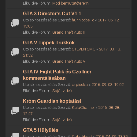
Elküldve Fórum:
Mod bemutatóterem
GTA 3 Director's Cut V1.1
Utolsó hozzászólás Szerző:
hunnicobellic
«
2017. 05. 12.
13:05
Elküldve Fórum:
Grand Theft Auto III
GTA V Tippek Trükkök
Utolsó hozzászólás Szerző:
STEVEN SMG
«
2017. 03. 13.
21:52
Elküldve Fórum:
Grand Theft Auto V
GTA IV Fight Palik és Czollner
kommentálásában
Utolsó hozzászólás Szerző:
arpicska
«
2016. 09. 03. 19:02
Elküldve Fórum:
Saját videó
Króm Guardian koptatás!
Utolsó hozzászólás Szerző:
KalaChannel
«
2016. 08. 28.
12:47
Elküldve Fórum:
Saját videó
GTA 5 Hülyülés
Utolsó hozzászólás Szerző:
Cube Head
«
2016. 04. 09. 13:35