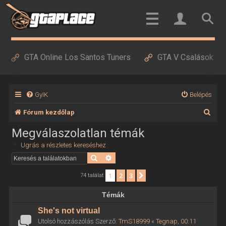
GTA Online Los Santos Tuners
GTA V Csalások
GyIK
Belépés
K
Fórum kezdőlap
e
Megválaszolatlan témák
r
Ugrás a részletes kereséshez
e
Keresés
Részletes keresés
s
1
2
3
Következő
74 találat
é
Témák
s
She's not virtual
Utolsó hozzászólás Szerző:
TmS18999
«
Tegnap, 00:11