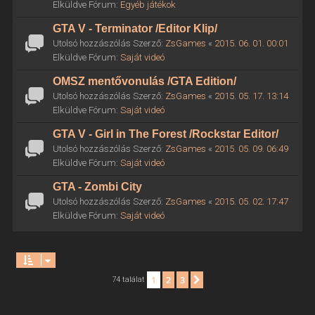
Elküldve Fórum:
Egyéb játékok
GTA V - Terminator /Editor Klip/
Utolsó hozzászólás Szerző:
ZsGames
«
2015. 06. 01. 00:01
Elküldve Fórum:
Saját videó
OMSZ mentővonulás /GTA Edition/
Utolsó hozzászólás Szerző:
ZsGames
«
2015. 05. 17. 13:14
Elküldve Fórum:
Saját videó
GTA V - Girl in The Forest /Rockstar Editor/
Utolsó hozzászólás Szerző:
ZsGames
«
2015. 05. 09. 06:49
Elküldve Fórum:
Saját videó
GTA - Zombi City
Utolsó hozzászólás Szerző:
ZsGames
«
2015. 05. 02. 17:47
Elküldve Fórum:
Saját videó
1
2
3
Következő
74 találat