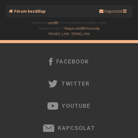
Fórum kezdőlap
Kapcsolat
Powered by
phpBB
® Forum Software © phpBB Limited
Magyar fordítás ©
Magyar phpBB Közösség
PRIVACY_LINK
|
TERMS_LINK
FACEBOOK
TWITTER
YOUTUBE
KAPCSOLAT