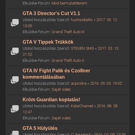
Elküldve Fórum:
Mod bemutatóterem
GTA 3 Director's Cut V1.1
Utolsó hozzászólás Szerző:
hunnicobellic
«
2017. 05. 12.
13:05
Elküldve Fórum:
Grand Theft Auto III
GTA V Tippek Trükkök
Utolsó hozzászólás Szerző:
STEVEN SMG
«
2017. 03. 13.
21:52
Elküldve Fórum:
Grand Theft Auto V
GTA IV Fight Palik és Czollner
kommentálásában
Utolsó hozzászólás Szerző:
arpicska
«
2016. 09. 03. 19:02
Elküldve Fórum:
Saját videó
Króm Guardian koptatás!
Utolsó hozzászólás Szerző:
KalaChannel
«
2016. 08. 28.
12:47
Elküldve Fórum:
Saját videó
GTA 5 Hülyülés
Utolsó hozzászólás Szerző:
Cube Head
«
2016. 04. 09. 13:35