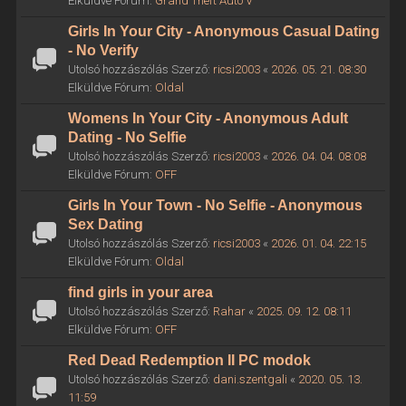
Elküldve Fórum:
Grand Theft Auto V
Girls In Your City - Anonymous Casual Dating
- No Verify
Utolsó hozzászólás Szerző:
ricsi2003
«
2026. 05. 21. 08:30
Elküldve Fórum:
Oldal
Womens In Your City - Anonymous Adult
Dating - No Selfie
Utolsó hozzászólás Szerző:
ricsi2003
«
2026. 04. 04. 08:08
Elküldve Fórum:
OFF
Girls In Your Town - No Selfie - Anonymous
Sex Dating
Utolsó hozzászólás Szerző:
ricsi2003
«
2026. 01. 04. 22:15
Elküldve Fórum:
Oldal
find girls in your area
Utolsó hozzászólás Szerző:
Rahar
«
2025. 09. 12. 08:11
Elküldve Fórum:
OFF
Red Dead Redemption II PC modok
Utolsó hozzászólás Szerző:
dani.szentgali
«
2020. 05. 13.
11:59