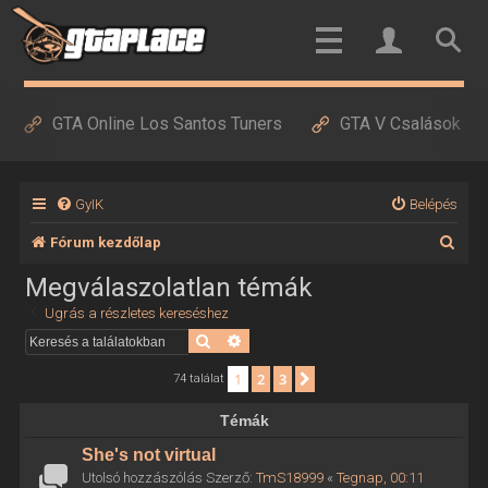
GTA Online Los Santos Tuners
GTA V Csalások
GyIK
Belépés
K
Fórum kezdőlap
e
Megválaszolatlan témák
r
Ugrás a részletes kereséshez
e
Keresés
Részletes keresés
s
1
2
3
Következő
74 találat
é
Témák
s
She's not virtual
Utolsó hozzászólás Szerző:
TmS18999
«
Tegnap, 00:11