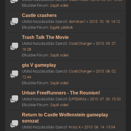
Elküldve Fórum:
Saját videó
Castle crashers
Utolsó hozzászólás Szerző:
domikax1
«
2015. 10. 18. 14:12
Elküldve Fórum:
Egyéb játékok
Trash Talk The Movie
Utolsó hozzászólás Szerző:
CsabCharger
«
2015. 09. 27.
16:28
Elküldve Fórum:
Saját videó
gta V gameplay
Utolsó hozzászólás Szerző:
CsabCharger
«
2015. 08. 02.
12:44
Elküldve Fórum:
Saját videó
Urban FreeRunners - The Reunion!
Utolsó hozzászólás Szerző:
[UFR]Attila
«
2015. 07. 26. 15:20
Elküldve Fórum:
Saját videó
Return to Castle Wolfenstein gameplay
sorozat
Utolsó hozzászólás Szerző:
Kriss X
«
2015. 06. 14. 13:04