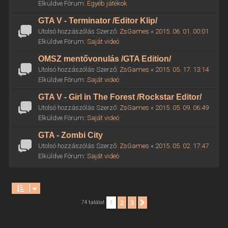
Elküldve Fórum:
Egyéb játékok
GTA V - Terminator /Editor Klip/
Utolsó hozzászólás Szerző:
ZsGames
«
2015. 06. 01. 00:01
Elküldve Fórum:
Saját videó
OMSZ mentővonulás /GTA Edition/
Utolsó hozzászólás Szerző:
ZsGames
«
2015. 05. 17. 13:14
Elküldve Fórum:
Saját videó
GTA V - Girl in The Forest /Rockstar Editor/
Utolsó hozzászólás Szerző:
ZsGames
«
2015. 05. 09. 06:49
Elküldve Fórum:
Saját videó
GTA - Zombi City
Utolsó hozzászólás Szerző:
ZsGames
«
2015. 05. 02. 17:47
Elküldve Fórum:
Saját videó
1
2
3
Következő
74 találat