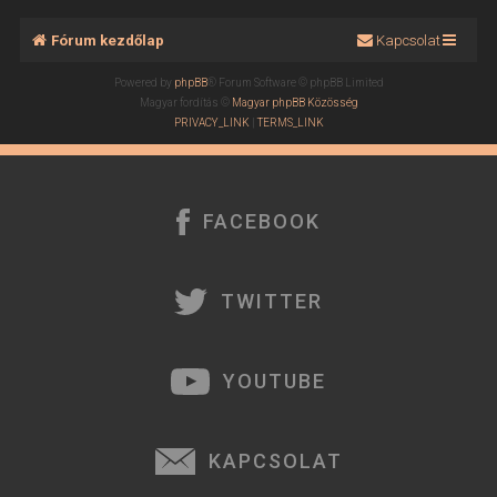
Fórum kezdőlap
Kapcsolat
Powered by
phpBB
® Forum Software © phpBB Limited
Magyar fordítás ©
Magyar phpBB Közösség
PRIVACY_LINK
|
TERMS_LINK
FACEBOOK
TWITTER
YOUTUBE
KAPCSOLAT