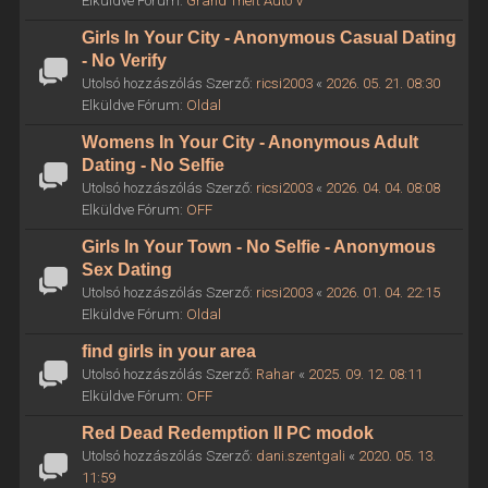
Elküldve Fórum:
Grand Theft Auto V
Girls In Your City - Anonymous Casual Dating
- No Verify
Utolsó hozzászólás Szerző:
ricsi2003
«
2026. 05. 21. 08:30
Elküldve Fórum:
Oldal
Womens In Your City - Anonymous Adult
Dating - No Selfie
Utolsó hozzászólás Szerző:
ricsi2003
«
2026. 04. 04. 08:08
Elküldve Fórum:
OFF
Girls In Your Town - No Selfie - Anonymous
Sex Dating
Utolsó hozzászólás Szerző:
ricsi2003
«
2026. 01. 04. 22:15
Elküldve Fórum:
Oldal
find girls in your area
Utolsó hozzászólás Szerző:
Rahar
«
2025. 09. 12. 08:11
Elküldve Fórum:
OFF
Red Dead Redemption II PC modok
Utolsó hozzászólás Szerző:
dani.szentgali
«
2020. 05. 13.
11:59