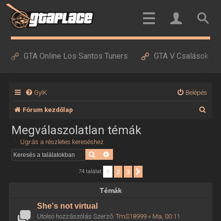
GTA Online Los Santos Tuners
GTA V Csalások
GyIK
Belépés
K
Fórum kezdőlap
e
Megválaszolatlan témák
r
Ugrás a részletes kereséshez
e
Keresés
Részletes keresés
s
1
2
3
Következő
74 találat
é
Témák
s
She's not virtual
Utolsó hozzászólás Szerző:
TmS18999
«
Ma, 00:11