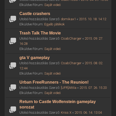
Elküldve Fórum:
Saját videó
Castle crashers
Utolsó hozzászólás Szerző:
domikax1
«
2015. 10. 18. 14:12
Elküldve Fórum:
Egyéb játékok
Trash Talk The Movie
Utolsó hozzászólás Szerző:
CsabCharger
«
2015. 09. 27.
16:28
Elküldve Fórum:
Saját videó
gta V gameplay
Utolsó hozzászólás Szerző:
CsabCharger
«
2015. 08. 02.
12:44
Elküldve Fórum:
Saját videó
Urban FreeRunners - The Reunion!
Utolsó hozzászólás Szerző:
[UFR]Attila
«
2015. 07. 26. 15:20
Elküldve Fórum:
Saját videó
Return to Castle Wolfenstein gameplay
sorozat
Utolsó hozzászólás Szerző:
Kriss X
«
2015. 06. 14. 13:04