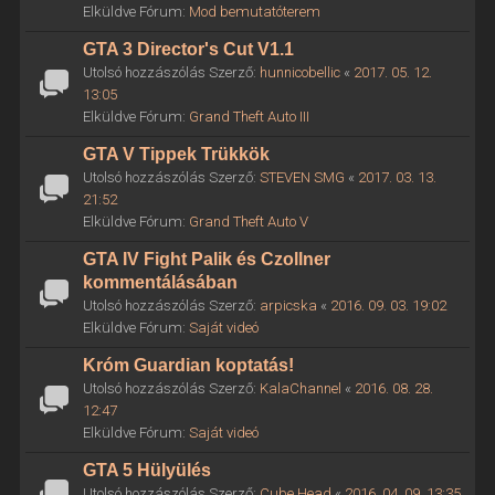
Elküldve Fórum:
Mod bemutatóterem
GTA 3 Director's Cut V1.1
Utolsó hozzászólás Szerző:
hunnicobellic
«
2017. 05. 12.
13:05
Elküldve Fórum:
Grand Theft Auto III
GTA V Tippek Trükkök
Utolsó hozzászólás Szerző:
STEVEN SMG
«
2017. 03. 13.
21:52
Elküldve Fórum:
Grand Theft Auto V
GTA IV Fight Palik és Czollner
kommentálásában
Utolsó hozzászólás Szerző:
arpicska
«
2016. 09. 03. 19:02
Elküldve Fórum:
Saját videó
Króm Guardian koptatás!
Utolsó hozzászólás Szerző:
KalaChannel
«
2016. 08. 28.
12:47
Elküldve Fórum:
Saját videó
GTA 5 Hülyülés
Utolsó hozzászólás Szerző:
Cube Head
«
2016. 04. 09. 13:35