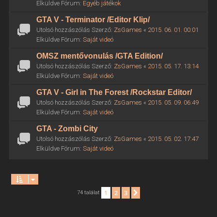
Elküldve Fórum:
Egyéb játékok
GTA V - Terminator /Editor Klip/
Utolsó hozzászólás Szerző:
ZsGames
«
2015. 06. 01. 00:01
Elküldve Fórum:
Saját videó
OMSZ mentővonulás /GTA Edition/
Utolsó hozzászólás Szerző:
ZsGames
«
2015. 05. 17. 13:14
Elküldve Fórum:
Saját videó
GTA V - Girl in The Forest /Rockstar Editor/
Utolsó hozzászólás Szerző:
ZsGames
«
2015. 05. 09. 06:49
Elküldve Fórum:
Saját videó
GTA - Zombi City
Utolsó hozzászólás Szerző:
ZsGames
«
2015. 05. 02. 17:47
Elküldve Fórum:
Saját videó
1
2
3
Következő
74 találat