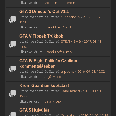
Elküldve Fórum:
Mod bemutatóterem
GTA 3 Director's Cut V1.1
Utolsó hozzászólás Szerző:
hunnicobellic
«
2017. 05. 12.
13:05
Elküldve Fórum:
Grand Theft Auto III
GTA V Tippek Trükkök
Utolsó hozzászólás Szerző:
STEVEN SMG
«
2017. 03. 13.
21:52
Elküldve Fórum:
Grand Theft Auto V
GTA IV Fight Palik és Czollner
kommentálásában
Utolsó hozzászólás Szerző:
arpicska
«
2016. 09. 03. 19:02
Elküldve Fórum:
Saját videó
Króm Guardian koptatás!
Utolsó hozzászólás Szerző:
KalaChannel
«
2016. 08. 28.
12:47
Elküldve Fórum:
Saját videó
GTA 5 Hülyülés
Utolsó hozzászólás Szerző:
Cube Head
«
2016. 04. 09. 13:35