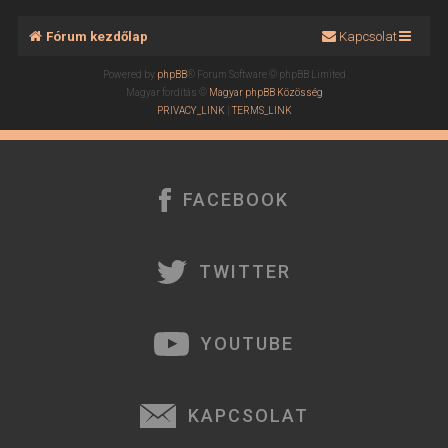
Fórum kezdőlap
Kapcsolat
Powered by
phpBB
® Forum Software © phpBB Limited
Magyar fordítás ©
Magyar phpBB Közösség
PRIVACY_LINK
|
TERMS_LINK
FACEBOOK
TWITTER
YOUTUBE
KAPCSOLAT