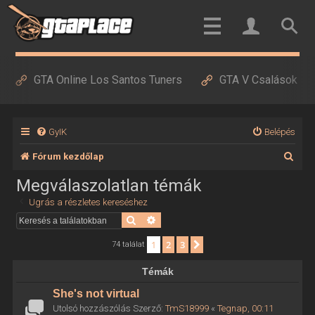
GTA Online Los Santos Tuners
GTA V Csalások
GyIK
Belépés
K
Fórum kezdőlap
e
Megválaszolatlan témák
r
Ugrás a részletes kereséshez
e
Keresés
Részletes keresés
s
1
2
3
Következő
74 találat
é
Témák
s
She's not virtual
Utolsó hozzászólás Szerző:
TmS18999
«
Tegnap, 00:11