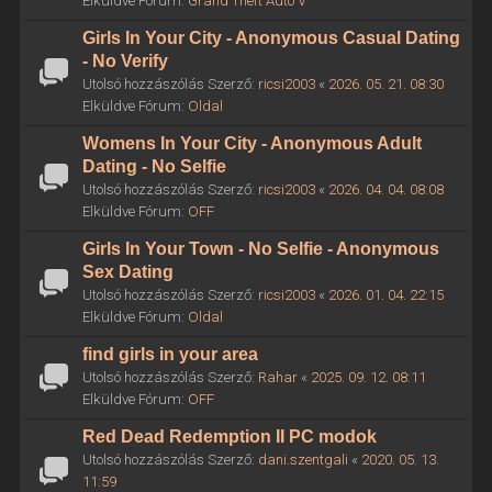
Elküldve Fórum:
Grand Theft Auto V
Girls In Your City - Anonymous Casual Dating
- No Verify
Utolsó hozzászólás Szerző:
ricsi2003
«
2026. 05. 21. 08:30
Elküldve Fórum:
Oldal
Womens In Your City - Anonymous Adult
Dating - No Selfie
Utolsó hozzászólás Szerző:
ricsi2003
«
2026. 04. 04. 08:08
Elküldve Fórum:
OFF
Girls In Your Town - No Selfie - Anonymous
Sex Dating
Utolsó hozzászólás Szerző:
ricsi2003
«
2026. 01. 04. 22:15
Elküldve Fórum:
Oldal
find girls in your area
Utolsó hozzászólás Szerző:
Rahar
«
2025. 09. 12. 08:11
Elküldve Fórum:
OFF
Red Dead Redemption II PC modok
Utolsó hozzászólás Szerző:
dani.szentgali
«
2020. 05. 13.
11:59