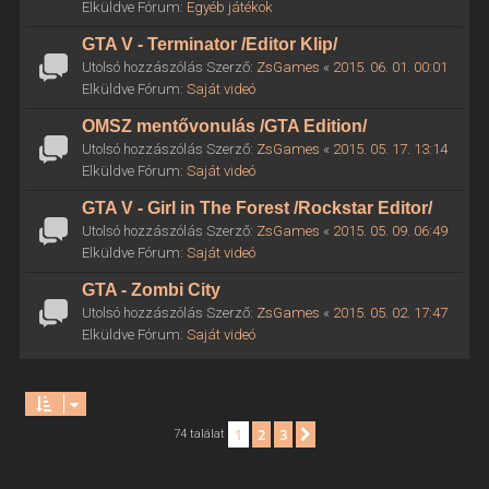
Elküldve Fórum:
Egyéb játékok
GTA V - Terminator /Editor Klip/
Utolsó hozzászólás Szerző:
ZsGames
«
2015. 06. 01. 00:01
Elküldve Fórum:
Saját videó
OMSZ mentővonulás /GTA Edition/
Utolsó hozzászólás Szerző:
ZsGames
«
2015. 05. 17. 13:14
Elküldve Fórum:
Saját videó
GTA V - Girl in The Forest /Rockstar Editor/
Utolsó hozzászólás Szerző:
ZsGames
«
2015. 05. 09. 06:49
Elküldve Fórum:
Saját videó
GTA - Zombi City
Utolsó hozzászólás Szerző:
ZsGames
«
2015. 05. 02. 17:47
Elküldve Fórum:
Saját videó
1
2
3
Következő
74 találat