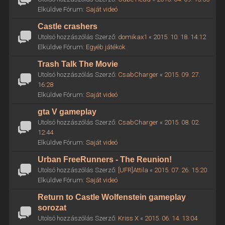
Elküldve Fórum:
Saját videó
Castle crashers
Utolsó hozzászólás Szerző:
domikax1
«
2015. 10. 18. 14:12
Elküldve Fórum:
Egyéb játékok
Trash Talk The Movie
Utolsó hozzászólás Szerző:
CsabCharger
«
2015. 09. 27.
16:28
Elküldve Fórum:
Saját videó
gta V gameplay
Utolsó hozzászólás Szerző:
CsabCharger
«
2015. 08. 02.
12:44
Elküldve Fórum:
Saját videó
Urban FreeRunners - The Reunion!
Utolsó hozzászólás Szerző:
[UFR]Attila
«
2015. 07. 26. 15:20
Elküldve Fórum:
Saját videó
Return to Castle Wolfenstein gameplay
sorozat
Utolsó hozzászólás Szerző:
Kriss X
«
2015. 06. 14. 13:04