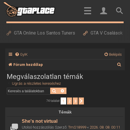
GTA Online Los Santos Tuners
GTA V Csalások
GyIK
Belépés
K
Fórum kezdőlap
e
Megválaszolatlan témák
r
Ugrás a részletes kereséshez
e
Keresés
Részletes keresés
s
1
2
3
Következő
74 találat
é
Témák
s
She's not virtual
Utolsó hozzászólás Szerző:
TmS18999
«
2026. 08. 08. 00:11