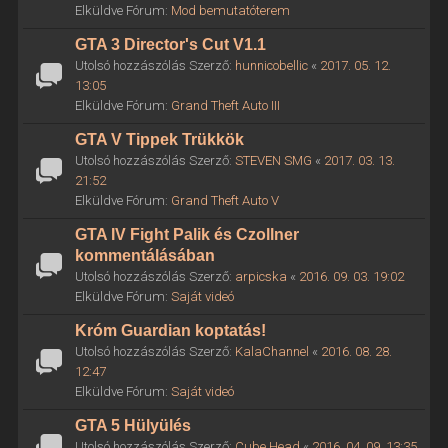
Elküldve Fórum:
Mod bemutatóterem
GTA 3 Director's Cut V1.1
Utolsó hozzászólás Szerző:
hunnicobellic
«
2017. 05. 12.
13:05
Elküldve Fórum:
Grand Theft Auto III
GTA V Tippek Trükkök
Utolsó hozzászólás Szerző:
STEVEN SMG
«
2017. 03. 13.
21:52
Elküldve Fórum:
Grand Theft Auto V
GTA IV Fight Palik és Czollner
kommentálásában
Utolsó hozzászólás Szerző:
arpicska
«
2016. 09. 03. 19:02
Elküldve Fórum:
Saját videó
Króm Guardian koptatás!
Utolsó hozzászólás Szerző:
KalaChannel
«
2016. 08. 28.
12:47
Elküldve Fórum:
Saját videó
GTA 5 Hülyülés
Utolsó hozzászólás Szerző:
Cube Head
«
2016. 04. 09. 13:35