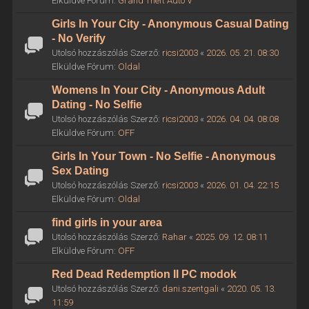
Elküldve Fórum:
Grand Theft Auto V
Girls In Your City - Anonymous Casual Dating
- No Verify
Utolsó hozzászólás Szerző:
ricsi2003
«
2026. 05. 21. 08:30
Elküldve Fórum:
Oldal
Womens In Your City - Anonymous Adult
Dating - No Selfie
Utolsó hozzászólás Szerző:
ricsi2003
«
2026. 04. 04. 08:08
Elküldve Fórum:
OFF
Girls In Your Town - No Selfie - Anonymous
Sex Dating
Utolsó hozzászólás Szerző:
ricsi2003
«
2026. 01. 04. 22:15
Elküldve Fórum:
Oldal
find girls in your area
Utolsó hozzászólás Szerző:
Rahar
«
2025. 09. 12. 08:11
Elküldve Fórum:
OFF
Red Dead Redemption II PC modok
Utolsó hozzászólás Szerző:
dani.szentgali
«
2020. 05. 13.
11:59