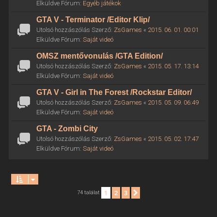
Elküldve Fórum:
Egyéb játékok
GTA V - Terminator /Editor Klip/
Utolsó hozzászólás Szerző:
ZsGames
«
2015. 06. 01. 00:01
Elküldve Fórum:
Saját videó
OMSZ mentővonulás /GTA Edition/
Utolsó hozzászólás Szerző:
ZsGames
«
2015. 05. 17. 13:14
Elküldve Fórum:
Saját videó
GTA V - Girl in The Forest /Rockstar Editor/
Utolsó hozzászólás Szerző:
ZsGames
«
2015. 05. 09. 06:49
Elküldve Fórum:
Saját videó
GTA - Zombi City
Utolsó hozzászólás Szerző:
ZsGames
«
2015. 05. 02. 17:47
Elküldve Fórum:
Saját videó
1
2
3
Következő
74 találat