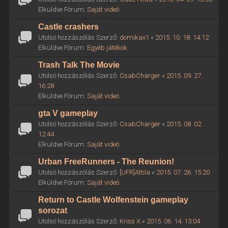
Elküldve Fórum:
Saját videó
Castle crashers
Utolsó hozzászólás Szerző:
domikax1
«
2015. 10. 18. 14:12
Elküldve Fórum:
Egyéb játékok
Trash Talk The Movie
Utolsó hozzászólás Szerző:
CsabCharger
«
2015. 09. 27.
16:28
Elküldve Fórum:
Saját videó
gta V gameplay
Utolsó hozzászólás Szerző:
CsabCharger
«
2015. 08. 02.
12:44
Elküldve Fórum:
Saját videó
Urban FreeRunners - The Reunion!
Utolsó hozzászólás Szerző:
[UFR]Attila
«
2015. 07. 26. 15:20
Elküldve Fórum:
Saját videó
Return to Castle Wolfenstein gameplay
sorozat
Utolsó hozzászólás Szerző:
Kriss X
«
2015. 06. 14. 13:04