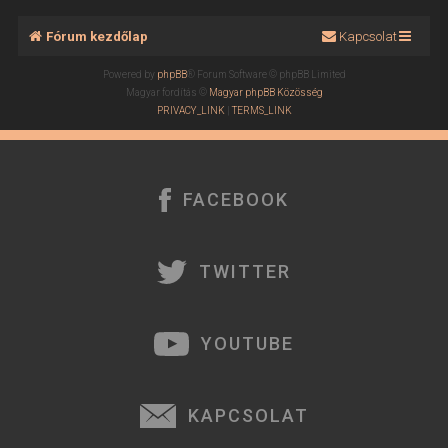
Fórum kezdőlap
Kapcsolat
Powered by
phpBB
® Forum Software © phpBB Limited
Magyar fordítás ©
Magyar phpBB Közösség
PRIVACY_LINK
|
TERMS_LINK
FACEBOOK
TWITTER
YOUTUBE
KAPCSOLAT