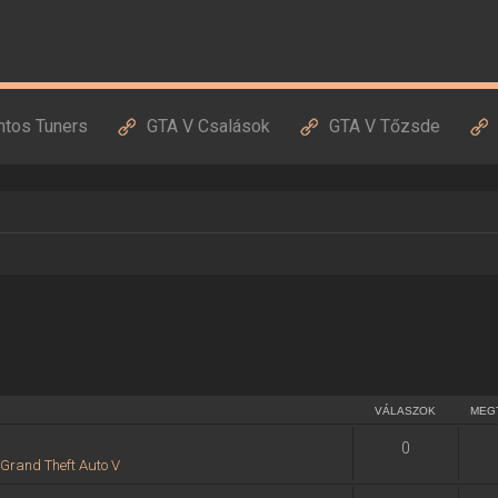
ntos Tuners
GTA V Csalások
GTA V Tőzsde
VÁLASZOK
MEG
0
:
Grand Theft Auto V