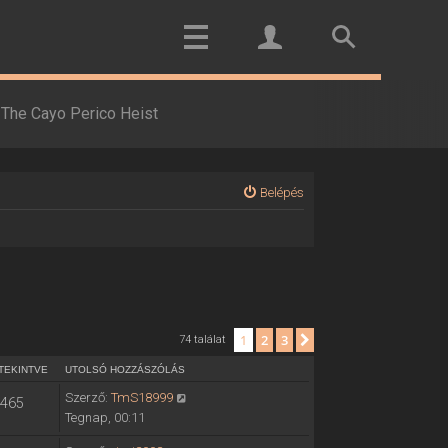
The Cayo Perico Heist
Belépés
1
2
3
Következő
74 találat
TEKINTVE
UTOLSÓ HOZZÁSZÓLÁS
Szerző:
TmS18999
465
Tegnap, 00:11