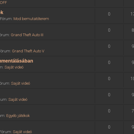
OFF
ok
0
1
» Fórum:
Mod bemutatóterem
0
8
 Fórum:
Grand Theft Auto III
0
9
 Fórum:
Grand Theft Auto V
ommentálásában
0
9
um:
Saját videó
0
1
 Fórum:
Saját videó
0
9
órum:
Saját videó
0
7
rum:
Egyéb játékok
0
9
» Fórum:
Saját videó