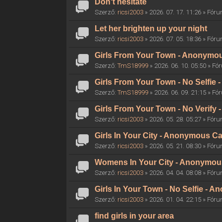
Don't hesitate
Szerző:
ricsi2003
» 2026. 07. 17. 11:26 » Fór
Let her brighten up your night
Szerző:
ricsi2003
» 2026. 07. 05. 18:36 » Fór
Girls From Your Town - Anonymous
Szerző:
TmS18999
» 2026. 06. 10. 05:50 » F
Girls From Your Town - No Selfie
Szerző:
TmS18999
» 2026. 06. 09. 21:15 » F
Girls From Your Town - No Verify
Szerző:
ricsi2003
» 2026. 05. 28. 05:27 » Fór
Girls In Your City - Anonymous Ca
Szerző:
ricsi2003
» 2026. 05. 21. 08:30 » Fór
Womens In Your City - Anonymous 
Szerző:
ricsi2003
» 2026. 04. 04. 08:08 » Fór
Girls In Your Town - No Selfie - 
Szerző:
ricsi2003
» 2026. 01. 04. 22:15 » Fór
find girls in your area