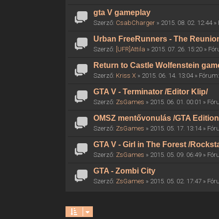
gta V gameplay
Szerző:
CsabCharger
» 2015. 08. 02. 12:44 
Urban FreeRunners - The Reunio
Szerző:
[UFR]Attila
» 2015. 07. 26. 15:20 » F
Return to Castle Wolfenstein gam
Szerző:
Kriss X
» 2015. 06. 14. 13:04 » Fórum
GTA V - Terminator /Editor Klip/
Szerző:
ZsGames
» 2015. 06. 01. 00:01 » Fó
OMSZ mentővonulás /GTA Edition
Szerző:
ZsGames
» 2015. 05. 17. 13:14 » Fó
GTA V - Girl in The Forest /Rocksta
Szerző:
ZsGames
» 2015. 05. 09. 06:49 » Fó
GTA - Zombi City
Szerző:
ZsGames
» 2015. 05. 02. 17:47 » Fó