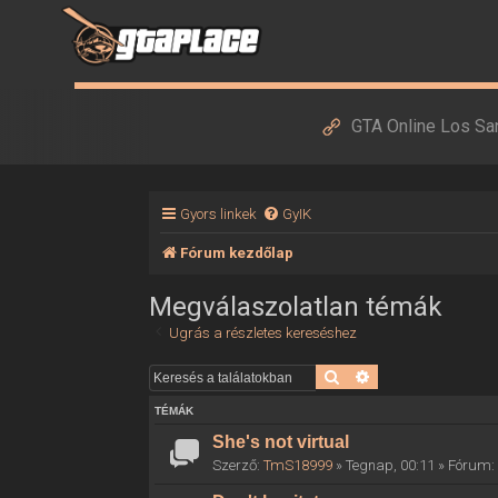
GTA Online Los Sa
Gyors linkek
GyIK
Fórum kezdőlap
Megválaszolatlan témák
Ugrás a részletes kereséshez
Keresés
Részletes keresés
TÉMÁK
She's not virtual
Szerző:
TmS18999
» Tegnap, 00:11 » Fórum