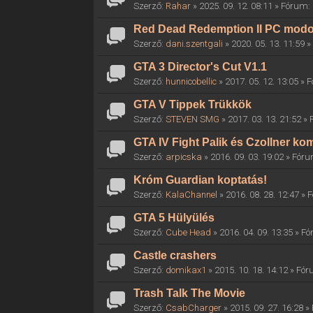
Szerző:
Rahar
» 2025. 09. 12. 08:11 » Fórum:
Red Dead Redemption II PC mod
Szerző:
dani.szentgali
» 2020. 05. 13. 11:59 
GTA 3 Director's Cut V1.1
Szerző:
hunnicobellic
» 2017. 05. 12. 13:05 »
GTA V Tippek Trükkök
Szerző:
STEVEN SMG
» 2017. 03. 13. 21:52 »
GTA IV Fight Palik és Czollner k
Szerző:
arpicska
» 2016. 09. 03. 19:02 » Fór
Króm Guardian koptatás!
Szerző:
KalaChannel
» 2016. 08. 28. 12:47 »
GTA 5 Hülyülés
Szerző:
Cube Head
» 2016. 04. 09. 13:35 » F
Castle crashers
Szerző:
domikax1
» 2015. 10. 18. 14:12 » Fó
Trash Talk The Movie
Szerző:
CsabCharger
» 2015. 09. 27. 16:28 