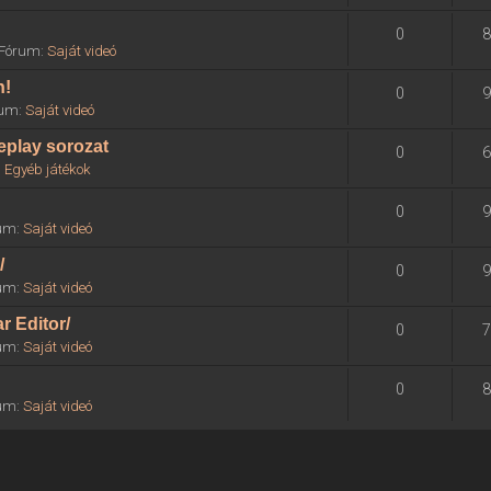
0
8
» Fórum:
Saját videó
n!
0
9
órum:
Saját videó
eplay sorozat
0
6
:
Egyéb játékok
0
9
rum:
Saját videó
/
0
9
rum:
Saját videó
r Editor/
0
7
rum:
Saját videó
0
8
rum:
Saját videó