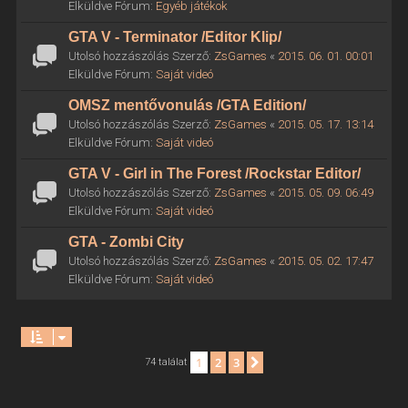
Elküldve Fórum:
Egyéb játékok
GTA V - Terminator /Editor Klip/
Utolsó hozzászólás Szerző:
ZsGames
«
2015. 06. 01. 00:01
Elküldve Fórum:
Saját videó
OMSZ mentővonulás /GTA Edition/
Utolsó hozzászólás Szerző:
ZsGames
«
2015. 05. 17. 13:14
Elküldve Fórum:
Saját videó
GTA V - Girl in The Forest /Rockstar Editor/
Utolsó hozzászólás Szerző:
ZsGames
«
2015. 05. 09. 06:49
Elküldve Fórum:
Saját videó
GTA - Zombi City
Utolsó hozzászólás Szerző:
ZsGames
«
2015. 05. 02. 17:47
Elküldve Fórum:
Saját videó
1
2
3
Következő
74 találat