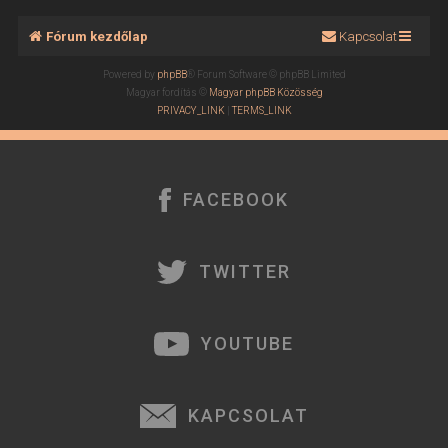
Fórum kezdőlap
Kapcsolat
Powered by
phpBB
® Forum Software © phpBB Limited
Magyar fordítás ©
Magyar phpBB Közösség
PRIVACY_LINK
|
TERMS_LINK
FACEBOOK
TWITTER
YOUTUBE
KAPCSOLAT