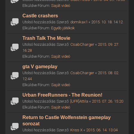
Elküldve Fórum:
Saját videó
Castle crashers
Utolsó hozzászólás Szerző:
domikax1
«
2015. 10. 18. 14:12
Elküldve Fórum:
Egyéb játékok
Trash Talk The Movie
Utolsó hozzászólás Szerző:
CsabCharger
«
2015. 09. 27.
16:28
Elküldve Fórum:
Saját videó
gta V gameplay
Utolsó hozzászólás Szerző:
CsabCharger
«
2015. 08. 02.
12:44
Elküldve Fórum:
Saját videó
Urban FreeRunners - The Reunion!
Utolsó hozzászólás Szerző:
[UFR]Attila
«
2015. 07. 26. 15:20
Elküldve Fórum:
Saját videó
Return to Castle Wolfenstein gameplay
sorozat
Utolsó hozzászólás Szerző:
Kriss X
«
2015. 06. 14. 13:04