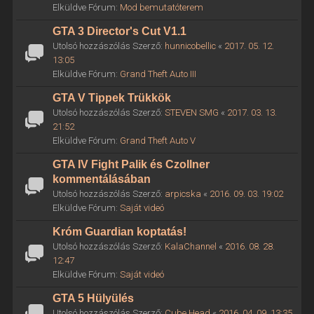
Elküldve Fórum:
Mod bemutatóterem
GTA 3 Director's Cut V1.1
Utolsó hozzászólás Szerző:
hunnicobellic
«
2017. 05. 12.
13:05
Elküldve Fórum:
Grand Theft Auto III
GTA V Tippek Trükkök
Utolsó hozzászólás Szerző:
STEVEN SMG
«
2017. 03. 13.
21:52
Elküldve Fórum:
Grand Theft Auto V
GTA IV Fight Palik és Czollner
kommentálásában
Utolsó hozzászólás Szerző:
arpicska
«
2016. 09. 03. 19:02
Elküldve Fórum:
Saját videó
Króm Guardian koptatás!
Utolsó hozzászólás Szerző:
KalaChannel
«
2016. 08. 28.
12:47
Elküldve Fórum:
Saját videó
GTA 5 Hülyülés
Utolsó hozzászólás Szerző:
Cube Head
«
2016. 04. 09. 13:35