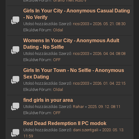
Elküldve Fórum:
Grand Theft Auto V
Girls In Your City - Anonymous Casual Dating
- No Verify
Utolsó hozzászólás Szerző:
ricsi2003
«
2026. 05. 21. 08:30
Elküldve Fórum:
Oldal
Womens In Your City - Anonymous Adult
Dating - No Selfie
Utolsó hozzászólás Szerző:
ricsi2003
«
2026. 04. 04. 08:08
Elküldve Fórum:
OFF
Girls In Your Town - No Selfie - Anonymous
Sex Dating
Utolsó hozzászólás Szerző:
ricsi2003
«
2026. 01. 04. 22:15
Elküldve Fórum:
Oldal
find girls in your area
Utolsó hozzászólás Szerző:
Rahar
«
2025. 09. 12. 08:11
Elküldve Fórum:
OFF
Red Dead Redemption II PC modok
Utolsó hozzászólás Szerző:
dani.szentgali
«
2020. 05. 13.
11:59