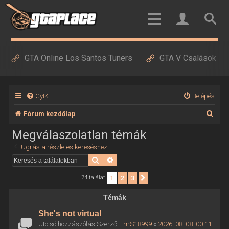
GTA Online Los Santos Tuners
GTA V Csalások
GyIK
Belépés
K
Fórum kezdőlap
e
Megválaszolatlan témák
r
Ugrás a részletes kereséshez
e
Keresés
Részletes keresés
s
1
2
3
Következő
74 találat
é
Témák
s
She's not virtual
Utolsó hozzászólás Szerző:
TmS18999
«
2026. 08. 08. 00:11