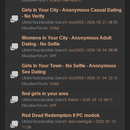
Elküldve Fórum:
Grand Theft Auto V
Girls In Your City - Anonymous Casual Dating
- No Verify
Utolsó hozzászólás Szerző:
ricsi2003
«
2026. 05. 21. 08:30
Elküldve Fórum:
Oldal
Womens In Your City - Anonymous Adult
Dating - No Selfie
Utolsó hozzászólás Szerző:
ricsi2003
«
2026. 04. 04. 08:08
Elküldve Fórum:
OFF
Girls In Your Town - No Selfie - Anonymous
Sex Dating
Utolsó hozzászólás Szerző:
ricsi2003
«
2026. 01. 04. 22:15
Elküldve Fórum:
Oldal
find girls in your area
Utolsó hozzászólás Szerző:
Rahar
«
2025. 09. 12. 08:11
Elküldve Fórum:
OFF
Red Dead Redemption II PC modok
Utolsó hozzászólás Szerző:
dani.szentgali
«
2020. 05. 13.
11:59