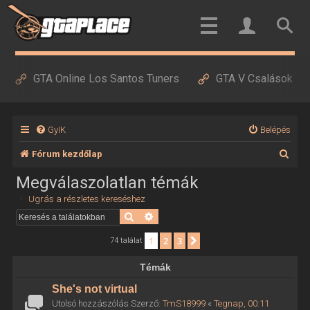
GTA Online Los Santos Tuners
GTA V Csalások
GyIK
Belépés
K
Fórum kezdőlap
e
Megválaszolatlan témák
r
Ugrás a részletes kereséshez
e
Keresés
Részletes keresés
s
1
2
3
Következő
74 találat
é
Témák
s
She's not virtual
Utolsó hozzászólás Szerző:
TmS18999
«
Tegnap, 00:11