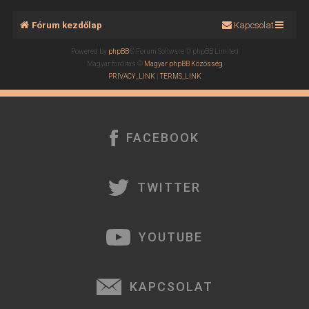
Fórum kezdőlap
Kapcsolat
Powered by
phpBB
® Forum Software © phpBB Limited
Magyar fordítás ©
Magyar phpBB Közösség
PRIVACY_LINK
|
TERMS_LINK
FACEBOOK
TWITTER
YOUTUBE
KAPCSOLAT