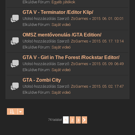
Elküldve Fórum:
Egyéb játékok
GTA V - Terminator /Editor Klip/
Utolsó hozzászólás Szerző:
ZsGames
«
2015. 06. 01. 00:01
Elküldve Fórum:
Saját videó
OMSZ mentővonulás /GTA Edition/
Utolsó hozzászólás Szerző:
ZsGames
«
2015. 05. 17. 13:14
Elküldve Fórum:
Saját videó
GTA V - Girl in The Forest /Rockstar Editor/
Utolsó hozzászólás Szerző:
ZsGames
«
2015. 05. 09. 06:49
Elküldve Fórum:
Saját videó
GTA - Zombi City
Utolsó hozzászólás Szerző:
ZsGames
«
2015. 05. 02. 17:47
Elküldve Fórum:
Saját videó
1
2
3
Következő
74 találat