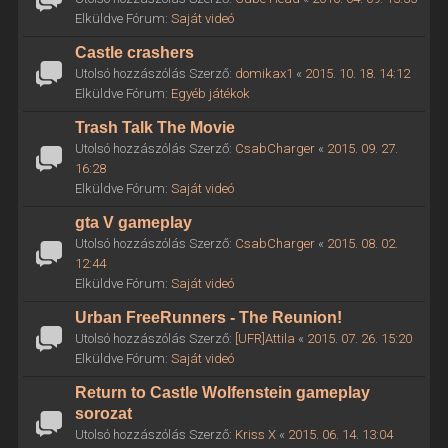
Elküldve Fórum:
Saját videó
Castle crashers
Utolsó hozzászólás Szerző:
domikax1
«
2015. 10. 18. 14:12
Elküldve Fórum:
Egyéb játékok
Trash Talk The Movie
Utolsó hozzászólás Szerző:
CsabCharger
«
2015. 09. 27.
16:28
Elküldve Fórum:
Saját videó
gta V gameplay
Utolsó hozzászólás Szerző:
CsabCharger
«
2015. 08. 02.
12:44
Elküldve Fórum:
Saját videó
Urban FreeRunners - The Reunion!
Utolsó hozzászólás Szerző:
[UFR]Attila
«
2015. 07. 26. 15:20
Elküldve Fórum:
Saját videó
Return to Castle Wolfenstein gameplay
sorozat
Utolsó hozzászólás Szerző:
Kriss X
«
2015. 06. 14. 13:04