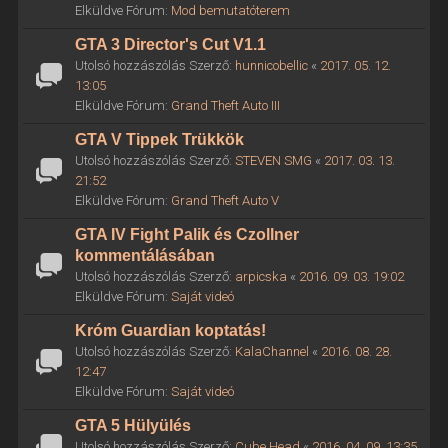
Elküldve Fórum:
Mod bemutatóterem
GTA 3 Director's Cut V1.1
Utolsó hozzászólás Szerző:
hunnicobellic
«
2017. 05. 12.
13:05
Elküldve Fórum:
Grand Theft Auto III
GTA V Tippek Trükkök
Utolsó hozzászólás Szerző:
STEVEN SMG
«
2017. 03. 13.
21:52
Elküldve Fórum:
Grand Theft Auto V
GTA IV Fight Palik és Czollner
kommentálásában
Utolsó hozzászólás Szerző:
arpicska
«
2016. 09. 03. 19:02
Elküldve Fórum:
Saját videó
Króm Guardian koptatás!
Utolsó hozzászólás Szerző:
KalaChannel
«
2016. 08. 28.
12:47
Elküldve Fórum:
Saját videó
GTA 5 Hülyülés
Utolsó hozzászólás Szerző:
Cube Head
«
2016. 04. 09. 13:35