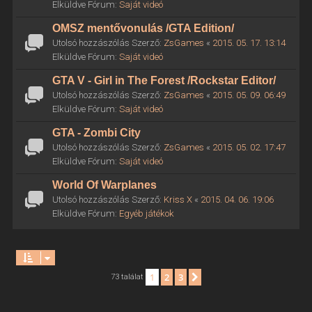
Elküldve Fórum:
Saját videó
OMSZ mentővonulás /GTA Edition/
Utolsó hozzászólás Szerző:
ZsGames
«
2015. 05. 17. 13:14
Elküldve Fórum:
Saját videó
GTA V - Girl in The Forest /Rockstar Editor/
Utolsó hozzászólás Szerző:
ZsGames
«
2015. 05. 09. 06:49
Elküldve Fórum:
Saját videó
GTA - Zombi City
Utolsó hozzászólás Szerző:
ZsGames
«
2015. 05. 02. 17:47
Elküldve Fórum:
Saját videó
World Of Warplanes
Utolsó hozzászólás Szerző:
Kriss X
«
2015. 04. 06. 19:06
Elküldve Fórum:
Egyéb játékok
1
2
3
Következő
73 találat