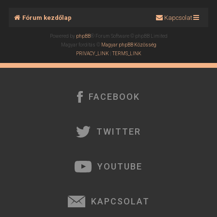
Fórum kezdőlap
Kapcsolat
Powered by
phpBB
® Forum Software © phpBB Limited
Magyar fordítás ©
Magyar phpBB Közösség
PRIVACY_LINK
|
TERMS_LINK
FACEBOOK
TWITTER
YOUTUBE
KAPCSOLAT