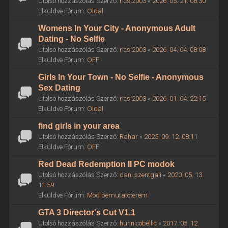
Utolsó hozzászólás Szerző:
ricsi2003
«
2026. 05. 21. 08:30
Elküldve Fórum:
Oldal
Womens In Your City - Anonymous Adult
Dating - No Selfie
Utolsó hozzászólás Szerző:
ricsi2003
«
2026. 04. 04. 08:08
Elküldve Fórum:
OFF
Girls In Your Town - No Selfie - Anonymous
Sex Dating
Utolsó hozzászólás Szerző:
ricsi2003
«
2026. 01. 04. 22:15
Elküldve Fórum:
Oldal
find girls in your area
Utolsó hozzászólás Szerző:
Rahar
«
2025. 09. 12. 08:11
Elküldve Fórum:
OFF
Red Dead Redemption II PC modok
Utolsó hozzászólás Szerző:
dani.szentgali
«
2020. 05. 13.
11:59
Elküldve Fórum:
Mod bemutatóterem
GTA 3 Director's Cut V1.1
Utolsó hozzászólás Szerző:
hunnicobellic
«
2017. 05. 12.