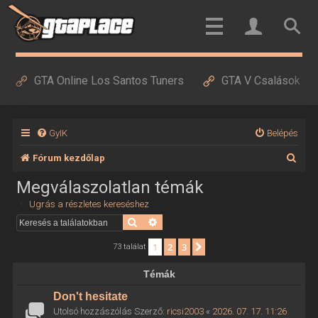
GTA Online Los Santos Tuners
GTA V Csalások
GyIK
Belépés
K
Fórum kezdőlap
e
Megválaszolatlan témák
r
Ugrás a részletes kereséshez
e
Keresés
Részletes keresés
s
1
2
3
Következő
73 találat
é
Témák
s
Don't hesitate
Utolsó hozzászólás Szerző:
ricsi2003
«
2026. 07. 17. 11:26