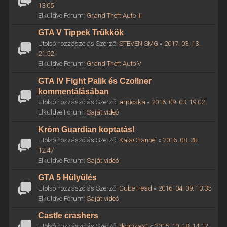
13:05
Elküldve Fórum:
Grand Theft Auto III
GTA V Tippek Trükkök
Utolsó hozzászólás Szerző:
STEVEN SMG
«
2017. 03. 13.
21:52
Elküldve Fórum:
Grand Theft Auto V
GTA IV Fight Palik és Czollner
kommentálásában
Utolsó hozzászólás Szerző:
arpicska
«
2016. 09. 03. 19:02
Elküldve Fórum:
Saját videó
Króm Guardian koptatás!
Utolsó hozzászólás Szerző:
KalaChannel
«
2016. 08. 28.
12:47
Elküldve Fórum:
Saját videó
GTA 5 Hülyülés
Utolsó hozzászólás Szerző:
Cube Head
«
2016. 04. 09. 13:35
Elküldve Fórum:
Saját videó
Castle crashers
Utolsó hozzászólás Szerző:
domikax1
«
2015. 10. 18. 14:12