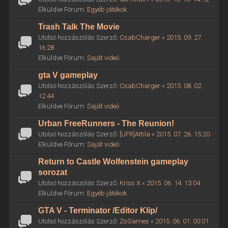
Elküldve Fórum:
Egyéb játékok
Trash Talk The Movie
Utolsó hozzászólás Szerző:
CsabCharger
«
2015. 09. 27.
16:28
Elküldve Fórum:
Saját videó
gta V gameplay
Utolsó hozzászólás Szerző:
CsabCharger
«
2015. 08. 02.
12:44
Elküldve Fórum:
Saját videó
Urban FreeRunners - The Reunion!
Utolsó hozzászólás Szerző:
[UFR]Attila
«
2015. 07. 26. 15:20
Elküldve Fórum:
Saját videó
Return to Castle Wolfenstein gameplay
sorozat
Utolsó hozzászólás Szerző:
Kriss X
«
2015. 06. 14. 13:04
Elküldve Fórum:
Egyéb játékok
GTA V - Terminator /Editor Klip/
Utolsó hozzászólás Szerző:
ZsGames
«
2015. 06. 01. 00:01