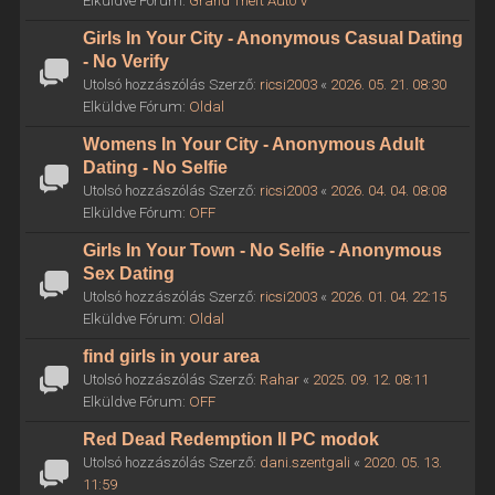
Elküldve Fórum:
Grand Theft Auto V
Girls In Your City - Anonymous Casual Dating
- No Verify
Utolsó hozzászólás Szerző:
ricsi2003
«
2026. 05. 21. 08:30
Elküldve Fórum:
Oldal
Womens In Your City - Anonymous Adult
Dating - No Selfie
Utolsó hozzászólás Szerző:
ricsi2003
«
2026. 04. 04. 08:08
Elküldve Fórum:
OFF
Girls In Your Town - No Selfie - Anonymous
Sex Dating
Utolsó hozzászólás Szerző:
ricsi2003
«
2026. 01. 04. 22:15
Elküldve Fórum:
Oldal
find girls in your area
Utolsó hozzászólás Szerző:
Rahar
«
2025. 09. 12. 08:11
Elküldve Fórum:
OFF
Red Dead Redemption II PC modok
Utolsó hozzászólás Szerző:
dani.szentgali
«
2020. 05. 13.
11:59