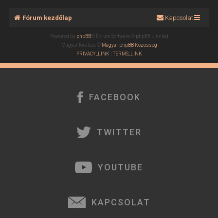
Fórum kezdőlap
Kapcsolat
Powered by
phpBB
® Forum Software © phpBB Limited
Magyar fordítás ©
Magyar phpBB Közösség
PRIVACY_LINK
|
TERMS_LINK
FACEBOOK
TWITTER
YOUTUBE
KAPCSOLAT