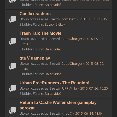
Elküldve Fórum:
Saját videó
Castle crashers
Utolsó hozzászólás Szerző:
domikax1
«
2015. 10. 18. 14:12
Elküldve Fórum:
Egyéb játékok
Trash Talk The Movie
Utolsó hozzászólás Szerző:
CsabCharger
«
2015. 09. 27.
16:28
Elküldve Fórum:
Saját videó
gta V gameplay
Utolsó hozzászólás Szerző:
CsabCharger
«
2015. 08. 02.
12:44
Elküldve Fórum:
Saját videó
Urban FreeRunners - The Reunion!
Utolsó hozzászólás Szerző:
[UFR]Attila
«
2015. 07. 26. 15:20
Elküldve Fórum:
Saját videó
Return to Castle Wolfenstein gameplay
sorozat
Utolsó hozzászólás Szerző:
Kriss X
«
2015. 06. 14. 13:04