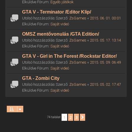
Elküldve Fórum:
Egyéb játékok
GTA V - Terminator /Editor Klip/
Utolsó hozzászólás Szerző:
ZsGames
«
2015. 06. 01. 00:01
Elküldve Fórum:
Saját videó
OMSZ mentővonulás /GTA Edition/
Utolsó hozzászólás Szerző:
ZsGames
«
2015. 05. 17. 13:14
Elküldve Fórum:
Saját videó
GTA V - Girl in The Forest /Rockstar Editor/
Utolsó hozzászólás Szerző:
ZsGames
«
2015. 05. 09. 06:49
Elküldve Fórum:
Saját videó
GTA - Zombi City
Utolsó hozzászólás Szerző:
ZsGames
«
2015. 05. 02. 17:47
Elküldve Fórum:
Saját videó
1
2
3
Következő
74 találat