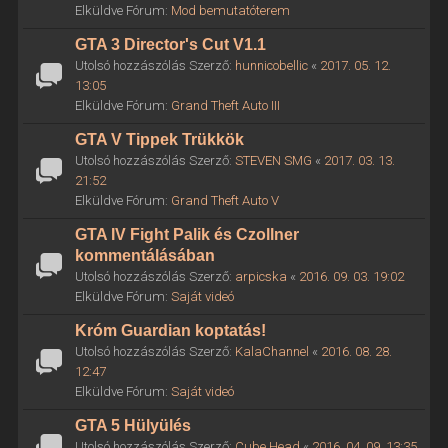
Elküldve Fórum:
Mod bemutatóterem
GTA 3 Director's Cut V1.1
Utolsó hozzászólás Szerző:
hunnicobellic
«
2017. 05. 12.
13:05
Elküldve Fórum:
Grand Theft Auto III
GTA V Tippek Trükkök
Utolsó hozzászólás Szerző:
STEVEN SMG
«
2017. 03. 13.
21:52
Elküldve Fórum:
Grand Theft Auto V
GTA IV Fight Palik és Czollner
kommentálásában
Utolsó hozzászólás Szerző:
arpicska
«
2016. 09. 03. 19:02
Elküldve Fórum:
Saját videó
Króm Guardian koptatás!
Utolsó hozzászólás Szerző:
KalaChannel
«
2016. 08. 28.
12:47
Elküldve Fórum:
Saját videó
GTA 5 Hülyülés
Utolsó hozzászólás Szerző:
Cube Head
«
2016. 04. 09. 13:35