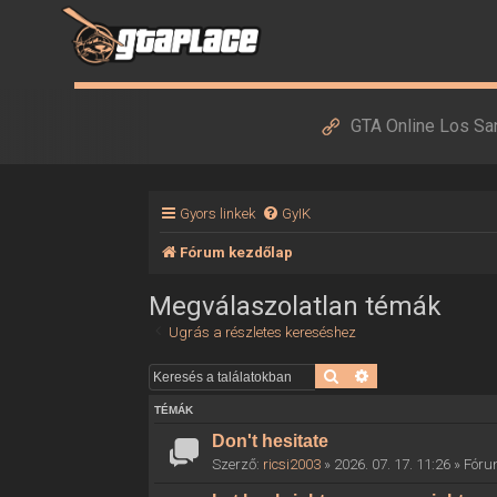
GTA Online Los Sa
Gyors linkek
GyIK
Fórum kezdőlap
Megválaszolatlan témák
Ugrás a részletes kereséshez
Keresés
Részletes keresés
TÉMÁK
Don't hesitate
Szerző:
ricsi2003
» 2026. 07. 17. 11:26 » Fór