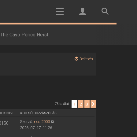
The Cayo Perico Heist
Belépés
1
2
3
Következő
73 találat
TEKINTVE
UTOLSÓ HOZZÁSZÓLÁS
Szerző:
ricsi2003
2150
2026. 07. 17. 11:26