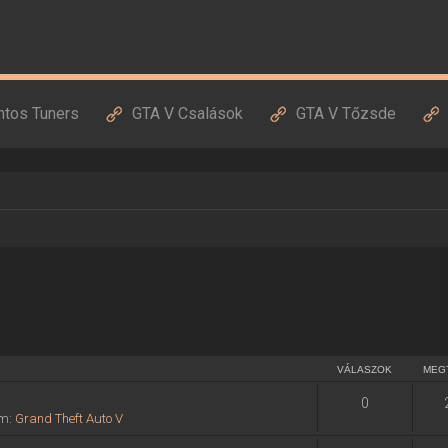
ntos Tuners
GTA V Csalások
GTA V Tőzsde
VÁLASZOK
MEG
0
um:
Grand Theft Auto V