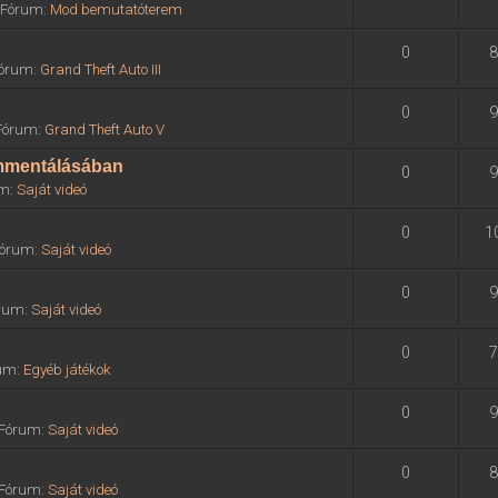
» Fórum:
Mod bemutatóterem
0
8
 Fórum:
Grand Theft Auto III
0
9
 Fórum:
Grand Theft Auto V
ommentálásában
0
9
um:
Saját videó
0
1
 Fórum:
Saját videó
0
9
órum:
Saját videó
0
7
rum:
Egyéb játékok
0
9
» Fórum:
Saját videó
0
8
» Fórum:
Saját videó