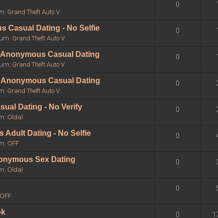
0
um:
Grand Theft Auto V
 Casual Dating - No Selfie
0
órum:
Grand Theft Auto V
 - Anonymous Casual Dating
0
órum:
Grand Theft Auto V
 - Anonymous Casual Dating
0
um:
Grand Theft Auto V
sual Dating - No Verify
0
um:
Oldal
Adult Dating - No Selfie
0
um:
OFF
Anonymous Sex Dating
0
um:
Oldal
0
OFF
ok
0
1