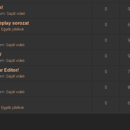
n!
0
9
órum:
Saját videó
eplay sorozat
0
6
:
Egyéb játékok
0
9
rum:
Saját videó
/
0
9
rum:
Saját videó
r Editor/
0
7
rum:
Saját videó
0
8
rum:
Saját videó
0
6
:
Egyéb játékok