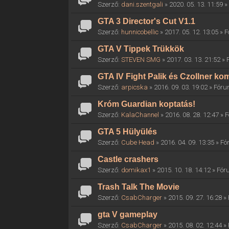
Szerző:
dani.szentgali
» 2020. 05. 13. 11:59 
GTA 3 Director's Cut V1.1
Szerző:
hunnicobellic
» 2017. 05. 12. 13:05 »
GTA V Tippek Trükkök
Szerző:
STEVEN SMG
» 2017. 03. 13. 21:52 »
GTA IV Fight Palik és Czollner k
Szerző:
arpicska
» 2016. 09. 03. 19:02 » Fór
Króm Guardian koptatás!
Szerző:
KalaChannel
» 2016. 08. 28. 12:47 »
GTA 5 Hülyülés
Szerző:
Cube Head
» 2016. 04. 09. 13:35 » F
Castle crashers
Szerző:
domikax1
» 2015. 10. 18. 14:12 » Fó
Trash Talk The Movie
Szerző:
CsabCharger
» 2015. 09. 27. 16:28 
gta V gameplay
Szerző:
CsabCharger
» 2015. 08. 02. 12:44 