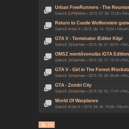
Urban FreeRunners - The Reunio
Szerző:
[UFR]Attila
» 2015. 07. 26. 15:20 » F
Return to Castle Wolfenstein gam
Szerző:
Kriss X
» 2015. 06. 14. 13:04 » Fórum
GTA V - Terminator /Editor Klip/
Szerző:
ZsGames
» 2015. 06. 01. 00:01 » Fó
OMSZ mentővonulás /GTA Edition
Szerző:
ZsGames
» 2015. 05. 17. 13:14 » Fó
GTA V - Girl in The Forest /Rocksta
Szerző:
ZsGames
» 2015. 05. 09. 06:49 » Fó
GTA - Zombi City
Szerző:
ZsGames
» 2015. 05. 02. 17:47 » Fó
World Of Warplanes
Szerző:
Kriss X
» 2015. 04. 06. 19:06 » Fórum