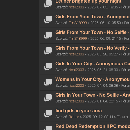
Let her brighten up your night
Szerző:
ricsi2003
» 2026. 07. 05. 18:36 » Fór
Girls From Your Town - Anonymous
Szerző:
TmS18999
» 2026. 06. 10. 05:50 » F
Girls From Your Town - No Selfie
Szerző:
TmS18999
» 2026. 06. 09. 21:15 » F
Girls From Your Town - No Verify
Szerző:
ricsi2003
» 2026. 05. 28. 05:27 » Fór
Girls In Your City - Anonymous Ca
Szerző:
ricsi2003
» 2026. 05. 21. 08:30 » Fór
Womens In Your City - Anonymous 
Szerző:
ricsi2003
» 2026. 04. 04. 08:08 » Fór
Girls In Your Town - No Selfie - 
Szerző:
ricsi2003
» 2026. 01. 04. 22:15 » Fór
find girls in your area
Szerző:
Rahar
» 2025. 09. 12. 08:11 » Fórum:
Red Dead Redemption II PC mod