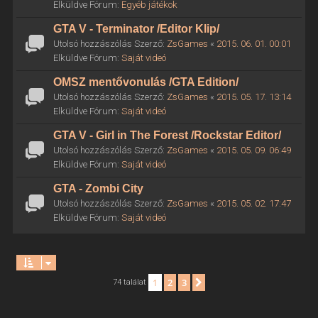
Elküldve Fórum:
Egyéb játékok
GTA V - Terminator /Editor Klip/
Utolsó hozzászólás Szerző:
ZsGames
«
2015. 06. 01. 00:01
Elküldve Fórum:
Saját videó
OMSZ mentővonulás /GTA Edition/
Utolsó hozzászólás Szerző:
ZsGames
«
2015. 05. 17. 13:14
Elküldve Fórum:
Saját videó
GTA V - Girl in The Forest /Rockstar Editor/
Utolsó hozzászólás Szerző:
ZsGames
«
2015. 05. 09. 06:49
Elküldve Fórum:
Saját videó
GTA - Zombi City
Utolsó hozzászólás Szerző:
ZsGames
«
2015. 05. 02. 17:47
Elküldve Fórum:
Saját videó
1
2
3
Következő
74 találat