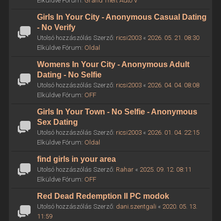
Elküldve Fórum:
Grand Theft Auto V
Girls In Your City - Anonymous Casual Dating
- No Verify
Utolsó hozzászólás Szerző:
ricsi2003
«
2026. 05. 21. 08:30
Elküldve Fórum:
Oldal
Womens In Your City - Anonymous Adult
Dating - No Selfie
Utolsó hozzászólás Szerző:
ricsi2003
«
2026. 04. 04. 08:08
Elküldve Fórum:
OFF
Girls In Your Town - No Selfie - Anonymous
Sex Dating
Utolsó hozzászólás Szerző:
ricsi2003
«
2026. 01. 04. 22:15
Elküldve Fórum:
Oldal
find girls in your area
Utolsó hozzászólás Szerző:
Rahar
«
2025. 09. 12. 08:11
Elküldve Fórum:
OFF
Red Dead Redemption II PC modok
Utolsó hozzászólás Szerző:
dani.szentgali
«
2020. 05. 13.
11:59