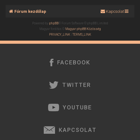
Fórum kezdőlap
Kapcsolat
Powered by
phpBB
® Forum Software © phpBB Limited
Magyar fordítás ©
Magyar phpBB Közösség
PRIVACY_LINK
|
TERMS_LINK
FACEBOOK
TWITTER
YOUTUBE
KAPCSOLAT