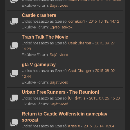
Elküldve Fórum:
Saját videó
Castle crashers
Utolsó hozzászólás Szerző:
domikax1
«
2015. 10. 18. 14:12
Elküldve Fórum:
Egyéb játékok
Trash Talk The Movie
Utolsó hozzászólás Szerző:
CsabCharger
«
2015. 09. 27.
16:28
Elküldve Fórum:
Saját videó
gta V gameplay
Utolsó hozzászólás Szerző:
CsabCharger
«
2015. 08. 02.
12:44
Elküldve Fórum:
Saját videó
Urban FreeRunners - The Reunion!
Utolsó hozzászólás Szerző:
[UFR]Attila
«
2015. 07. 26. 15:20
Elküldve Fórum:
Saját videó
Return to Castle Wolfenstein gameplay
sorozat
Utolsó hozzászólás Szerző:
Kriss X
«
2015. 06. 14. 13:04