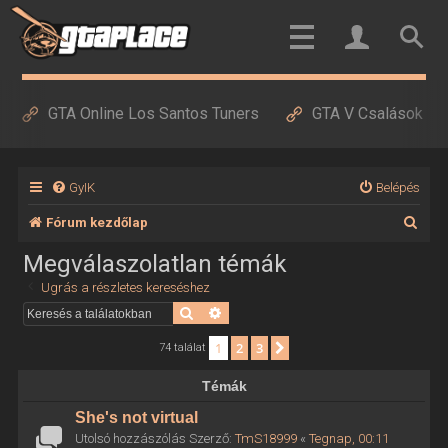
GTA Online Los Santos Tuners
GTA V Csalások
GyIK
Belépés
K
Fórum kezdőlap
e
Megválaszolatlan témák
r
Ugrás a részletes kereséshez
e
Keresés
Részletes keresés
s
1
2
3
Következő
74 találat
é
Témák
s
She's not virtual
Utolsó hozzászólás Szerző:
TmS18999
«
Tegnap, 00:11