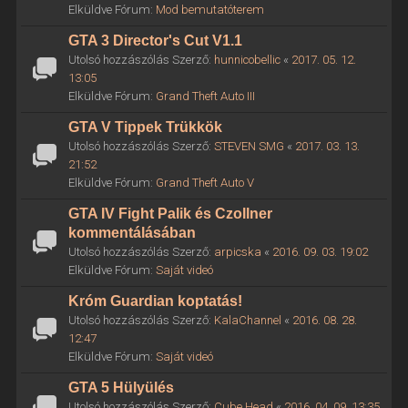
Elküldve Fórum:
Mod bemutatóterem
GTA 3 Director's Cut V1.1
Utolsó hozzászólás Szerző:
hunnicobellic
«
2017. 05. 12.
13:05
Elküldve Fórum:
Grand Theft Auto III
GTA V Tippek Trükkök
Utolsó hozzászólás Szerző:
STEVEN SMG
«
2017. 03. 13.
21:52
Elküldve Fórum:
Grand Theft Auto V
GTA IV Fight Palik és Czollner
kommentálásában
Utolsó hozzászólás Szerző:
arpicska
«
2016. 09. 03. 19:02
Elküldve Fórum:
Saját videó
Króm Guardian koptatás!
Utolsó hozzászólás Szerző:
KalaChannel
«
2016. 08. 28.
12:47
Elküldve Fórum:
Saját videó
GTA 5 Hülyülés
Utolsó hozzászólás Szerző:
Cube Head
«
2016. 04. 09. 13:35