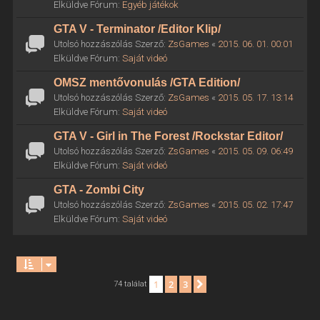
Elküldve Fórum:
Egyéb játékok
GTA V - Terminator /Editor Klip/
Utolsó hozzászólás Szerző:
ZsGames
«
2015. 06. 01. 00:01
Elküldve Fórum:
Saját videó
OMSZ mentővonulás /GTA Edition/
Utolsó hozzászólás Szerző:
ZsGames
«
2015. 05. 17. 13:14
Elküldve Fórum:
Saját videó
GTA V - Girl in The Forest /Rockstar Editor/
Utolsó hozzászólás Szerző:
ZsGames
«
2015. 05. 09. 06:49
Elküldve Fórum:
Saját videó
GTA - Zombi City
Utolsó hozzászólás Szerző:
ZsGames
«
2015. 05. 02. 17:47
Elküldve Fórum:
Saját videó
1
2
3
Következő
74 találat