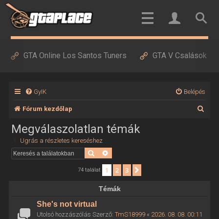
GTA Online Los Santos Tuners
GTA V Csalások
GyIK
Belépés
K
Fórum kezdőlap
e
Megválaszolatlan témák
r
Ugrás a részletes kereséshez
e
Keresés
Részletes keresés
s
1
2
3
Következő
74 találat
é
Témák
s
She's not virtual
Utolsó hozzászólás Szerző:
TmS18999
«
2026. 08. 08. 00:11