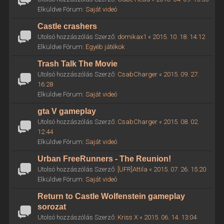
Elküldve Fórum:
Saját videó
Castle crashers
Utolsó hozzászólás Szerző:
domikax1
«
2015. 10. 18. 14:12
Elküldve Fórum:
Egyéb játékok
Trash Talk The Movie
Utolsó hozzászólás Szerző:
CsabCharger
«
2015. 09. 27.
16:28
Elküldve Fórum:
Saját videó
gta V gameplay
Utolsó hozzászólás Szerző:
CsabCharger
«
2015. 08. 02.
12:44
Elküldve Fórum:
Saját videó
Urban FreeRunners - The Reunion!
Utolsó hozzászólás Szerző:
[UFR]Attila
«
2015. 07. 26. 15:20
Elküldve Fórum:
Saját videó
Return to Castle Wolfenstein gameplay
sorozat
Utolsó hozzászólás Szerző:
Kriss X
«
2015. 06. 14. 13:04