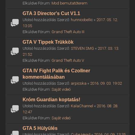
Elküldve Fórum:
Mod bemutatóterem
GTA 3 Director's Cut V1.1
Utolsó hozzászólás Szerző:
hunnicobellic
«
2017. 05. 12.
13:05
Elküldve Fórum:
Grand Theft Auto III
GTA V Tippek Trükkök
Utolsó hozzászólás Szerző:
STEVEN SMG
«
2017. 03. 13.
21:52
Elküldve Fórum:
Grand Theft Auto V
GTA IV Fight Palik és Czollner
kommentálásában
Utolsó hozzászólás Szerző:
arpicska
«
2016. 09. 03. 19:02
Elküldve Fórum:
Saját videó
Króm Guardian koptatás!
Utolsó hozzászólás Szerző:
KalaChannel
«
2016. 08. 28.
12:47
Elküldve Fórum:
Saját videó
GTA 5 Hülyülés
Utolsó hozzászólás Szerző:
Cube Head
«
2016. 04. 09. 13:35