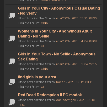
Elküldve Fórum:
Grand Theft Auto V
Girls In Your City - Anonymous Casual Dating
- No Verify
Utolsó hozzászólás Szerző:
ricsi2003
«
2026. 05. 21. 08:30
Elküldve Fórum:
Oldal
Womens In Your City - Anonymous Adult
Dating - No Selfie
Utolsó hozzászólás Szerző:
ricsi2003
«
2026. 04. 04. 08:08
Elküldve Fórum:
OFF
Girls In Your Town - No Selfie - Anonymous
Sex Dating
Utolsó hozzászólás Szerző:
ricsi2003
«
2026. 01. 04. 22:15
Elküldve Fórum:
Oldal
find girls in your area
Utolsó hozzászólás Szerző:
Rahar
«
2025. 09. 12. 08:11
Elküldve Fórum:
OFF
Red Dead Redemption II PC modok
Utolsó hozzászólás Szerző:
dani.szentgali
«
2020. 05. 13.
11:59