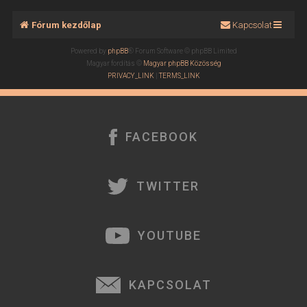
Fórum kezdőlap
Kapcsolat
Powered by
phpBB
® Forum Software © phpBB Limited
Magyar fordítás ©
Magyar phpBB Közösség
PRIVACY_LINK
|
TERMS_LINK
FACEBOOK
TWITTER
YOUTUBE
KAPCSOLAT