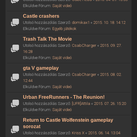
Elküldve Fórum:
Saját videó
Castle crashers
Utolsó hozzászólás Szerző:
domikax1
«
2015. 10. 18. 14:12
Elküldve Fórum:
Egyéb játékok
Trash Talk The Movie
Utolsó hozzászólás Szerző:
CsabCharger
«
2015. 09. 27.
16:28
Elküldve Fórum:
Saját videó
gta V gameplay
Utolsó hozzászólás Szerző:
CsabCharger
«
2015. 08. 02.
12:44
Elküldve Fórum:
Saját videó
Urban FreeRunners - The Reunion!
Utolsó hozzászólás Szerző:
[UFR]Attila
«
2015. 07. 26. 15:20
Elküldve Fórum:
Saját videó
Return to Castle Wolfenstein gameplay
sorozat
Utolsó hozzászólás Szerző:
Kriss X
«
2015. 06. 14. 13:04