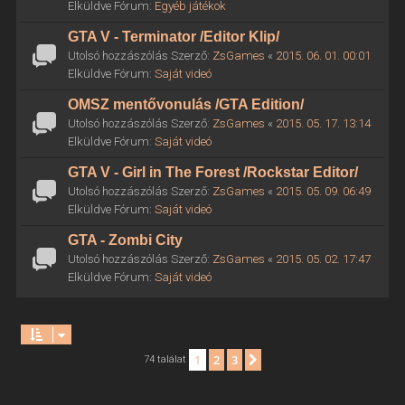
Elküldve Fórum:
Egyéb játékok
GTA V - Terminator /Editor Klip/
Utolsó hozzászólás Szerző:
ZsGames
«
2015. 06. 01. 00:01
Elküldve Fórum:
Saját videó
OMSZ mentővonulás /GTA Edition/
Utolsó hozzászólás Szerző:
ZsGames
«
2015. 05. 17. 13:14
Elküldve Fórum:
Saját videó
GTA V - Girl in The Forest /Rockstar Editor/
Utolsó hozzászólás Szerző:
ZsGames
«
2015. 05. 09. 06:49
Elküldve Fórum:
Saját videó
GTA - Zombi City
Utolsó hozzászólás Szerző:
ZsGames
«
2015. 05. 02. 17:47
Elküldve Fórum:
Saját videó
1
2
3
Következő
74 találat