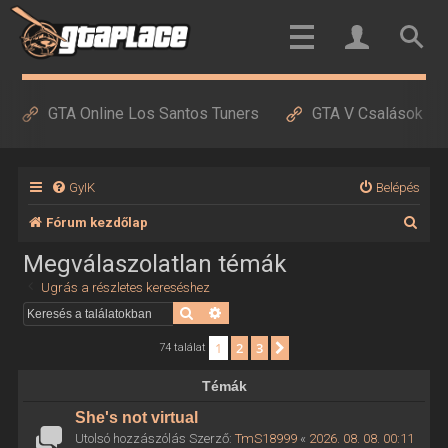
GTA Online Los Santos Tuners
GTA V Csalások
GyIK
Belépés
K
Fórum kezdőlap
e
Megválaszolatlan témák
r
Ugrás a részletes kereséshez
e
Keresés
Részletes keresés
s
1
2
3
Következő
74 találat
é
Témák
s
She's not virtual
Utolsó hozzászólás Szerző:
TmS18999
«
2026. 08. 08. 00:11