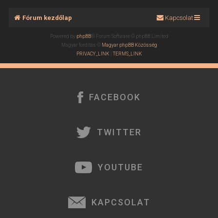
Fórum kezdőlap
Kapcsolat
Powered by
phpBB
® Forum Software © phpBB Limited
Magyar fordítás ©
Magyar phpBB Közösség
PRIVACY_LINK
|
TERMS_LINK
FACEBOOK
TWITTER
YOUTUBE
KAPCSOLAT