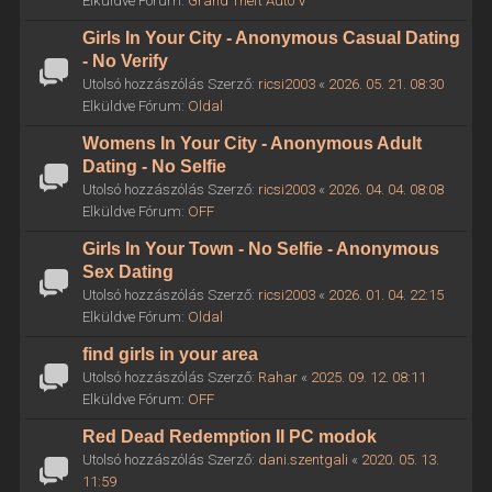
Elküldve Fórum:
Grand Theft Auto V
Girls In Your City - Anonymous Casual Dating
- No Verify
Utolsó hozzászólás Szerző:
ricsi2003
«
2026. 05. 21. 08:30
Elküldve Fórum:
Oldal
Womens In Your City - Anonymous Adult
Dating - No Selfie
Utolsó hozzászólás Szerző:
ricsi2003
«
2026. 04. 04. 08:08
Elküldve Fórum:
OFF
Girls In Your Town - No Selfie - Anonymous
Sex Dating
Utolsó hozzászólás Szerző:
ricsi2003
«
2026. 01. 04. 22:15
Elküldve Fórum:
Oldal
find girls in your area
Utolsó hozzászólás Szerző:
Rahar
«
2025. 09. 12. 08:11
Elküldve Fórum:
OFF
Red Dead Redemption II PC modok
Utolsó hozzászólás Szerző:
dani.szentgali
«
2020. 05. 13.
11:59