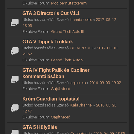
Elküldve Fórum:
Mod bemutatóterem
GTA 3 Director's Cut V1.1
Utolsó hozzászólás Szerző:
hunnicobellic
«
2017. 05. 12.
13:05
Elküldve Fórum:
Grand Theft Auto III
GTA V Tippek Trükkök
Utolsó hozzászólás Szerző:
STEVEN SMG
«
2017. 03. 13.
21:52
Elküldve Fórum:
Grand Theft Auto V
GTA IV Fight Palik és Czollner
kommentálásában
Utolsó hozzászólás Szerző:
arpicska
«
2016. 09. 03. 19:02
Elküldve Fórum:
Saját videó
Króm Guardian koptatás!
Utolsó hozzászólás Szerző:
KalaChannel
«
2016. 08. 28.
12:47
Elküldve Fórum:
Saját videó
GTA 5 Hülyülés
Utolsó hozzászólás Szerző:
Cube Head
«
2016. 04. 09. 13:35