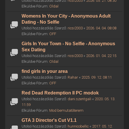
Utolsó hozzászólás Szerző:
ricsi2003
«
2026. 05. 21. 08:30
Elküldve Fórum:
Oldal
Womens In Your City - Anonymous Adult
Dating - No Selfie
Utolsó hozzászólás Szerző:
ricsi2003
«
2026. 04. 04. 08:08
Elküldve Fórum:
OFF
Girls In Your Town - No Selfie - Anonymous
Sex Dating
Utolsó hozzászólás Szerző:
ricsi2003
«
2026. 01. 04. 22:15
Elküldve Fórum:
Oldal
find girls in your area
Utolsó hozzászólás Szerző:
Rahar
«
2025. 09. 12. 08:11
Elküldve Fórum:
OFF
Red Dead Redemption II PC modok
Utolsó hozzászólás Szerző:
dani.szentgali
«
2020. 05. 13.
11:59
Elküldve Fórum:
Mod bemutatóterem
GTA 3 Director's Cut V1.1
Utolsó hozzászólás Szerző:
hunnicobellic
«
2017. 05. 12.