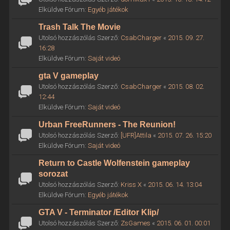
Elküldve Fórum:
Egyéb játékok
Trash Talk The Movie
Utolsó hozzászólás Szerző:
CsabCharger
«
2015. 09. 27.
16:28
Elküldve Fórum:
Saját videó
gta V gameplay
Utolsó hozzászólás Szerző:
CsabCharger
«
2015. 08. 02.
12:44
Elküldve Fórum:
Saját videó
Urban FreeRunners - The Reunion!
Utolsó hozzászólás Szerző:
[UFR]Attila
«
2015. 07. 26. 15:20
Elküldve Fórum:
Saját videó
Return to Castle Wolfenstein gameplay
sorozat
Utolsó hozzászólás Szerző:
Kriss X
«
2015. 06. 14. 13:04
Elküldve Fórum:
Egyéb játékok
GTA V - Terminator /Editor Klip/
Utolsó hozzászólás Szerző:
ZsGames
«
2015. 06. 01. 00:01