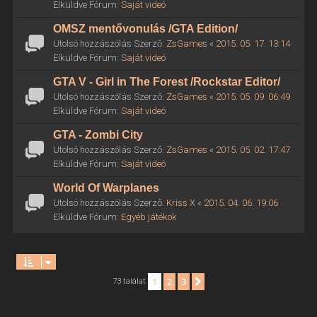
Elküldve Fórum:
Saját videó
OMSZ mentővonulás /GTA Edition/
Utolsó hozzászólás Szerző:
ZsGames
«
2015. 05. 17. 13:14
Elküldve Fórum:
Saját videó
GTA V - Girl in The Forest /Rockstar Editor/
Utolsó hozzászólás Szerző:
ZsGames
«
2015. 05. 09. 06:49
Elküldve Fórum:
Saját videó
GTA - Zombi City
Utolsó hozzászólás Szerző:
ZsGames
«
2015. 05. 02. 17:47
Elküldve Fórum:
Saját videó
World Of Warplanes
Utolsó hozzászólás Szerző:
Kriss X
«
2015. 04. 06. 19:06
Elküldve Fórum:
Egyéb játékok
1
2
3
Következő
73 találat