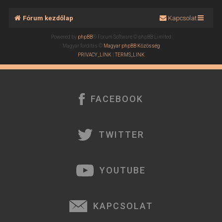
Fórum kezdőlap
Kapcsolat
Powered by
phpBB
® Forum Software © phpBB Limited
Magyar fordítás ©
Magyar phpBB Közösség
PRIVACY_LINK
|
TERMS_LINK
FACEBOOK
TWITTER
YOUTUBE
KAPCSOLAT