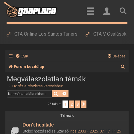
GTA Online Los Santos Tuners
GTA V Csalások
GyIK
Belépés
K
Fórum kezdőlap
e
Megválaszolatlan témák
r
Ugrás a részletes kereséshez
e
Keresés
Részletes keresés
s
1
2
3
Következő
73 találat
é
Témák
s
Don't hesitate
Utolsó hozzászólás Szerző:
ricsi2003
«
2026. 07. 17. 11:26