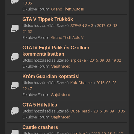
13:05
Elküldve Fórum:
Grand Theft Auto III
GTA V Tippek Trükkök
Utolsó hozzászólás Szerző:
STEVEN SMG
«
2017. 03. 13.
21:52
Elküldve Fórum:
Grand Theft Auto V
GTA IV Fight Palik és Czollner
kommentálásában
Utolsó hozzászólás Szerző:
arpicska
«
2016. 09. 03. 19:02
Elküldve Fórum:
Saját videó
Króm Guardian koptatás!
Utolsó hozzászólás Szerző:
KalaChannel
«
2016. 08. 28.
12:47
Elküldve Fórum:
Saját videó
GTA 5 Hülyülés
Utolsó hozzászólás Szerző:
Cube Head
«
2016. 04. 09. 13:35
Elküldve Fórum:
Saját videó
Castle crashers
Utolsó hozzászólás Szerző:
domikax1
«
2015. 10. 18. 14:12