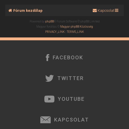
Fórum kezdőlap
Kapcsolat
Powered by
phpBB
® Forum Software © phpBB Limited
Magyar fordítás ©
Magyar phpBB Közösség
PRIVACY_LINK
|
TERMS_LINK
FACEBOOK
TWITTER
YOUTUBE
KAPCSOLAT