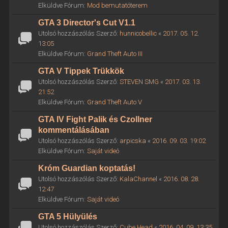
Elküldve Fórum:
Mod bemutatóterem
GTA 3 Director's Cut V1.1
Utolsó hozzászólás Szerző:
hunnicobellic
«
2017. 05. 12.
13:05
Elküldve Fórum:
Grand Theft Auto III
GTA V Tippek Trükkök
Utolsó hozzászólás Szerző:
STEVEN SMG
«
2017. 03. 13.
21:52
Elküldve Fórum:
Grand Theft Auto V
GTA IV Fight Palik és Czollner
kommentálásában
Utolsó hozzászólás Szerző:
arpicska
«
2016. 09. 03. 19:02
Elküldve Fórum:
Saját videó
Króm Guardian koptatás!
Utolsó hozzászólás Szerző:
KalaChannel
«
2016. 08. 28.
12:47
Elküldve Fórum:
Saját videó
GTA 5 Hülyülés
Utolsó hozzászólás Szerző:
Cube Head
«
2016. 04. 09. 13:35