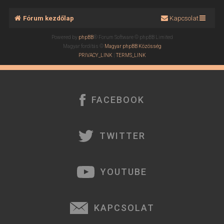
Fórum kezdőlap
Kapcsolat
Powered by
phpBB
® Forum Software © phpBB Limited
Magyar fordítás ©
Magyar phpBB Közösség
PRIVACY_LINK
|
TERMS_LINK
FACEBOOK
TWITTER
YOUTUBE
KAPCSOLAT