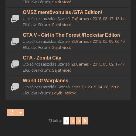
Elküldve Fórum:
Saját videó
OMSZ mentővonulás /GTA Edition/
Utolsó hozzászólás Szerző:
ZsGames
«
2015. 05. 17. 13:14
Elküldve Fórum:
Saját videó
GTA V - Girl in The Forest /Rockstar Editor/
Utolsó hozzászólás Szerző:
ZsGames
«
2015. 05. 09. 06:49
Elküldve Fórum:
Saját videó
GTA - Zombi City
Utolsó hozzászólás Szerző:
ZsGames
«
2015. 05. 02. 17:47
Elküldve Fórum:
Saját videó
World Of Warplanes
Utolsó hozzászólás Szerző:
Kriss X
«
2015. 04. 06. 19:06
Elküldve Fórum:
Egyéb játékok
1
2
3
Következő
73 találat