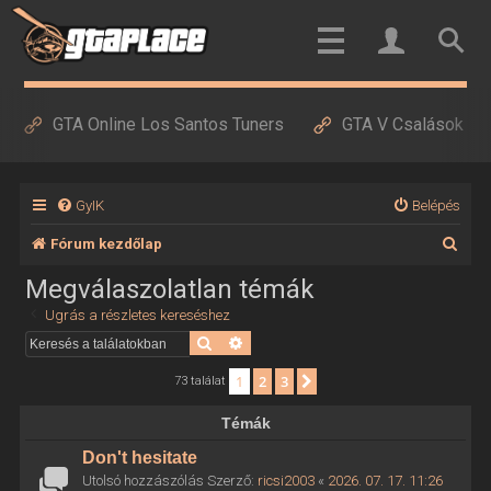
GTA Online Los Santos Tuners
GTA V Csalások
GyIK
Belépés
K
Fórum kezdőlap
e
Megválaszolatlan témák
r
Ugrás a részletes kereséshez
e
Keresés
Részletes keresés
s
1
2
3
Következő
73 találat
é
Témák
s
Don't hesitate
Utolsó hozzászólás Szerző:
ricsi2003
«
2026. 07. 17. 11:26