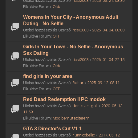
Utolsó hozzászólás Szerző:
ricsi2003
«
2026. 05. 21. 08:30
Elküldve Fórum:
Oldal
Womens In Your City - Anonymous Adult
Dating - No Selfie
Utolsó hozzászólás Szerző:
ricsi2003
«
2026. 04. 04. 08:08
Elküldve Fórum:
OFF
Girls In Your Town - No Selfie - Anonymous
Sex Dating
Utolsó hozzászólás Szerző:
ricsi2003
«
2026. 01. 04. 22:15
Elküldve Fórum:
Oldal
find girls in your area
Utolsó hozzászólás Szerző:
Rahar
«
2025. 09. 12. 08:11
Elküldve Fórum:
OFF
Red Dead Redemption II PC modok
Utolsó hozzászólás Szerző:
dani.szentgali
«
2020. 05. 13.
11:59
Elküldve Fórum:
Mod bemutatóterem
GTA 3 Director's Cut V1.1
Utolsó hozzászólás Szerző:
hunnicobellic
«
2017. 05. 12.