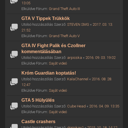
13:05
Elküldve Fórum:
Grand Theft Auto III
GTA V Tippek Trükkök
Utolsó hozzászólás Szerző:
STEVEN SMG
«
2017. 03. 13.
21:52
Elküldve Fórum:
Grand Theft Auto V
GTA IV Fight Palik és Czollner
kommentálásában
Utolsó hozzászólás Szerző:
arpicska
«
2016. 09. 03. 19:02
Elküldve Fórum:
Saját videó
Króm Guardian koptatás!
Utolsó hozzászólás Szerző:
KalaChannel
«
2016. 08. 28.
12:47
Elküldve Fórum:
Saját videó
GTA 5 Hülyülés
Utolsó hozzászólás Szerző:
Cube Head
«
2016. 04. 09. 13:35
Elküldve Fórum:
Saját videó
Castle crashers
Utolsó hozzászólás Szerző:
domikax1
«
2015. 10. 18. 14:12