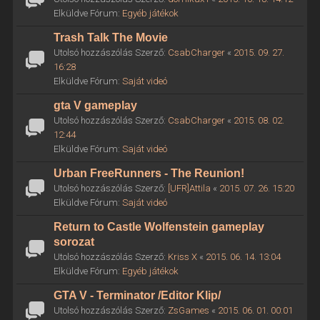
Elküldve Fórum:
Egyéb játékok
Trash Talk The Movie
Utolsó hozzászólás Szerző:
CsabCharger
«
2015. 09. 27.
16:28
Elküldve Fórum:
Saját videó
gta V gameplay
Utolsó hozzászólás Szerző:
CsabCharger
«
2015. 08. 02.
12:44
Elküldve Fórum:
Saját videó
Urban FreeRunners - The Reunion!
Utolsó hozzászólás Szerző:
[UFR]Attila
«
2015. 07. 26. 15:20
Elküldve Fórum:
Saját videó
Return to Castle Wolfenstein gameplay
sorozat
Utolsó hozzászólás Szerző:
Kriss X
«
2015. 06. 14. 13:04
Elküldve Fórum:
Egyéb játékok
GTA V - Terminator /Editor Klip/
Utolsó hozzászólás Szerző:
ZsGames
«
2015. 06. 01. 00:01