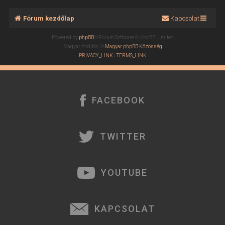
Fórum kezdőlap
Kapcsolat
Powered by
phpBB
® Forum Software © phpBB Limited
Magyar fordítás ©
Magyar phpBB Közösség
PRIVACY_LINK
|
TERMS_LINK
FACEBOOK
TWITTER
YOUTUBE
KAPCSOLAT