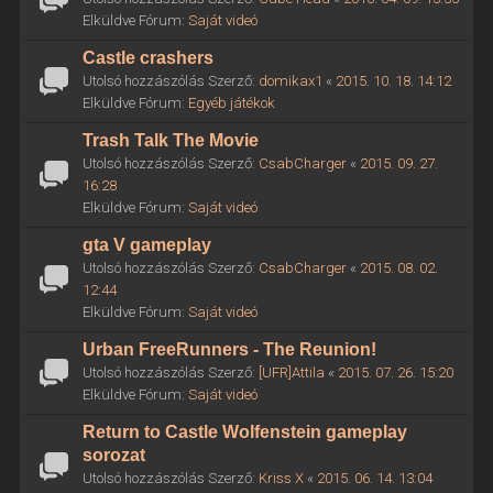
Elküldve Fórum:
Saját videó
Castle crashers
Utolsó hozzászólás Szerző:
domikax1
«
2015. 10. 18. 14:12
Elküldve Fórum:
Egyéb játékok
Trash Talk The Movie
Utolsó hozzászólás Szerző:
CsabCharger
«
2015. 09. 27.
16:28
Elküldve Fórum:
Saját videó
gta V gameplay
Utolsó hozzászólás Szerző:
CsabCharger
«
2015. 08. 02.
12:44
Elküldve Fórum:
Saját videó
Urban FreeRunners - The Reunion!
Utolsó hozzászólás Szerző:
[UFR]Attila
«
2015. 07. 26. 15:20
Elküldve Fórum:
Saját videó
Return to Castle Wolfenstein gameplay
sorozat
Utolsó hozzászólás Szerző:
Kriss X
«
2015. 06. 14. 13:04