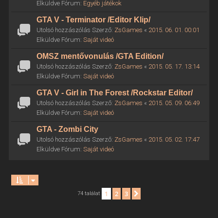
Elküldve Fórum:
Egyéb játékok
GTA V - Terminator /Editor Klip/
Utolsó hozzászólás Szerző:
ZsGames
«
2015. 06. 01. 00:01
Elküldve Fórum:
Saját videó
OMSZ mentővonulás /GTA Edition/
Utolsó hozzászólás Szerző:
ZsGames
«
2015. 05. 17. 13:14
Elküldve Fórum:
Saját videó
GTA V - Girl in The Forest /Rockstar Editor/
Utolsó hozzászólás Szerző:
ZsGames
«
2015. 05. 09. 06:49
Elküldve Fórum:
Saját videó
GTA - Zombi City
Utolsó hozzászólás Szerző:
ZsGames
«
2015. 05. 02. 17:47
Elküldve Fórum:
Saját videó
1
2
3
Következő
74 találat