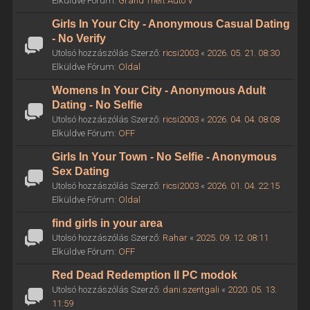
Elküldve Fórum:
Grand Theft Auto V
Girls In Your City - Anonymous Casual Dating
- No Verify
Utolsó hozzászólás Szerző:
ricsi2003
«
2026. 05. 21. 08:30
Elküldve Fórum:
Oldal
Womens In Your City - Anonymous Adult
Dating - No Selfie
Utolsó hozzászólás Szerző:
ricsi2003
«
2026. 04. 04. 08:08
Elküldve Fórum:
OFF
Girls In Your Town - No Selfie - Anonymous
Sex Dating
Utolsó hozzászólás Szerző:
ricsi2003
«
2026. 01. 04. 22:15
Elküldve Fórum:
Oldal
find girls in your area
Utolsó hozzászólás Szerző:
Rahar
«
2025. 09. 12. 08:11
Elküldve Fórum:
OFF
Red Dead Redemption II PC modok
Utolsó hozzászólás Szerző:
dani.szentgali
«
2020. 05. 13.
11:59