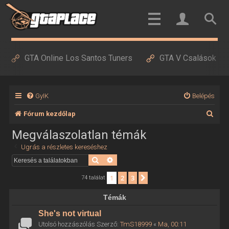
GTA Online Los Santos Tuners
GTA V Csalások
GyIK
Belépés
K
Fórum kezdőlap
e
Megválaszolatlan témák
r
Ugrás a részletes kereséshez
e
Keresés
Részletes keresés
s
1
2
3
Következő
74 találat
é
Témák
s
She's not virtual
Utolsó hozzászólás Szerző:
TmS18999
«
Ma, 00:11