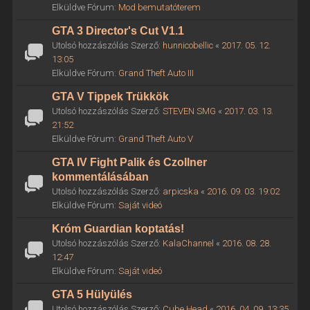
Elküldve Fórum:
Mod bemutatóterem
GTA 3 Director's Cut V1.1
Utolsó hozzászólás Szerző:
hunnicobellic
«
2017. 05. 12.
13:05
Elküldve Fórum:
Grand Theft Auto III
GTA V Tippek Trükkök
Utolsó hozzászólás Szerző:
STEVEN SMG
«
2017. 03. 13.
21:52
Elküldve Fórum:
Grand Theft Auto V
GTA IV Fight Palik és Czollner
kommentálásában
Utolsó hozzászólás Szerző:
arpicska
«
2016. 09. 03. 19:02
Elküldve Fórum:
Saját videó
Króm Guardian koptatás!
Utolsó hozzászólás Szerző:
KalaChannel
«
2016. 08. 28.
12:47
Elküldve Fórum:
Saját videó
GTA 5 Hülyülés
Utolsó hozzászólás Szerző:
Cube Head
«
2016. 04. 09. 13:35