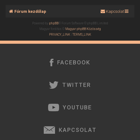
Fórum kezdőlap
Kapcsolat
Powered by
phpBB
® Forum Software © phpBB Limited
Magyar fordítás ©
Magyar phpBB Közösség
PRIVACY_LINK
|
TERMS_LINK
FACEBOOK
TWITTER
YOUTUBE
KAPCSOLAT