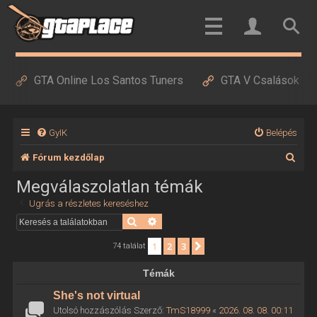
GTA Online Los Santos Tuners
GTA V Csalások
GyIK
Belépés
K
Fórum kezdőlap
e
Megválaszolatlan témák
r
Ugrás a részletes kereséshez
e
Keresés
Részletes keresés
s
1
2
3
Következő
74 találat
é
Témák
s
She's not virtual
Utolsó hozzászólás Szerző:
TmS18999
«
2026. 08. 08. 00:11