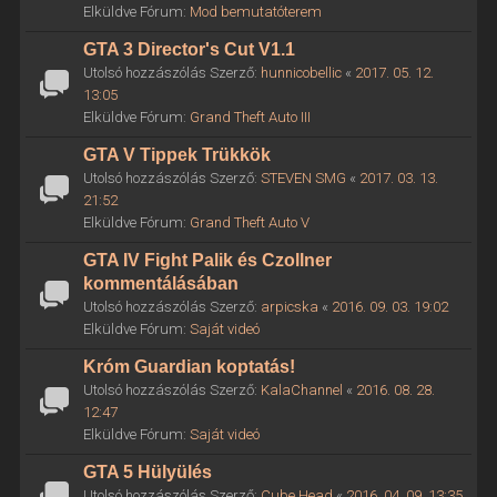
Elküldve Fórum:
Mod bemutatóterem
GTA 3 Director's Cut V1.1
Utolsó hozzászólás Szerző:
hunnicobellic
«
2017. 05. 12.
13:05
Elküldve Fórum:
Grand Theft Auto III
GTA V Tippek Trükkök
Utolsó hozzászólás Szerző:
STEVEN SMG
«
2017. 03. 13.
21:52
Elküldve Fórum:
Grand Theft Auto V
GTA IV Fight Palik és Czollner
kommentálásában
Utolsó hozzászólás Szerző:
arpicska
«
2016. 09. 03. 19:02
Elküldve Fórum:
Saját videó
Króm Guardian koptatás!
Utolsó hozzászólás Szerző:
KalaChannel
«
2016. 08. 28.
12:47
Elküldve Fórum:
Saját videó
GTA 5 Hülyülés
Utolsó hozzászólás Szerző:
Cube Head
«
2016. 04. 09. 13:35