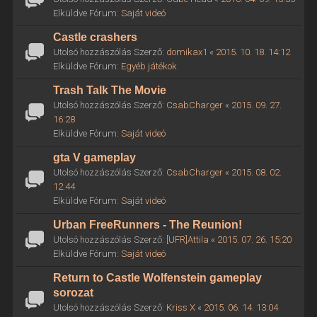
Elküldve Fórum:
Saját videó
Castle crashers
Utolsó hozzászólás Szerző:
domikax1
«
2015. 10. 18. 14:12
Elküldve Fórum:
Egyéb játékok
Trash Talk The Movie
Utolsó hozzászólás Szerző:
CsabCharger
«
2015. 09. 27.
16:28
Elküldve Fórum:
Saját videó
gta V gameplay
Utolsó hozzászólás Szerző:
CsabCharger
«
2015. 08. 02.
12:44
Elküldve Fórum:
Saját videó
Urban FreeRunners - The Reunion!
Utolsó hozzászólás Szerző:
[UFR]Attila
«
2015. 07. 26. 15:20
Elküldve Fórum:
Saját videó
Return to Castle Wolfenstein gameplay
sorozat
Utolsó hozzászólás Szerző:
Kriss X
«
2015. 06. 14. 13:04