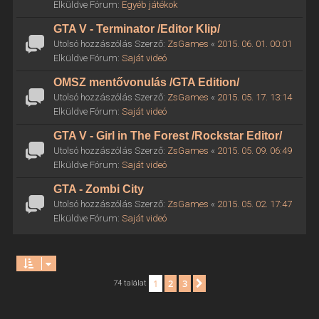
Elküldve Fórum:
Egyéb játékok
GTA V - Terminator /Editor Klip/
Utolsó hozzászólás Szerző:
ZsGames
«
2015. 06. 01. 00:01
Elküldve Fórum:
Saját videó
OMSZ mentővonulás /GTA Edition/
Utolsó hozzászólás Szerző:
ZsGames
«
2015. 05. 17. 13:14
Elküldve Fórum:
Saját videó
GTA V - Girl in The Forest /Rockstar Editor/
Utolsó hozzászólás Szerző:
ZsGames
«
2015. 05. 09. 06:49
Elküldve Fórum:
Saját videó
GTA - Zombi City
Utolsó hozzászólás Szerző:
ZsGames
«
2015. 05. 02. 17:47
Elküldve Fórum:
Saját videó
1
2
3
Következő
74 találat