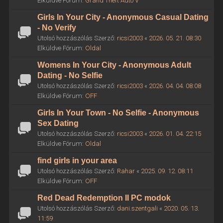
Elküldve Fórum:
Grand Theft Auto V
Girls In Your City - Anonymous Casual Dating
- No Verify
Utolsó hozzászólás Szerző:
ricsi2003
«
2026. 05. 21. 08:30
Elküldve Fórum:
Oldal
Womens In Your City - Anonymous Adult
Dating - No Selfie
Utolsó hozzászólás Szerző:
ricsi2003
«
2026. 04. 04. 08:08
Elküldve Fórum:
OFF
Girls In Your Town - No Selfie - Anonymous
Sex Dating
Utolsó hozzászólás Szerző:
ricsi2003
«
2026. 01. 04. 22:15
Elküldve Fórum:
Oldal
find girls in your area
Utolsó hozzászólás Szerző:
Rahar
«
2025. 09. 12. 08:11
Elküldve Fórum:
OFF
Red Dead Redemption II PC modok
Utolsó hozzászólás Szerző:
dani.szentgali
«
2020. 05. 13.
11:59