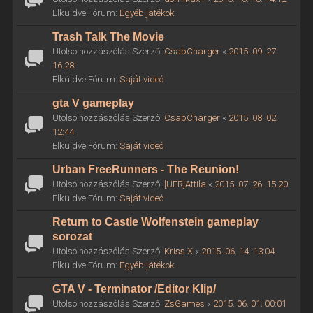
Elküldve Fórum:
Egyéb játékok
Trash Talk The Movie
Utolsó hozzászólás Szerző:
CsabCharger
«
2015. 09. 27.
16:28
Elküldve Fórum:
Saját videó
gta V gameplay
Utolsó hozzászólás Szerző:
CsabCharger
«
2015. 08. 02.
12:44
Elküldve Fórum:
Saját videó
Urban FreeRunners - The Reunion!
Utolsó hozzászólás Szerző:
[UFR]Attila
«
2015. 07. 26. 15:20
Elküldve Fórum:
Saját videó
Return to Castle Wolfenstein gameplay
sorozat
Utolsó hozzászólás Szerző:
Kriss X
«
2015. 06. 14. 13:04
Elküldve Fórum:
Egyéb játékok
GTA V - Terminator /Editor Klip/
Utolsó hozzászólás Szerző:
ZsGames
«
2015. 06. 01. 00:01