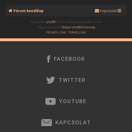
Fórum kezdőlap
Kapcsolat
Powered by
phpBB
® Forum Software © phpBB Limited
Magyar fordítás ©
Magyar phpBB Közösség
PRIVACY_LINK
|
TERMS_LINK
FACEBOOK
TWITTER
YOUTUBE
KAPCSOLAT