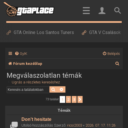
GTA Online Los Santos Tuners
GTA V Csalások
GyIK
Belépés
K
Fórum kezdőlap
e
Megválaszolatlan témák
r
Ugrás a részletes kereséshez
e
Keresés
Részletes keresés
s
1
2
3
Következő
73 találat
é
Témák
s
Don't hesitate
Utolsó hozzászólás Szerző:
ricsi2003
«
2026. 07. 17. 11:26