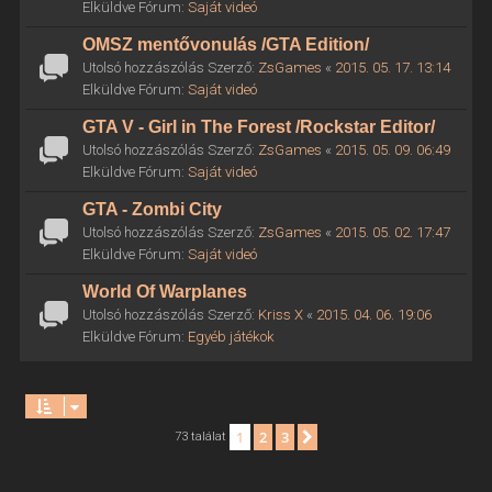
Elküldve Fórum:
Saját videó
OMSZ mentővonulás /GTA Edition/
Utolsó hozzászólás Szerző:
ZsGames
«
2015. 05. 17. 13:14
Elküldve Fórum:
Saját videó
GTA V - Girl in The Forest /Rockstar Editor/
Utolsó hozzászólás Szerző:
ZsGames
«
2015. 05. 09. 06:49
Elküldve Fórum:
Saját videó
GTA - Zombi City
Utolsó hozzászólás Szerző:
ZsGames
«
2015. 05. 02. 17:47
Elküldve Fórum:
Saját videó
World Of Warplanes
Utolsó hozzászólás Szerző:
Kriss X
«
2015. 04. 06. 19:06
Elküldve Fórum:
Egyéb játékok
1
2
3
Következő
73 találat