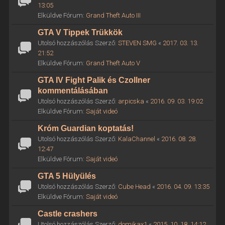
13:05
Elküldve Fórum:
Grand Theft Auto III
GTA V Tippek Trükkök
Utolsó hozzászólás Szerző:
STEVEN SMG
«
2017. 03. 13.
21:52
Elküldve Fórum:
Grand Theft Auto V
GTA IV Fight Palik és Czollner
kommentálásában
Utolsó hozzászólás Szerző:
arpicska
«
2016. 09. 03. 19:02
Elküldve Fórum:
Saját videó
Króm Guardian koptatás!
Utolsó hozzászólás Szerző:
KalaChannel
«
2016. 08. 28.
12:47
Elküldve Fórum:
Saját videó
GTA 5 Hülyülés
Utolsó hozzászólás Szerző:
Cube Head
«
2016. 04. 09. 13:35
Elküldve Fórum:
Saját videó
Castle crashers
Utolsó hozzászólás Szerző:
domikax1
«
2015. 10. 18. 14:12