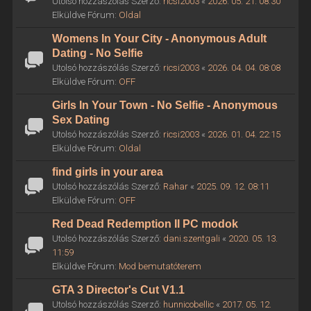
Utolsó hozzászólás Szerző:
ricsi2003
«
2026. 05. 21. 08:30
Elküldve Fórum:
Oldal
Womens In Your City - Anonymous Adult
Dating - No Selfie
Utolsó hozzászólás Szerző:
ricsi2003
«
2026. 04. 04. 08:08
Elküldve Fórum:
OFF
Girls In Your Town - No Selfie - Anonymous
Sex Dating
Utolsó hozzászólás Szerző:
ricsi2003
«
2026. 01. 04. 22:15
Elküldve Fórum:
Oldal
find girls in your area
Utolsó hozzászólás Szerző:
Rahar
«
2025. 09. 12. 08:11
Elküldve Fórum:
OFF
Red Dead Redemption II PC modok
Utolsó hozzászólás Szerző:
dani.szentgali
«
2020. 05. 13.
11:59
Elküldve Fórum:
Mod bemutatóterem
GTA 3 Director's Cut V1.1
Utolsó hozzászólás Szerző:
hunnicobellic
«
2017. 05. 12.