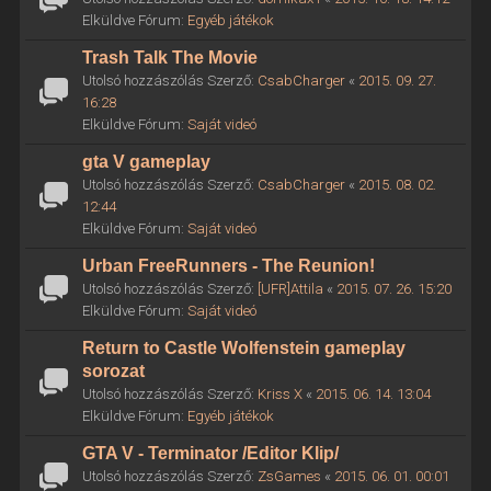
Elküldve Fórum:
Egyéb játékok
Trash Talk The Movie
Utolsó hozzászólás Szerző:
CsabCharger
«
2015. 09. 27.
16:28
Elküldve Fórum:
Saját videó
gta V gameplay
Utolsó hozzászólás Szerző:
CsabCharger
«
2015. 08. 02.
12:44
Elküldve Fórum:
Saját videó
Urban FreeRunners - The Reunion!
Utolsó hozzászólás Szerző:
[UFR]Attila
«
2015. 07. 26. 15:20
Elküldve Fórum:
Saját videó
Return to Castle Wolfenstein gameplay
sorozat
Utolsó hozzászólás Szerző:
Kriss X
«
2015. 06. 14. 13:04
Elküldve Fórum:
Egyéb játékok
GTA V - Terminator /Editor Klip/
Utolsó hozzászólás Szerző:
ZsGames
«
2015. 06. 01. 00:01