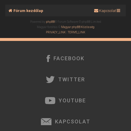
Fórum kezdőlap
Kapcsolat
Powered by
phpBB
® Forum Software © phpBB Limited
Magyar fordítás ©
Magyar phpBB Közösség
PRIVACY_LINK
|
TERMS_LINK
FACEBOOK
TWITTER
YOUTUBE
KAPCSOLAT