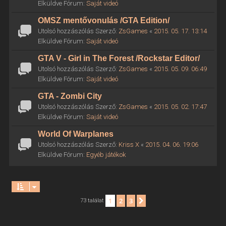
Elküldve Fórum:
Saját videó
OMSZ mentővonulás /GTA Edition/
Utolsó hozzászólás Szerző:
ZsGames
«
2015. 05. 17. 13:14
Elküldve Fórum:
Saját videó
GTA V - Girl in The Forest /Rockstar Editor/
Utolsó hozzászólás Szerző:
ZsGames
«
2015. 05. 09. 06:49
Elküldve Fórum:
Saját videó
GTA - Zombi City
Utolsó hozzászólás Szerző:
ZsGames
«
2015. 05. 02. 17:47
Elküldve Fórum:
Saját videó
World Of Warplanes
Utolsó hozzászólás Szerző:
Kriss X
«
2015. 04. 06. 19:06
Elküldve Fórum:
Egyéb játékok
1
2
3
Következő
73 találat