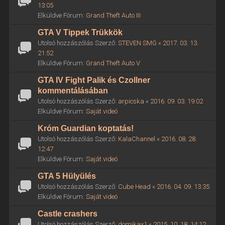
13:05
Elküldve Fórum:
Grand Theft Auto III
GTA V Tippek Trükkök
Utolsó hozzászólás Szerző:
STEVEN SMG
«
2017. 03. 13.
21:52
Elküldve Fórum:
Grand Theft Auto V
GTA IV Fight Palik és Czollner
kommentálásában
Utolsó hozzászólás Szerző:
arpicska
«
2016. 09. 03. 19:02
Elküldve Fórum:
Saját videó
Króm Guardian koptatás!
Utolsó hozzászólás Szerző:
KalaChannel
«
2016. 08. 28.
12:47
Elküldve Fórum:
Saját videó
GTA 5 Hülyülés
Utolsó hozzászólás Szerző:
Cube Head
«
2016. 04. 09. 13:35
Elküldve Fórum:
Saját videó
Castle crashers
Utolsó hozzászólás Szerző:
domikax1
«
2015. 10. 18. 14:12