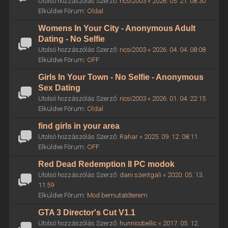
Utolsó hozzászólás Szerző:
ricsi2003
«
2026. 05. 21. 08:30
Elküldve Fórum:
Oldal
Womens In Your City - Anonymous Adult
Dating - No Selfie
Utolsó hozzászólás Szerző:
ricsi2003
«
2026. 04. 04. 08:08
Elküldve Fórum:
OFF
Girls In Your Town - No Selfie - Anonymous
Sex Dating
Utolsó hozzászólás Szerző:
ricsi2003
«
2026. 01. 04. 22:15
Elküldve Fórum:
Oldal
find girls in your area
Utolsó hozzászólás Szerző:
Rahar
«
2025. 09. 12. 08:11
Elküldve Fórum:
OFF
Red Dead Redemption II PC modok
Utolsó hozzászólás Szerző:
dani.szentgali
«
2020. 05. 13.
11:59
Elküldve Fórum:
Mod bemutatóterem
GTA 3 Director's Cut V1.1
Utolsó hozzászólás Szerző:
hunnicobellic
«
2017. 05. 12.