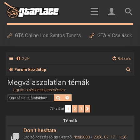
GTA Online Los Santos Tuners
GTA V Csalások
GyIK
Belépés
K
Fórum kezdőlap
e
Megválaszolatlan témák
r
Ugrás a részletes kereséshez
e
Keresés
Részletes keresés
s
1
2
3
Következő
73 találat
é
Témák
s
Don't hesitate
Utolsó hozzászólás Szerző:
ricsi2003
«
2026. 07. 17. 11:26