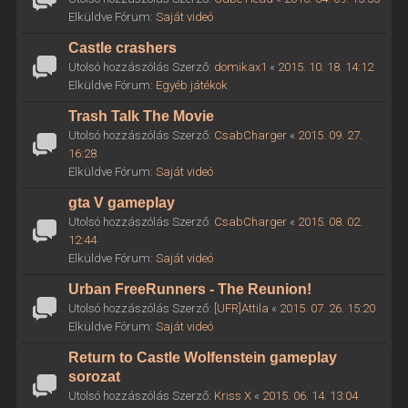
Elküldve Fórum:
Saját videó
Castle crashers
Utolsó hozzászólás Szerző:
domikax1
«
2015. 10. 18. 14:12
Elküldve Fórum:
Egyéb játékok
Trash Talk The Movie
Utolsó hozzászólás Szerző:
CsabCharger
«
2015. 09. 27.
16:28
Elküldve Fórum:
Saját videó
gta V gameplay
Utolsó hozzászólás Szerző:
CsabCharger
«
2015. 08. 02.
12:44
Elküldve Fórum:
Saját videó
Urban FreeRunners - The Reunion!
Utolsó hozzászólás Szerző:
[UFR]Attila
«
2015. 07. 26. 15:20
Elküldve Fórum:
Saját videó
Return to Castle Wolfenstein gameplay
sorozat
Utolsó hozzászólás Szerző:
Kriss X
«
2015. 06. 14. 13:04