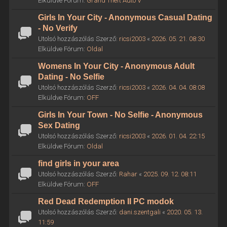
Elküldve Fórum:
Grand Theft Auto V
Girls In Your City - Anonymous Casual Dating
- No Verify
Utolsó hozzászólás Szerző:
ricsi2003
«
2026. 05. 21. 08:30
Elküldve Fórum:
Oldal
Womens In Your City - Anonymous Adult
Dating - No Selfie
Utolsó hozzászólás Szerző:
ricsi2003
«
2026. 04. 04. 08:08
Elküldve Fórum:
OFF
Girls In Your Town - No Selfie - Anonymous
Sex Dating
Utolsó hozzászólás Szerző:
ricsi2003
«
2026. 01. 04. 22:15
Elküldve Fórum:
Oldal
find girls in your area
Utolsó hozzászólás Szerző:
Rahar
«
2025. 09. 12. 08:11
Elküldve Fórum:
OFF
Red Dead Redemption II PC modok
Utolsó hozzászólás Szerző:
dani.szentgali
«
2020. 05. 13.
11:59