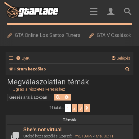
GTA Online Los Santos Tuners
GTA V Csalások
GyIK
Belépés
K
Fórum kezdőlap
e
Megválaszolatlan témák
r
Ugrás a részletes kereséshez
e
Keresés
Részletes keresés
s
1
2
3
Következő
74 találat
é
Témák
s
She's not virtual
Utolsó hozzászólás Szerző:
TmS18999
«
Ma, 00:11