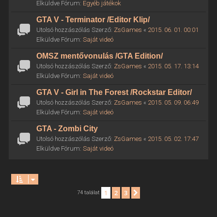
Elküldve Fórum:
Egyéb játékok
GTA V - Terminator /Editor Klip/
Utolsó hozzászólás Szerző:
ZsGames
«
2015. 06. 01. 00:01
Elküldve Fórum:
Saját videó
OMSZ mentővonulás /GTA Edition/
Utolsó hozzászólás Szerző:
ZsGames
«
2015. 05. 17. 13:14
Elküldve Fórum:
Saját videó
GTA V - Girl in The Forest /Rockstar Editor/
Utolsó hozzászólás Szerző:
ZsGames
«
2015. 05. 09. 06:49
Elküldve Fórum:
Saját videó
GTA - Zombi City
Utolsó hozzászólás Szerző:
ZsGames
«
2015. 05. 02. 17:47
Elküldve Fórum:
Saját videó
1
2
3
Következő
74 találat