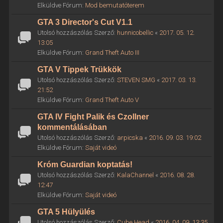
Elküldve Fórum:
Mod bemutatóterem
GTA 3 Director's Cut V1.1
Utolsó hozzászólás Szerző:
hunnicobellic
«
2017. 05. 12.
13:05
Elküldve Fórum:
Grand Theft Auto III
GTA V Tippek Trükkök
Utolsó hozzászólás Szerző:
STEVEN SMG
«
2017. 03. 13.
21:52
Elküldve Fórum:
Grand Theft Auto V
GTA IV Fight Palik és Czollner
kommentálásában
Utolsó hozzászólás Szerző:
arpicska
«
2016. 09. 03. 19:02
Elküldve Fórum:
Saját videó
Króm Guardian koptatás!
Utolsó hozzászólás Szerző:
KalaChannel
«
2016. 08. 28.
12:47
Elküldve Fórum:
Saját videó
GTA 5 Hülyülés
Utolsó hozzászólás Szerző:
Cube Head
«
2016. 04. 09. 13:35