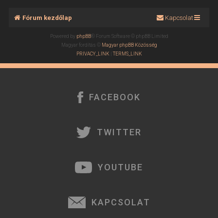
Fórum kezdőlap
Kapcsolat
Powered by
phpBB
® Forum Software © phpBB Limited
Magyar fordítás ©
Magyar phpBB Közösség
PRIVACY_LINK
|
TERMS_LINK
FACEBOOK
TWITTER
YOUTUBE
KAPCSOLAT