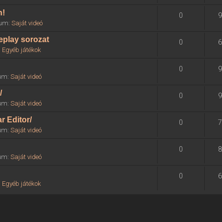
n!
0
9
órum:
Saját videó
eplay sorozat
0
6
:
Egyéb játékok
0
9
rum:
Saját videó
/
0
9
rum:
Saját videó
r Editor/
0
7
rum:
Saját videó
0
8
rum:
Saját videó
0
6
:
Egyéb játékok