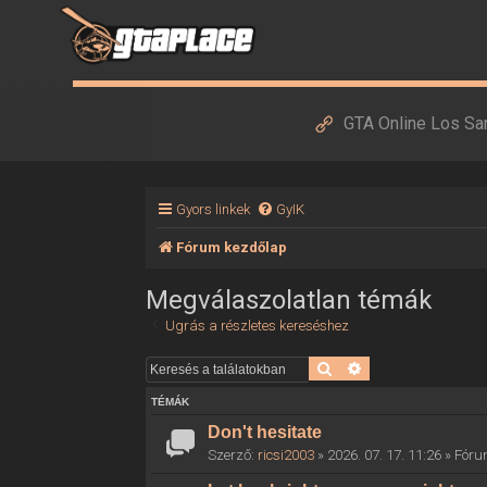
GTA Online Los Sa
Gyors linkek
GyIK
Fórum kezdőlap
Megválaszolatlan témák
Ugrás a részletes kereséshez
Keresés
Részletes keresés
TÉMÁK
Don't hesitate
Szerző:
ricsi2003
» 2026. 07. 17. 11:26 » Fór