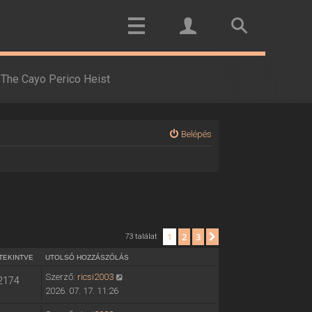
The Cayo Perico Heist
Belépés
1
2
3
Következő
73 találat
TEKINTVE
UTOLSÓ HOZZÁSZÓLÁS
Szerző:
ricsi2003
2174
2026. 07. 17. 11:26