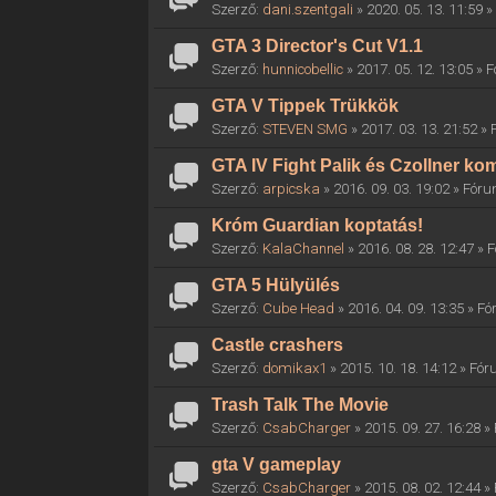
Szerző:
dani.szentgali
» 2020. 05. 13. 11:59 
GTA 3 Director's Cut V1.1
Szerző:
hunnicobellic
» 2017. 05. 12. 13:05 »
GTA V Tippek Trükkök
Szerző:
STEVEN SMG
» 2017. 03. 13. 21:52 »
GTA IV Fight Palik és Czollner k
Szerző:
arpicska
» 2016. 09. 03. 19:02 » Fór
Króm Guardian koptatás!
Szerző:
KalaChannel
» 2016. 08. 28. 12:47 »
GTA 5 Hülyülés
Szerző:
Cube Head
» 2016. 04. 09. 13:35 » F
Castle crashers
Szerző:
domikax1
» 2015. 10. 18. 14:12 » Fó
Trash Talk The Movie
Szerző:
CsabCharger
» 2015. 09. 27. 16:28 
gta V gameplay
Szerző:
CsabCharger
» 2015. 08. 02. 12:44 