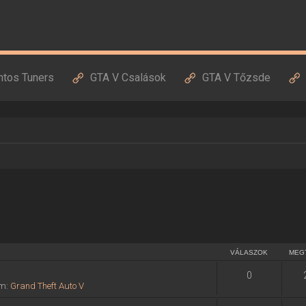
ntos Tuners
GTA V Csalások
GTA V Tőzsde
VÁLASZOK
MEG
0
um:
Grand Theft Auto V