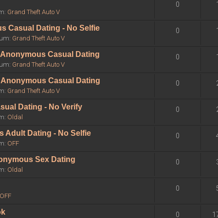
0
um:
Grand Theft Auto V
 Casual Dating - No Selfie
0
órum:
Grand Theft Auto V
 - Anonymous Casual Dating
0
órum:
Grand Theft Auto V
 - Anonymous Casual Dating
0
um:
Grand Theft Auto V
sual Dating - No Verify
0
um:
Oldal
Adult Dating - No Selfie
0
um:
OFF
Anonymous Sex Dating
0
um:
Oldal
0
OFF
ok
0
1