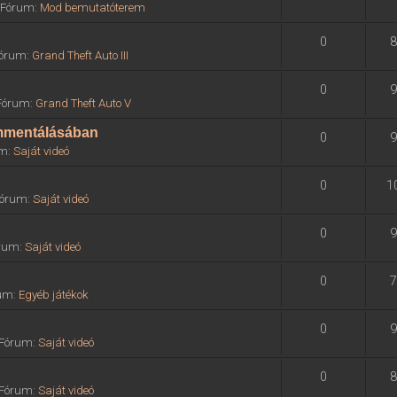
» Fórum:
Mod bemutatóterem
0
8
 Fórum:
Grand Theft Auto III
0
9
 Fórum:
Grand Theft Auto V
ommentálásában
0
9
um:
Saját videó
0
1
 Fórum:
Saját videó
0
9
órum:
Saját videó
0
7
rum:
Egyéb játékok
0
9
» Fórum:
Saját videó
0
8
» Fórum:
Saját videó