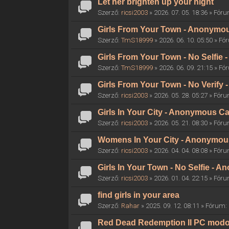
Let her brighten up your night
Szerző:
ricsi2003
» 2026. 07. 05. 18:36 » Fór
Girls From Your Town - Anonymous
Szerző:
TmS18999
» 2026. 06. 10. 05:50 » F
Girls From Your Town - No Selfie
Szerző:
TmS18999
» 2026. 06. 09. 21:15 » F
Girls From Your Town - No Verify
Szerző:
ricsi2003
» 2026. 05. 28. 05:27 » Fór
Girls In Your City - Anonymous Ca
Szerző:
ricsi2003
» 2026. 05. 21. 08:30 » Fór
Womens In Your City - Anonymous 
Szerző:
ricsi2003
» 2026. 04. 04. 08:08 » Fór
Girls In Your Town - No Selfie - 
Szerző:
ricsi2003
» 2026. 01. 04. 22:15 » Fór
find girls in your area
Szerző:
Rahar
» 2025. 09. 12. 08:11 » Fórum:
Red Dead Redemption II PC mod