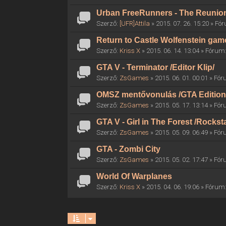
Urban FreeRunners - The Reunio
Szerző:
[UFR]Attila
» 2015. 07. 26. 15:20 » F
Return to Castle Wolfenstein gam
Szerző:
Kriss X
» 2015. 06. 14. 13:04 » Fórum
GTA V - Terminator /Editor Klip/
Szerző:
ZsGames
» 2015. 06. 01. 00:01 » Fó
OMSZ mentővonulás /GTA Edition
Szerző:
ZsGames
» 2015. 05. 17. 13:14 » Fó
GTA V - Girl in The Forest /Rocksta
Szerző:
ZsGames
» 2015. 05. 09. 06:49 » Fó
GTA - Zombi City
Szerző:
ZsGames
» 2015. 05. 02. 17:47 » Fó
World Of Warplanes
Szerző:
Kriss X
» 2015. 04. 06. 19:06 » Fórum