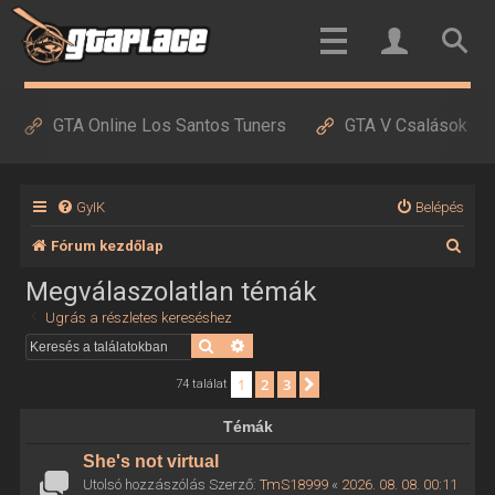
GTA Online Los Santos Tuners
GTA V Csalások
GyIK
Belépés
K
Fórum kezdőlap
e
Megválaszolatlan témák
r
Ugrás a részletes kereséshez
e
Keresés
Részletes keresés
s
1
2
3
Következő
74 találat
é
Témák
s
She's not virtual
Utolsó hozzászólás Szerző:
TmS18999
«
2026. 08. 08. 00:11