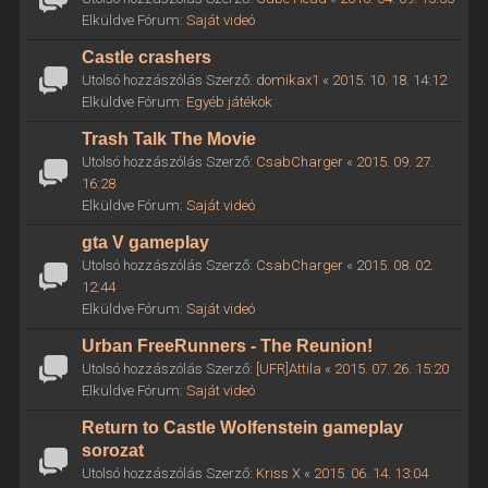
Elküldve Fórum:
Saját videó
Castle crashers
Utolsó hozzászólás Szerző:
domikax1
«
2015. 10. 18. 14:12
Elküldve Fórum:
Egyéb játékok
Trash Talk The Movie
Utolsó hozzászólás Szerző:
CsabCharger
«
2015. 09. 27.
16:28
Elküldve Fórum:
Saját videó
gta V gameplay
Utolsó hozzászólás Szerző:
CsabCharger
«
2015. 08. 02.
12:44
Elküldve Fórum:
Saját videó
Urban FreeRunners - The Reunion!
Utolsó hozzászólás Szerző:
[UFR]Attila
«
2015. 07. 26. 15:20
Elküldve Fórum:
Saját videó
Return to Castle Wolfenstein gameplay
sorozat
Utolsó hozzászólás Szerző:
Kriss X
«
2015. 06. 14. 13:04