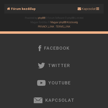
Fórum kezdőlap
Kapcsolat
Powered by
phpBB
® Forum Software © phpBB Limited
Magyar fordítás ©
Magyar phpBB Közösség
PRIVACY_LINK
|
TERMS_LINK
FACEBOOK
TWITTER
YOUTUBE
KAPCSOLAT