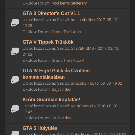
Elküldve Fórum:
Mod bemutatóterem
GTA 3 Director's Cut V1.1
Utolsó hozzászólás Szerző:
hunnicobellic
«
2017. 05. 12.
13:05
Elküldve Fórum:
Grand Theft Auto III
GTA V Tippek Trükkök
Utolsó hozzászólás Szerző:
STEVEN SMG
«
2017. 03. 13.
21:52
Elküldve Fórum:
Grand Theft Auto V
GTA IV Fight Palik és Czollner
kommentálásában
Utolsó hozzászólás Szerző:
arpicska
«
2016. 09. 03. 19:02
Elküldve Fórum:
Saját videó
Króm Guardian koptatás!
Utolsó hozzászólás Szerző:
KalaChannel
«
2016. 08. 28.
12:47
Elküldve Fórum:
Saját videó
GTA 5 Hülyülés
Utolsó hozzászólás Szerző:
Cube Head
«
2016. 04. 09. 13:35