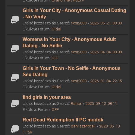
Elküldve Fórum:
Grand Theft Auto V
Girls In Your City - Anonymous Casual Dating
- No Verify
Utolsó hozzászólás Szerző:
ricsi2003
«
2026. 05. 21. 08:30
Elküldve Fórum:
Oldal
Womens In Your City - Anonymous Adult
Dating - No Selfie
Utolsó hozzászólás Szerző:
ricsi2003
«
2026. 04. 04. 08:08
Elküldve Fórum:
OFF
Girls In Your Town - No Selfie - Anonymous
Sex Dating
Utolsó hozzászólás Szerző:
ricsi2003
«
2026. 01. 04. 22:15
Elküldve Fórum:
Oldal
find girls in your area
Utolsó hozzászólás Szerző:
Rahar
«
2025. 09. 12. 08:11
Elküldve Fórum:
OFF
Red Dead Redemption II PC modok
Utolsó hozzászólás Szerző:
dani.szentgali
«
2020. 05. 13.
11:59