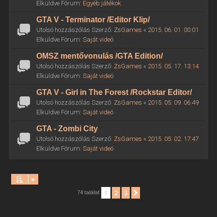
Elküldve Fórum:
Egyéb játékok
GTA V - Terminator /Editor Klip/
Utolsó hozzászólás Szerző:
ZsGames
«
2015. 06. 01. 00:01
Elküldve Fórum:
Saját videó
OMSZ mentővonulás /GTA Edition/
Utolsó hozzászólás Szerző:
ZsGames
«
2015. 05. 17. 13:14
Elküldve Fórum:
Saját videó
GTA V - Girl in The Forest /Rockstar Editor/
Utolsó hozzászólás Szerző:
ZsGames
«
2015. 05. 09. 06:49
Elküldve Fórum:
Saját videó
GTA - Zombi City
Utolsó hozzászólás Szerző:
ZsGames
«
2015. 05. 02. 17:47
Elküldve Fórum:
Saját videó
1
2
3
Következő
74 találat