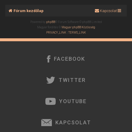
Fórum kezdőlap
Kapcsolat
Powered by
phpBB
® Forum Software © phpBB Limited
Magyar fordítás ©
Magyar phpBB Közösség
PRIVACY_LINK
|
TERMS_LINK
FACEBOOK
TWITTER
YOUTUBE
KAPCSOLAT