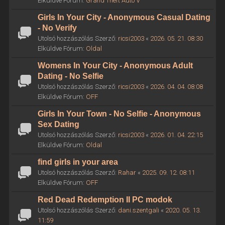
Elküldve Fórum:
Grand Theft Auto V
Girls In Your City - Anonymous Casual Dating
- No Verify
Utolsó hozzászólás Szerző:
ricsi2003
«
2026. 05. 21. 08:30
Elküldve Fórum:
Oldal
Womens In Your City - Anonymous Adult
Dating - No Selfie
Utolsó hozzászólás Szerző:
ricsi2003
«
2026. 04. 04. 08:08
Elküldve Fórum:
OFF
Girls In Your Town - No Selfie - Anonymous
Sex Dating
Utolsó hozzászólás Szerző:
ricsi2003
«
2026. 01. 04. 22:15
Elküldve Fórum:
Oldal
find girls in your area
Utolsó hozzászólás Szerző:
Rahar
«
2025. 09. 12. 08:11
Elküldve Fórum:
OFF
Red Dead Redemption II PC modok
Utolsó hozzászólás Szerző:
dani.szentgali
«
2020. 05. 13.
11:59