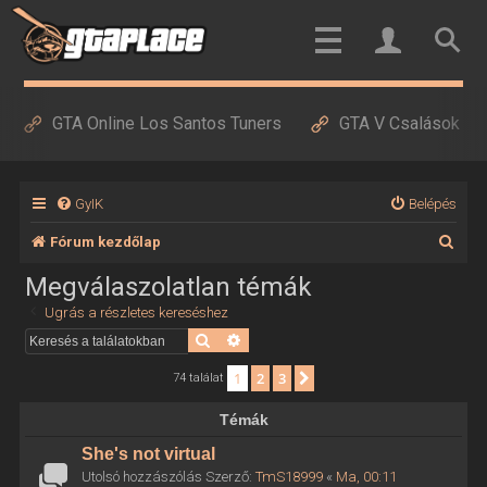
GTA Online Los Santos Tuners
GTA V Csalások
GyIK
Belépés
K
Fórum kezdőlap
e
Megválaszolatlan témák
r
Ugrás a részletes kereséshez
e
Keresés
Részletes keresés
s
1
2
3
Következő
74 találat
é
Témák
s
She's not virtual
Utolsó hozzászólás Szerző:
TmS18999
«
Ma, 00:11