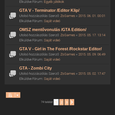
Elküldve Fórum:
Egyéb játékok
GTA V - Terminator /Editor Klip/
Utolsó hozzászólás Szerző:
ZsGames
«
2015. 06. 01. 00:01
Elküldve Fórum:
Saját videó
OMSZ mentővonulás /GTA Edition/
Utolsó hozzászólás Szerző:
ZsGames
«
2015. 05. 17. 13:14
Elküldve Fórum:
Saját videó
GTA V - Girl in The Forest /Rockstar Editor/
Utolsó hozzászólás Szerző:
ZsGames
«
2015. 05. 09. 06:49
Elküldve Fórum:
Saját videó
GTA - Zombi City
Utolsó hozzászólás Szerző:
ZsGames
«
2015. 05. 02. 17:47
Elküldve Fórum:
Saját videó
1
2
3
Következő
74 találat