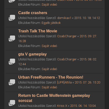
Elküldve Fórum:
Saját videó
Castle crashers
Utolsó hozzászólás Szerző:
domikax1
«
2015. 10. 18. 14:12
Elküldve Fórum:
Egyéb játékok
Trash Talk The Movie
Utolsó hozzászólás Szerző:
CsabCharger
«
2015. 09. 27.
16:28
Elküldve Fórum:
Saját videó
gta V gameplay
Utolsó hozzászólás Szerző:
CsabCharger
«
2015. 08. 02.
12:44
Elküldve Fórum:
Saját videó
Urban FreeRunners - The Reunion!
Utolsó hozzászólás Szerző:
[UFR]Attila
«
2015. 07. 26. 15:20
Elküldve Fórum:
Saját videó
Return to Castle Wolfenstein gameplay
sorozat
Utolsó hozzászólás Szerző:
Kriss X
«
2015. 06. 14. 13:04