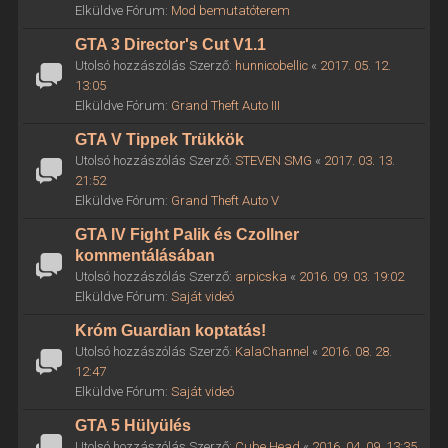
Elküldve Fórum:
Mod bemutatóterem
GTA 3 Director's Cut V1.1
Utolsó hozzászólás Szerző:
hunnicobellic
«
2017. 05. 12.
13:05
Elküldve Fórum:
Grand Theft Auto III
GTA V Tippek Trükkök
Utolsó hozzászólás Szerző:
STEVEN SMG
«
2017. 03. 13.
21:52
Elküldve Fórum:
Grand Theft Auto V
GTA IV Fight Palik és Czollner
kommentálásában
Utolsó hozzászólás Szerző:
arpicska
«
2016. 09. 03. 19:02
Elküldve Fórum:
Saját videó
Króm Guardian koptatás!
Utolsó hozzászólás Szerző:
KalaChannel
«
2016. 08. 28.
12:47
Elküldve Fórum:
Saját videó
GTA 5 Hülyülés
Utolsó hozzászólás Szerző:
Cube Head
«
2016. 04. 09. 13:35