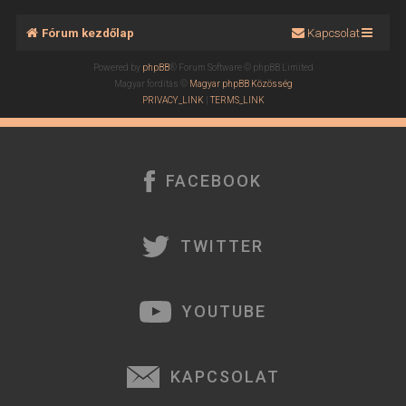
Fórum kezdőlap
Kapcsolat
Powered by
phpBB
® Forum Software © phpBB Limited
Magyar fordítás ©
Magyar phpBB Közösség
PRIVACY_LINK
|
TERMS_LINK
FACEBOOK
TWITTER
YOUTUBE
KAPCSOLAT