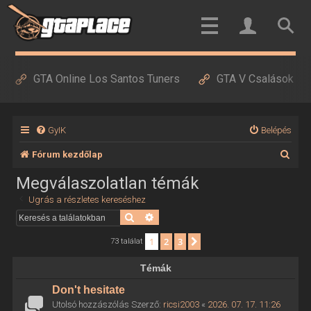
GTA Online Los Santos Tuners
GTA V Csalások
GyIK
Belépés
K
Fórum kezdőlap
e
Megválaszolatlan témák
r
Ugrás a részletes kereséshez
e
Keresés
Részletes keresés
s
1
2
3
Következő
73 találat
é
Témák
s
Don't hesitate
Utolsó hozzászólás Szerző:
ricsi2003
«
2026. 07. 17. 11:26