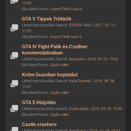
13:05
Elküldve Fórum:
Grand Theft Auto III
GTA V Tippek Trükkök
Utolsó hozzászólás Szerző:
STEVEN SMG
«
2017. 03. 13.
21:52
Elküldve Fórum:
Grand Theft Auto V
GTA IV Fight Palik és Czollner
kommentálásában
Utolsó hozzászólás Szerző:
arpicska
«
2016. 09. 03. 19:02
Elküldve Fórum:
Saját videó
Króm Guardian koptatás!
Utolsó hozzászólás Szerző:
KalaChannel
«
2016. 08. 28.
12:47
Elküldve Fórum:
Saját videó
GTA 5 Hülyülés
Utolsó hozzászólás Szerző:
Cube Head
«
2016. 04. 09. 13:35
Elküldve Fórum:
Saját videó
Castle crashers
Utolsó hozzászólás Szerző:
domikax1
«
2015. 10. 18. 14:12