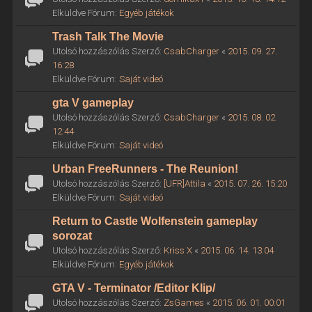
Elküldve Fórum:
Egyéb játékok
Trash Talk The Movie
Utolsó hozzászólás Szerző:
CsabCharger
«
2015. 09. 27.
16:28
Elküldve Fórum:
Saját videó
gta V gameplay
Utolsó hozzászólás Szerző:
CsabCharger
«
2015. 08. 02.
12:44
Elküldve Fórum:
Saját videó
Urban FreeRunners - The Reunion!
Utolsó hozzászólás Szerző:
[UFR]Attila
«
2015. 07. 26. 15:20
Elküldve Fórum:
Saját videó
Return to Castle Wolfenstein gameplay
sorozat
Utolsó hozzászólás Szerző:
Kriss X
«
2015. 06. 14. 13:04
Elküldve Fórum:
Egyéb játékok
GTA V - Terminator /Editor Klip/
Utolsó hozzászólás Szerző:
ZsGames
«
2015. 06. 01. 00:01