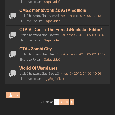
Elküldve Fórum:
Saját videó
OMSZ mentővonulás /GTA Edition/
Utolsó hozzászólás Szerző:
ZsGames
«
2015. 05. 17. 13:14
Elküldve Fórum:
Saját videó
GTA V - Girl in The Forest /Rockstar Editor/
Utolsó hozzászólás Szerző:
ZsGames
«
2015. 05. 09. 06:49
Elküldve Fórum:
Saját videó
GTA - Zombi City
Utolsó hozzászólás Szerző:
ZsGames
«
2015. 05. 02. 17:47
Elküldve Fórum:
Saját videó
World Of Warplanes
Utolsó hozzászólás Szerző:
Kriss X
«
2015. 04. 06. 19:06
Elküldve Fórum:
Egyéb játékok
1
2
3
Következő
73 találat