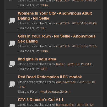
Utolsó hozzászólás Szerző:
ricsi2003
«
2026. 05. 21. 08:30
Elküldve Fórum:
Oldal
Womens In Your City - Anonymous Adult
Dating - No Selfie
Utolsó hozzászólás Szerző:
ricsi2003
«
2026. 04. 04. 08:08
Elküldve Fórum:
OFF
Girls In Your Town - No Selfie - Anonymous
Sex Dating
Utolsó hozzászólás Szerző:
ricsi2003
«
2026. 01. 04. 22:15
Elküldve Fórum:
Oldal
find girls in your area
Utolsó hozzászólás Szerző:
Rahar
«
2025. 09. 12. 08:11
Elküldve Fórum:
OFF
Red Dead Redemption II PC modok
Utolsó hozzászólás Szerző:
dani.szentgali
«
2020. 05. 13.
11:59
Elküldve Fórum:
Mod bemutatóterem
GTA 3 Director's Cut V1.1
Utolsó hozzászólás Szerző:
hunnicobellic
«
2017. 05. 12.