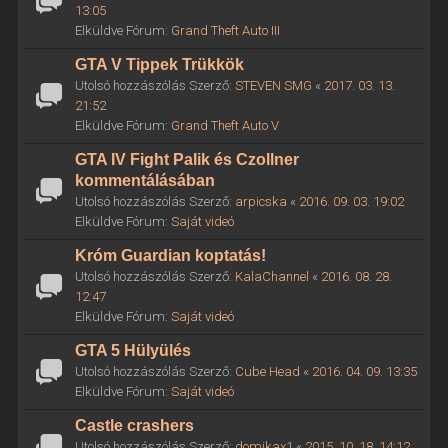
13:05
Elküldve Fórum:
Grand Theft Auto III
GTA V Tippek Trükkök
Utolsó hozzászólás Szerző:
STEVEN SMG
«
2017. 03. 13.
21:52
Elküldve Fórum:
Grand Theft Auto V
GTA IV Fight Palik és Czollner
kommentálásában
Utolsó hozzászólás Szerző:
arpicska
«
2016. 09. 03. 19:02
Elküldve Fórum:
Saját videó
Króm Guardian koptatás!
Utolsó hozzászólás Szerző:
KalaChannel
«
2016. 08. 28.
12:47
Elküldve Fórum:
Saját videó
GTA 5 Hülyülés
Utolsó hozzászólás Szerző:
Cube Head
«
2016. 04. 09. 13:35
Elküldve Fórum:
Saját videó
Castle crashers
Utolsó hozzászólás Szerző:
domikax1
«
2015. 10. 18. 14:12