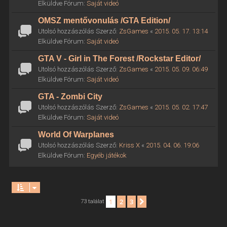
Elküldve Fórum:
Saját videó
OMSZ mentővonulás /GTA Edition/
Utolsó hozzászólás Szerző:
ZsGames
«
2015. 05. 17. 13:14
Elküldve Fórum:
Saját videó
GTA V - Girl in The Forest /Rockstar Editor/
Utolsó hozzászólás Szerző:
ZsGames
«
2015. 05. 09. 06:49
Elküldve Fórum:
Saját videó
GTA - Zombi City
Utolsó hozzászólás Szerző:
ZsGames
«
2015. 05. 02. 17:47
Elküldve Fórum:
Saját videó
World Of Warplanes
Utolsó hozzászólás Szerző:
Kriss X
«
2015. 04. 06. 19:06
Elküldve Fórum:
Egyéb játékok
1
2
3
Következő
73 találat