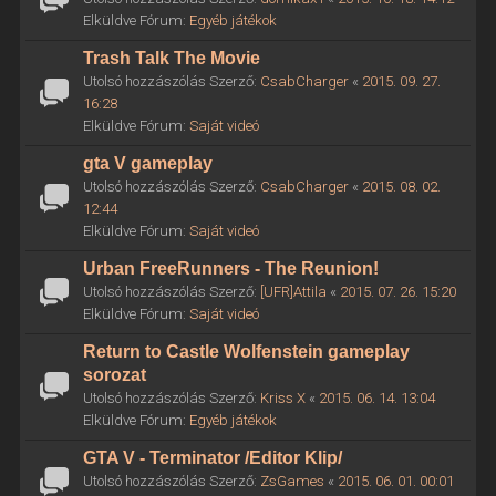
Elküldve Fórum:
Egyéb játékok
Trash Talk The Movie
Utolsó hozzászólás Szerző:
CsabCharger
«
2015. 09. 27.
16:28
Elküldve Fórum:
Saját videó
gta V gameplay
Utolsó hozzászólás Szerző:
CsabCharger
«
2015. 08. 02.
12:44
Elküldve Fórum:
Saját videó
Urban FreeRunners - The Reunion!
Utolsó hozzászólás Szerző:
[UFR]Attila
«
2015. 07. 26. 15:20
Elküldve Fórum:
Saját videó
Return to Castle Wolfenstein gameplay
sorozat
Utolsó hozzászólás Szerző:
Kriss X
«
2015. 06. 14. 13:04
Elküldve Fórum:
Egyéb játékok
GTA V - Terminator /Editor Klip/
Utolsó hozzászólás Szerző:
ZsGames
«
2015. 06. 01. 00:01