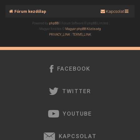
Fórum kezdőlap
Kapcsolat
Powered by
phpBB
® Forum Software © phpBB Limited
Magyar fordítás ©
Magyar phpBB Közösség
PRIVACY_LINK
|
TERMS_LINK
FACEBOOK
TWITTER
YOUTUBE
KAPCSOLAT