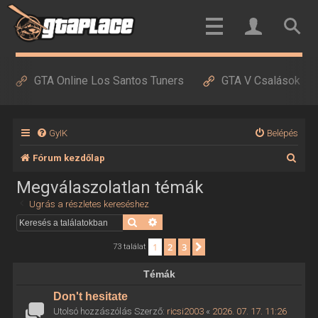
GTA Online Los Santos Tuners
GTA V Csalások
GyIK
Belépés
K
Fórum kezdőlap
e
Megválaszolatlan témák
r
Ugrás a részletes kereséshez
e
Keresés
Részletes keresés
s
1
2
3
Következő
73 találat
é
Témák
s
Don't hesitate
Utolsó hozzászólás Szerző:
ricsi2003
«
2026. 07. 17. 11:26