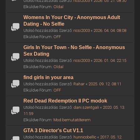
Utolsó hozzászólás Szerző:
ricsi2003
«
2026. 05. 21. 08:30
Elküldve Fórum:
Oldal
Womens In Your City - Anonymous Adult
Dating - No Selfie
Utolsó hozzászólás Szerző:
ricsi2003
«
2026. 04. 04. 08:08
Elküldve Fórum:
OFF
Girls In Your Town - No Selfie - Anonymous
Sex Dating
Utolsó hozzászólás Szerző:
ricsi2003
«
2026. 01. 04. 22:15
Elküldve Fórum:
Oldal
find girls in your area
Utolsó hozzászólás Szerző:
Rahar
«
2025. 09. 12. 08:11
Elküldve Fórum:
OFF
Red Dead Redemption II PC modok
Utolsó hozzászólás Szerző:
dani.szentgali
«
2020. 05. 13.
11:59
Elküldve Fórum:
Mod bemutatóterem
GTA 3 Director's Cut V1.1
Utolsó hozzászólás Szerző:
hunnicobellic
«
2017. 05. 12.