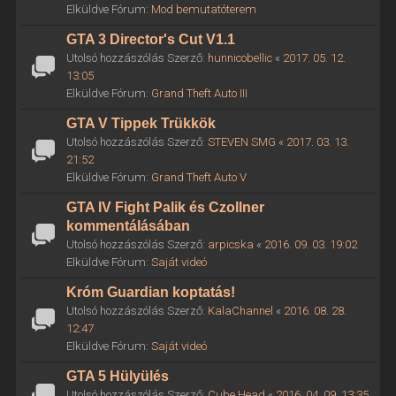
Elküldve Fórum:
Mod bemutatóterem
GTA 3 Director's Cut V1.1
Utolsó hozzászólás Szerző:
hunnicobellic
«
2017. 05. 12.
13:05
Elküldve Fórum:
Grand Theft Auto III
GTA V Tippek Trükkök
Utolsó hozzászólás Szerző:
STEVEN SMG
«
2017. 03. 13.
21:52
Elküldve Fórum:
Grand Theft Auto V
GTA IV Fight Palik és Czollner
kommentálásában
Utolsó hozzászólás Szerző:
arpicska
«
2016. 09. 03. 19:02
Elküldve Fórum:
Saját videó
Króm Guardian koptatás!
Utolsó hozzászólás Szerző:
KalaChannel
«
2016. 08. 28.
12:47
Elküldve Fórum:
Saját videó
GTA 5 Hülyülés
Utolsó hozzászólás Szerző:
Cube Head
«
2016. 04. 09. 13:35