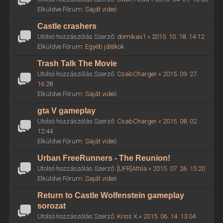
Elküldve Fórum:
Saját videó
Castle crashers
Utolsó hozzászólás Szerző:
domikax1
«
2015. 10. 18. 14:12
Elküldve Fórum:
Egyéb játékok
Trash Talk The Movie
Utolsó hozzászólás Szerző:
CsabCharger
«
2015. 09. 27.
16:28
Elküldve Fórum:
Saját videó
gta V gameplay
Utolsó hozzászólás Szerző:
CsabCharger
«
2015. 08. 02.
12:44
Elküldve Fórum:
Saját videó
Urban FreeRunners - The Reunion!
Utolsó hozzászólás Szerző:
[UFR]Attila
«
2015. 07. 26. 15:20
Elküldve Fórum:
Saját videó
Return to Castle Wolfenstein gameplay
sorozat
Utolsó hozzászólás Szerző:
Kriss X
«
2015. 06. 14. 13:04