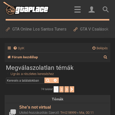
GTA Online Los Santos Tuners
GTA V Csalások
GyIK
Belépés
K
Fórum kezdőlap
e
Megválaszolatlan témák
r
Ugrás a részletes kereséshez
e
Keresés
Részletes keresés
s
1
2
3
Következő
74 találat
é
Témák
s
She's not virtual
Utolsó hozzászólás Szerző:
TmS18999
«
Ma, 00:11