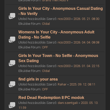
Elküldve Fórum:
Grand Theft Auto V
Girls In Your City - Anonymous Casual Dating
- No Verify
Utolsó hozzászólás Szerző:
ricsi2003
«
2026. 05. 21. 08:30
Elküldve Fórum:
Oldal
Womens In Your City - Anonymous Adult
Dating - No Selfie
Utolsó hozzászólás Szerző:
ricsi2003
«
2026. 04. 04. 08:08
Elküldve Fórum:
OFF
Girls In Your Town - No Selfie - Anonymous
Sex Dating
Utolsó hozzászólás Szerző:
ricsi2003
«
2026. 01. 04. 22:15
Elküldve Fórum:
Oldal
find girls in your area
Utolsó hozzászólás Szerző:
Rahar
«
2025. 09. 12. 08:11
Elküldve Fórum:
OFF
Red Dead Redemption II PC modok
Utolsó hozzászólás Szerző:
dani.szentgali
«
2020. 05. 13.
11:59