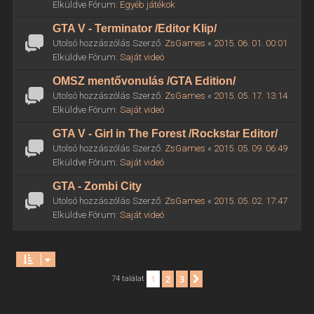
Elküldve Fórum:
Egyéb játékok
GTA V - Terminator /Editor Klip/
Utolsó hozzászólás Szerző:
ZsGames
«
2015. 06. 01. 00:01
Elküldve Fórum:
Saját videó
OMSZ mentővonulás /GTA Edition/
Utolsó hozzászólás Szerző:
ZsGames
«
2015. 05. 17. 13:14
Elküldve Fórum:
Saját videó
GTA V - Girl in The Forest /Rockstar Editor/
Utolsó hozzászólás Szerző:
ZsGames
«
2015. 05. 09. 06:49
Elküldve Fórum:
Saját videó
GTA - Zombi City
Utolsó hozzászólás Szerző:
ZsGames
«
2015. 05. 02. 17:47
Elküldve Fórum:
Saját videó
1
2
3
Következő
74 találat