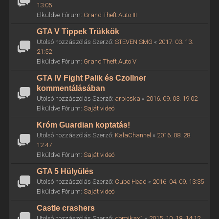
13:05
Elküldve Fórum:
Grand Theft Auto III
GTA V Tippek Trükkök
Utolsó hozzászólás Szerző:
STEVEN SMG
«
2017. 03. 13.
21:52
Elküldve Fórum:
Grand Theft Auto V
GTA IV Fight Palik és Czollner
kommentálásában
Utolsó hozzászólás Szerző:
arpicska
«
2016. 09. 03. 19:02
Elküldve Fórum:
Saját videó
Króm Guardian koptatás!
Utolsó hozzászólás Szerző:
KalaChannel
«
2016. 08. 28.
12:47
Elküldve Fórum:
Saját videó
GTA 5 Hülyülés
Utolsó hozzászólás Szerző:
Cube Head
«
2016. 04. 09. 13:35
Elküldve Fórum:
Saját videó
Castle crashers
Utolsó hozzászólás Szerző:
domikax1
«
2015. 10. 18. 14:12