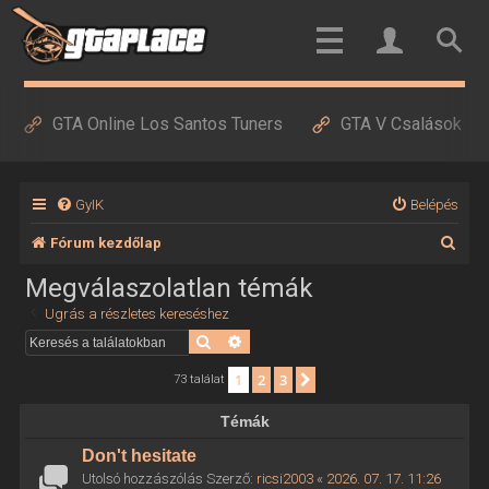
GTA Online Los Santos Tuners
GTA V Csalások
GyIK
Belépés
K
Fórum kezdőlap
e
Megválaszolatlan témák
r
Ugrás a részletes kereséshez
e
Keresés
Részletes keresés
s
1
2
3
Következő
73 találat
é
Témák
s
Don't hesitate
Utolsó hozzászólás Szerző:
ricsi2003
«
2026. 07. 17. 11:26