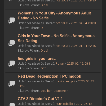
Utolsó hozzászólás Szerző:
ricsi2003
«
2026. 05. 21. 08:30
Elküldve Fórum:
Oldal
Womens In Your City - Anonymous Adult
Dating - No Selfie
Utolsó hozzászólás Szerző:
ricsi2003
«
2026. 04. 04. 08:08
Elküldve Fórum:
OFF
Girls In Your Town - No Selfie - Anonymous
Sex Dating
Utolsó hozzászólás Szerző:
ricsi2003
«
2026. 01. 04. 22:15
Elküldve Fórum:
Oldal
find girls in your area
Utolsó hozzászólás Szerző:
Rahar
«
2025. 09. 12. 08:11
Elküldve Fórum:
OFF
Red Dead Redemption II PC modok
Utolsó hozzászólás Szerző:
dani.szentgali
«
2020. 05. 13.
11:59
Elküldve Fórum:
Mod bemutatóterem
GTA 3 Director's Cut V1.1
Utolsó hozzászólás Szerző:
hunnicobellic
«
2017. 05. 12.