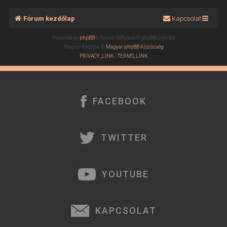
Fórum kezdőlap
Kapcsolat
Powered by
phpBB
® Forum Software © phpBB Limited
Magyar fordítás ©
Magyar phpBB Közösség
PRIVACY_LINK
|
TERMS_LINK
FACEBOOK
TWITTER
YOUTUBE
KAPCSOLAT