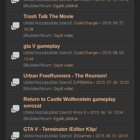
Elküldve Fórum:
Egyéb játékok
Trash Talk The Movie
Utolsó hozzászólás Szerző:
CsabCharger
«
2015. 09. 27.
16:28
Elküldve Fórum:
Saját videó
gta V gameplay
Utolsó hozzászólás Szerző:
CsabCharger
«
2015. 08. 02.
12:44
Elküldve Fórum:
Saját videó
Urban FreeRunners - The Reunion!
Utolsó hozzászólás Szerző:
[UFR]Attila
«
2015. 07. 26. 15:20
Elküldve Fórum:
Saját videó
Return to Castle Wolfenstein gameplay
sorozat
Utolsó hozzászólás Szerző:
Kriss X
«
2015. 06. 14. 13:04
Elküldve Fórum:
Egyéb játékok
GTA V - Terminator /Editor Klip/
Utolsó hozzászólás Szerző:
ZsGames
«
2015. 06. 01. 00:01