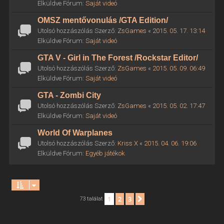
Elküldve Fórum:
Saját videó
OMSZ mentővonulás /GTA Edition/
Utolsó hozzászólás Szerző:
ZsGames
«
2015. 05. 17. 13:14
Elküldve Fórum:
Saját videó
GTA V - Girl in The Forest /Rockstar Editor/
Utolsó hozzászólás Szerző:
ZsGames
«
2015. 05. 09. 06:49
Elküldve Fórum:
Saját videó
GTA - Zombi City
Utolsó hozzászólás Szerző:
ZsGames
«
2015. 05. 02. 17:47
Elküldve Fórum:
Saját videó
World Of Warplanes
Utolsó hozzászólás Szerző:
Kriss X
«
2015. 04. 06. 19:06
Elküldve Fórum:
Egyéb játékok
1
2
3
Következő
73 találat