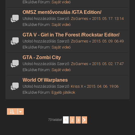
Elküldve Fórum:
Saját videó
OMSZ mentővonulás /GTA Edition/
Utolsó hozzászólás Szerző:
ZsGames
«
2015. 05. 17. 13:14
Elküldve Fórum:
Saját videó
GTA V - Girl in The Forest /Rockstar Editor/
Utolsó hozzászólás Szerző:
ZsGames
«
2015. 05. 09. 06:49
Elküldve Fórum:
Saját videó
GTA - Zombi City
Utolsó hozzászólás Szerző:
ZsGames
«
2015. 05. 02. 17:47
Elküldve Fórum:
Saját videó
World Of Warplanes
Utolsó hozzászólás Szerző:
Kriss X
«
2015. 04. 06. 19:06
Elküldve Fórum:
Egyéb játékok
1
2
3
Következő
73 találat