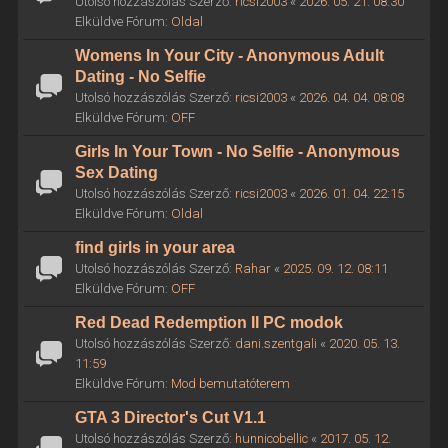
Utolsó hozzászólás Szerző:
ricsi2003
«
2026. 05. 21. 08:30
Elküldve Fórum:
Oldal
Womens In Your City - Anonymous Adult
Dating - No Selfie
Utolsó hozzászólás Szerző:
ricsi2003
«
2026. 04. 04. 08:08
Elküldve Fórum:
OFF
Girls In Your Town - No Selfie - Anonymous
Sex Dating
Utolsó hozzászólás Szerző:
ricsi2003
«
2026. 01. 04. 22:15
Elküldve Fórum:
Oldal
find girls in your area
Utolsó hozzászólás Szerző:
Rahar
«
2025. 09. 12. 08:11
Elküldve Fórum:
OFF
Red Dead Redemption II PC modok
Utolsó hozzászólás Szerző:
dani.szentgali
«
2020. 05. 13.
11:59
Elküldve Fórum:
Mod bemutatóterem
GTA 3 Director's Cut V1.1
Utolsó hozzászólás Szerző:
hunnicobellic
«
2017. 05. 12.