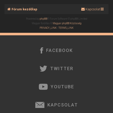
Fórum kezdőlap
Kapcsolat
Powered by
phpBB
® Forum Software © phpBB Limited
Magyar fordítás ©
Magyar phpBB Közösség
PRIVACY_LINK
|
TERMS_LINK
FACEBOOK
TWITTER
YOUTUBE
KAPCSOLAT