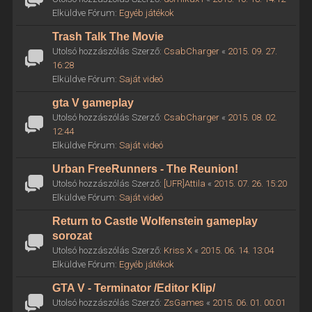
Elküldve Fórum:
Egyéb játékok
Trash Talk The Movie
Utolsó hozzászólás Szerző:
CsabCharger
«
2015. 09. 27.
16:28
Elküldve Fórum:
Saját videó
gta V gameplay
Utolsó hozzászólás Szerző:
CsabCharger
«
2015. 08. 02.
12:44
Elküldve Fórum:
Saját videó
Urban FreeRunners - The Reunion!
Utolsó hozzászólás Szerző:
[UFR]Attila
«
2015. 07. 26. 15:20
Elküldve Fórum:
Saját videó
Return to Castle Wolfenstein gameplay
sorozat
Utolsó hozzászólás Szerző:
Kriss X
«
2015. 06. 14. 13:04
Elküldve Fórum:
Egyéb játékok
GTA V - Terminator /Editor Klip/
Utolsó hozzászólás Szerző:
ZsGames
«
2015. 06. 01. 00:01