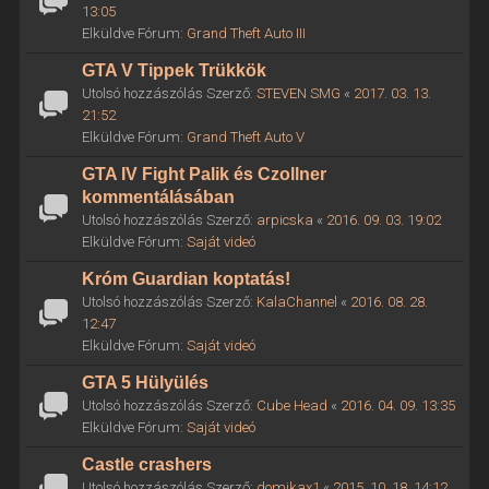
13:05
Elküldve Fórum:
Grand Theft Auto III
GTA V Tippek Trükkök
Utolsó hozzászólás Szerző:
STEVEN SMG
«
2017. 03. 13.
21:52
Elküldve Fórum:
Grand Theft Auto V
GTA IV Fight Palik és Czollner
kommentálásában
Utolsó hozzászólás Szerző:
arpicska
«
2016. 09. 03. 19:02
Elküldve Fórum:
Saját videó
Króm Guardian koptatás!
Utolsó hozzászólás Szerző:
KalaChannel
«
2016. 08. 28.
12:47
Elküldve Fórum:
Saját videó
GTA 5 Hülyülés
Utolsó hozzászólás Szerző:
Cube Head
«
2016. 04. 09. 13:35
Elküldve Fórum:
Saját videó
Castle crashers
Utolsó hozzászólás Szerző:
domikax1
«
2015. 10. 18. 14:12