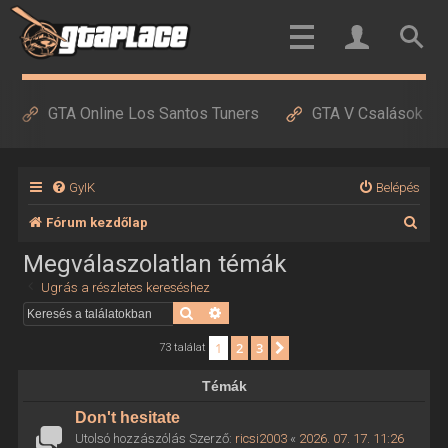
GTA Online Los Santos Tuners
GTA V Csalások
GyIK
Belépés
K
Fórum kezdőlap
e
Megválaszolatlan témák
r
Ugrás a részletes kereséshez
e
Keresés
Részletes keresés
s
1
2
3
Következő
73 találat
é
Témák
s
Don't hesitate
Utolsó hozzászólás Szerző:
ricsi2003
«
2026. 07. 17. 11:26