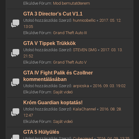
Elküldve Fórum:
Mod bemutatóterem
GTA 3 Director's Cut V1.1
Utolsó hozzászólás Szerző:
hunnicobellic
«
2017. 05. 12.
13:05
Elküldve Fórum:
Grand Theft Auto III
GTA V Tippek Trükkök
Utolsó hozzászólás Szerző:
STEVEN SMG
«
2017. 03. 13.
21:52
Elküldve Fórum:
Grand Theft Auto V
GTA IV Fight Palik és Czollner
kommentálásában
Utolsó hozzászólás Szerző:
arpicska
«
2016. 09. 03. 19:02
Elküldve Fórum:
Saját videó
Króm Guardian koptatás!
Utolsó hozzászólás Szerző:
KalaChannel
«
2016. 08. 28.
12:47
Elküldve Fórum:
Saját videó
GTA 5 Hülyülés
Utolsó hozzászólás Szerző:
Cube Head
«
2016. 04. 09. 13:35