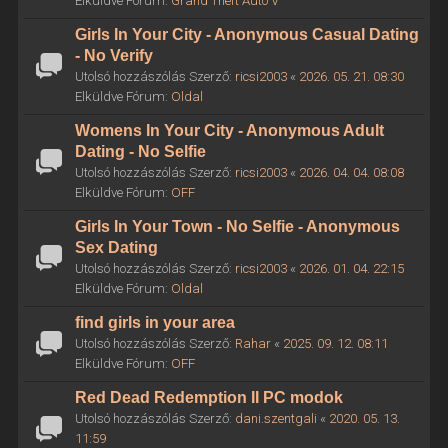
Elküldve Fórum:
Grand Theft Auto V
Girls In Your City - Anonymous Casual Dating
- No Verify
Utolsó hozzászólás Szerző:
ricsi2003
«
2026. 05. 21. 08:30
Elküldve Fórum:
Oldal
Womens In Your City - Anonymous Adult
Dating - No Selfie
Utolsó hozzászólás Szerző:
ricsi2003
«
2026. 04. 04. 08:08
Elküldve Fórum:
OFF
Girls In Your Town - No Selfie - Anonymous
Sex Dating
Utolsó hozzászólás Szerző:
ricsi2003
«
2026. 01. 04. 22:15
Elküldve Fórum:
Oldal
find girls in your area
Utolsó hozzászólás Szerző:
Rahar
«
2025. 09. 12. 08:11
Elküldve Fórum:
OFF
Red Dead Redemption II PC modok
Utolsó hozzászólás Szerző:
dani.szentgali
«
2020. 05. 13.
11:59