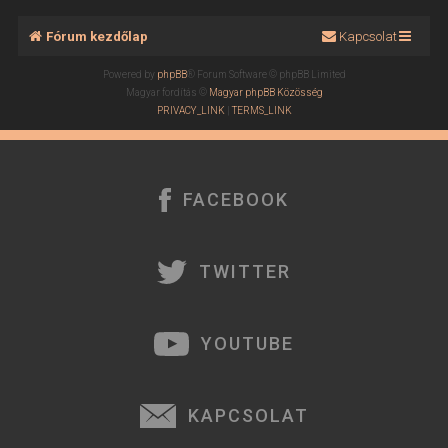
Fórum kezdőlap
Kapcsolat
Powered by
phpBB
® Forum Software © phpBB Limited
Magyar fordítás ©
Magyar phpBB Közösség
PRIVACY_LINK
|
TERMS_LINK
FACEBOOK
TWITTER
YOUTUBE
KAPCSOLAT