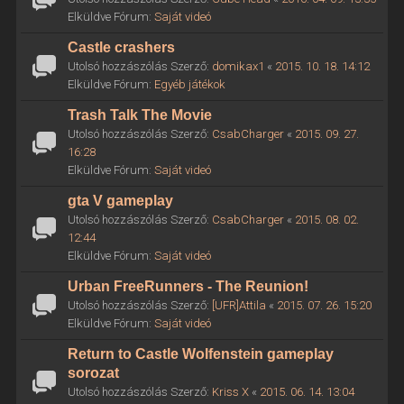
Elküldve Fórum:
Saját videó
Castle crashers
Utolsó hozzászólás Szerző:
domikax1
«
2015. 10. 18. 14:12
Elküldve Fórum:
Egyéb játékok
Trash Talk The Movie
Utolsó hozzászólás Szerző:
CsabCharger
«
2015. 09. 27.
16:28
Elküldve Fórum:
Saját videó
gta V gameplay
Utolsó hozzászólás Szerző:
CsabCharger
«
2015. 08. 02.
12:44
Elküldve Fórum:
Saját videó
Urban FreeRunners - The Reunion!
Utolsó hozzászólás Szerző:
[UFR]Attila
«
2015. 07. 26. 15:20
Elküldve Fórum:
Saját videó
Return to Castle Wolfenstein gameplay
sorozat
Utolsó hozzászólás Szerző:
Kriss X
«
2015. 06. 14. 13:04