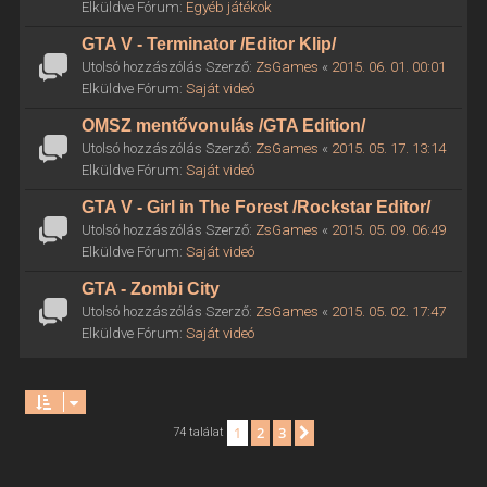
Elküldve Fórum:
Egyéb játékok
GTA V - Terminator /Editor Klip/
Utolsó hozzászólás Szerző:
ZsGames
«
2015. 06. 01. 00:01
Elküldve Fórum:
Saját videó
OMSZ mentővonulás /GTA Edition/
Utolsó hozzászólás Szerző:
ZsGames
«
2015. 05. 17. 13:14
Elküldve Fórum:
Saját videó
GTA V - Girl in The Forest /Rockstar Editor/
Utolsó hozzászólás Szerző:
ZsGames
«
2015. 05. 09. 06:49
Elküldve Fórum:
Saját videó
GTA - Zombi City
Utolsó hozzászólás Szerző:
ZsGames
«
2015. 05. 02. 17:47
Elküldve Fórum:
Saját videó
1
2
3
Következő
74 találat