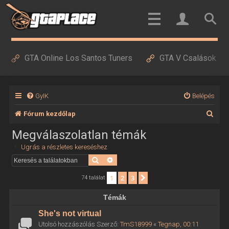
GTA Online Los Santos Tuners
GTA V Csalások
GyIK
Belépés
K
Fórum kezdőlap
e
Megválaszolatlan témák
r
Ugrás a részletes kereséshez
e
Keresés
Részletes keresés
s
1
2
3
Következő
74 találat
é
Témák
s
She's not virtual
Utolsó hozzászólás Szerző:
TmS18999
«
Tegnap, 00:11