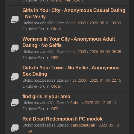
Elküldve Fórum:
Grand Theft Auto V
Girls In Your City - Anonymous Casual Dating
- No Verify
Utolsó hozzászólás Szerző:
ricsi2003
«
2026. 05. 21. 08:30
Elküldve Fórum:
Oldal
Womens In Your City - Anonymous Adult
Dating - No Selfie
Utolsó hozzászólás Szerző:
ricsi2003
«
2026. 04. 04. 08:08
Elküldve Fórum:
OFF
Girls In Your Town - No Selfie - Anonymous
Sex Dating
Utolsó hozzászólás Szerző:
ricsi2003
«
2026. 01. 04. 22:15
Elküldve Fórum:
Oldal
find girls in your area
Utolsó hozzászólás Szerző:
Rahar
«
2025. 09. 12. 08:11
Elküldve Fórum:
OFF
Red Dead Redemption II PC modok
Utolsó hozzászólás Szerző:
dani.szentgali
«
2020. 05. 13.
11:59