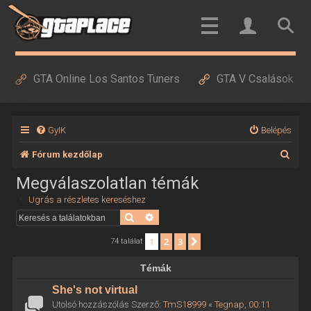
GTA Online Los Santos Tuners
GTA V Csalások
GyIK
Belépés
K
Fórum kezdőlap
e
Megválaszolatlan témák
r
Ugrás a részletes kereséshez
e
Keresés
Részletes keresés
s
1
2
3
Következő
74 találat
é
Témák
s
She's not virtual
Utolsó hozzászólás Szerző:
TmS18999
«
Tegnap, 00:11