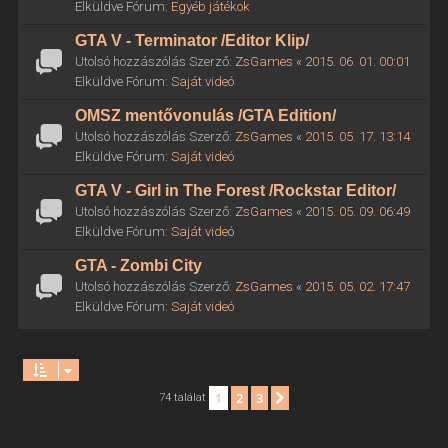
Elküldve Fórum:
Egyéb játékok
GTA V - Terminator /Editor Klip/
Utolsó hozzászólás Szerző:
ZsGames
«
2015. 06. 01. 00:01
Elküldve Fórum:
Saját videó
OMSZ mentővonulás /GTA Edition/
Utolsó hozzászólás Szerző:
ZsGames
«
2015. 05. 17. 13:14
Elküldve Fórum:
Saját videó
GTA V - Girl in The Forest /Rockstar Editor/
Utolsó hozzászólás Szerző:
ZsGames
«
2015. 05. 09. 06:49
Elküldve Fórum:
Saját videó
GTA - Zombi City
Utolsó hozzászólás Szerző:
ZsGames
«
2015. 05. 02. 17:47
Elküldve Fórum:
Saját videó
1
2
3
Következő
74 találat