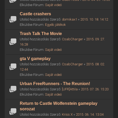
Elküldve Fórum:
Saját videó
Castle crashers
Utolsó hozzászólás Szerző:
domikax1
«
2015. 10. 18. 14:12
Elküldve Fórum:
Egyéb játékok
Trash Talk The Movie
Utolsó hozzászólás Szerző:
CsabCharger
«
2015. 09. 27.
16:28
Elküldve Fórum:
Saját videó
gta V gameplay
Utolsó hozzászólás Szerző:
CsabCharger
«
2015. 08. 02.
12:44
Elküldve Fórum:
Saját videó
Urban FreeRunners - The Reunion!
Utolsó hozzászólás Szerző:
[UFR]Attila
«
2015. 07. 26. 15:20
Elküldve Fórum:
Saját videó
Return to Castle Wolfenstein gameplay
sorozat
Utolsó hozzászólás Szerző:
Kriss X
«
2015. 06. 14. 13:04