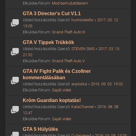
Elküldve Fórum:
Mod bemutatóterem
GTA 3 Director's Cut V1.1
Utolsó hozzászólás Szerző:
hunnicobellic
«
2017. 05. 12.
13:05
Elküldve Fórum:
Grand Theft Auto III
GTA V Tippek Trükkök
Utolsó hozzászólás Szerző:
STEVEN SMG
«
2017. 03. 13.
21:52
Elküldve Fórum:
Grand Theft Auto V
GTA IV Fight Palik és Czollner
kommentálásában
Utolsó hozzászólás Szerző:
arpicska
«
2016. 09. 03. 19:02
Elküldve Fórum:
Saját videó
Króm Guardian koptatás!
Utolsó hozzászólás Szerző:
KalaChannel
«
2016. 08. 28.
12:47
Elküldve Fórum:
Saját videó
GTA 5 Hülyülés
Utolsó hozzászólás Szerző:
Cube Head
«
2016. 04. 09. 13:35