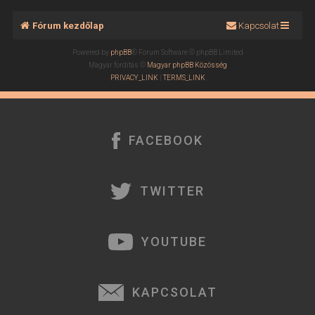
Fórum kezdőlap
Kapcsolat
Powered by
phpBB
® Forum Software © phpBB Limited
Magyar fordítás ©
Magyar phpBB Közösség
PRIVACY_LINK
|
TERMS_LINK
FACEBOOK
TWITTER
YOUTUBE
KAPCSOLAT