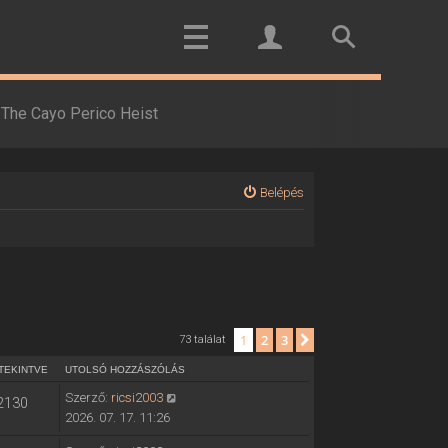
The Cayo Perico Heist
Belépés
1
2
3
Következő
73 találat
TEKINTVE
UTOLSÓ HOZZÁSZÓLÁS
Szerző:
ricsi2003
2130
2026. 07. 17. 11:26