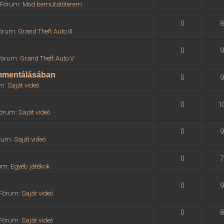
» Fórum:
Mod bemutatóterem
0
8
 Fórum:
Grand Theft Auto III
0
9
 Fórum:
Grand Theft Auto V
ommentálásában
0
9
um:
Saját videó
0
1
 Fórum:
Saját videó
0
9
órum:
Saját videó
0
7
rum:
Egyéb játékok
0
9
» Fórum:
Saját videó
0
8
» Fórum:
Saját videó