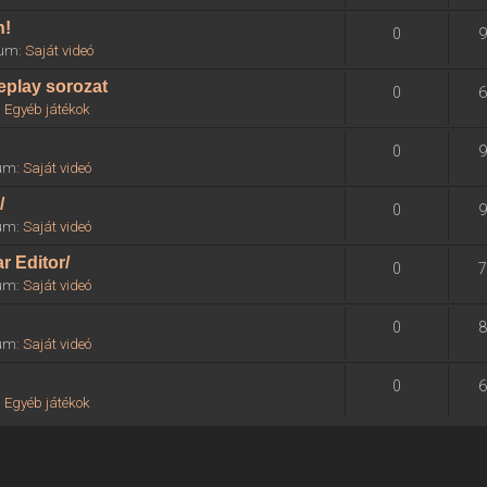
n!
0
9
órum:
Saját videó
eplay sorozat
0
6
:
Egyéb játékok
0
9
rum:
Saját videó
/
0
9
rum:
Saját videó
r Editor/
0
7
rum:
Saját videó
0
8
rum:
Saját videó
0
6
:
Egyéb játékok