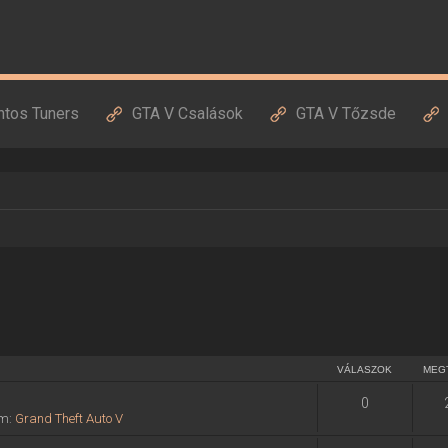
ntos Tuners
GTA V Csalások
GTA V Tőzsde
VÁLASZOK
MEG
0
um:
Grand Theft Auto V