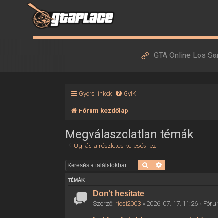
GTA Online Los Sa
Gyors linkek
GyIK
Fórum kezdőlap
Megválaszolatlan témák
Ugrás a részletes kereséshez
Keresés
Részletes keresés
TÉMÁK
Don't hesitate
Szerző:
ricsi2003
» 2026. 07. 17. 11:26 » Fór