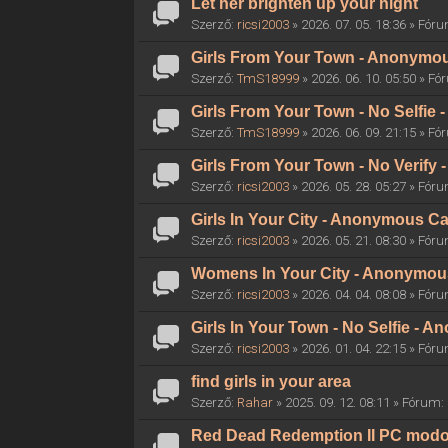
Let her brighten up your night
Szerző:
ricsi2003
» 2026. 07. 05. 18:36 » Fór
Girls From Your Town - Anonymous
Szerző:
TmS18999
» 2026. 06. 10. 05:50 » F
Girls From Your Town - No Selfie
Szerző:
TmS18999
» 2026. 06. 09. 21:15 » F
Girls From Your Town - No Verify
Szerző:
ricsi2003
» 2026. 05. 28. 05:27 » Fór
Girls In Your City - Anonymous Ca
Szerző:
ricsi2003
» 2026. 05. 21. 08:30 » Fór
Womens In Your City - Anonymous 
Szerző:
ricsi2003
» 2026. 04. 04. 08:08 » Fór
Girls In Your Town - No Selfie - 
Szerző:
ricsi2003
» 2026. 01. 04. 22:15 » Fór
find girls in your area
Szerző:
Rahar
» 2025. 09. 12. 08:11 » Fórum:
Red Dead Redemption II PC mod