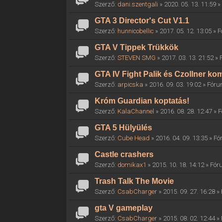
Szerző:
dani.szentgali
» 2020. 05. 13. 11:59 
GTA 3 Director's Cut V1.1
Szerző:
hunnicobellic
» 2017. 05. 12. 13:05 »
GTA V Tippek Trükkök
Szerző:
STEVEN SMG
» 2017. 03. 13. 21:52 »
GTA IV Fight Palik és Czollner k
Szerző:
arpicska
» 2016. 09. 03. 19:02 » Fór
Króm Guardian koptatás!
Szerző:
KalaChannel
» 2016. 08. 28. 12:47 »
GTA 5 Hülyülés
Szerző:
Cube Head
» 2016. 04. 09. 13:35 » F
Castle crashers
Szerző:
domikax1
» 2015. 10. 18. 14:12 » Fó
Trash Talk The Movie
Szerző:
CsabCharger
» 2015. 09. 27. 16:28 
gta V gameplay
Szerző:
CsabCharger
» 2015. 08. 02. 12:44 