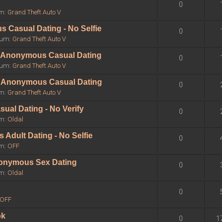
0
um:
Grand Theft Auto V
 Casual Dating - No Selfie
0
órum:
Grand Theft Auto V
 - Anonymous Casual Dating
0
órum:
Grand Theft Auto V
 - Anonymous Casual Dating
0
um:
Grand Theft Auto V
sual Dating - No Verify
0
um:
Oldal
Adult Dating - No Selfie
0
um:
OFF
Anonymous Sex Dating
0
um:
Oldal
0
OFF
ok
0
1