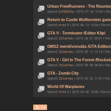
Urban FreeRunners - The Reunio
Szerző:
[UFR]Attila
» 2015. 07. 26. 15:20 » F
Return to Castle Wolfenstein gam
Szerző:
Kriss X
» 2015. 06. 14. 13:04 » Fórum
GTA V - Terminator /Editor Klip/
Szerző:
ZsGames
» 2015. 06. 01. 00:01 » Fó
OMSZ mentővonulás /GTA Edition
Szerző:
ZsGames
» 2015. 05. 17. 13:14 » Fó
GTA V - Girl in The Forest /Rocksta
Szerző:
ZsGames
» 2015. 05. 09. 06:49 » Fó
GTA - Zombi City
Szerző:
ZsGames
» 2015. 05. 02. 17:47 » Fó
World Of Warplanes
Szerző:
Kriss X
» 2015. 04. 06. 19:06 » Fórum