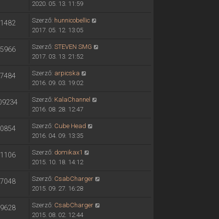
2020. 05. 13. 11:59
Szerző:
hunnicobellic
1482
2017. 05. 12. 13:05
Szerző:
STEVEN SMG
5966
2017. 03. 13. 21:52
Szerző:
arpicska
7484
2016. 09. 03. 19:02
Szerző:
KalaChannel
09234
2016. 08. 28. 12:47
Szerző:
Cube Head
0854
2016. 04. 09. 13:35
Szerző:
domikax1
1106
2015. 10. 18. 14:12
Szerző:
CsabCharger
7048
2015. 09. 27. 16:28
Szerző:
CsabCharger
9628
2015. 08. 02. 12:44